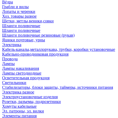
Вёдра
Грабли и вилы
Лопаты и черенки
Хоз. товары разное
Щетки, метлы,веники,совки
Шланги поливочные
Шланги поливочные
Шланги поливочные резиновые (рукав)
Ящики почтовые, урны
Электрика
Кабель-каналы,металлорукава, трубки, коробки установочные
Кабельно-проводниковая продукция
Провода
Лампы
Лампы накаливания
Лампы светодиодные
Осветительная продукция
Светильники
Стабилизаторы, блоки защиты, таймеры, источники питания
Электрика разное
Электроустановочные изделия
Розетки, разъемы, подрозетники
Хомуты кабельные
Эл. патроны, эл. вилки
Элементы питания