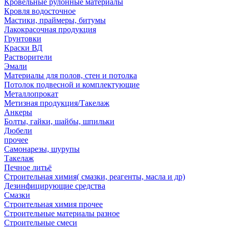
Кровельные рулонные материалы
Кровля водосточное
Мастики, праймеры, битумы
Лакокрасочная продукция
Грунтовки
Краски ВД
Растворители
Эмали
Материалы для полов, стен и потолка
Потолок подвесной и комплектующие
Металлопрокат
Метизная продукция/Такелаж
Анкеры
Болты, гайки, шайбы, шпильки
Дюбели
прочее
Самонарезы, шурупы
Такелаж
Печное литьё
Строительная химия( смазки, реагенты, масла и др)
Дезинфицирующие средства
Смазки
Строительная химия прочее
Строительные материалы разное
Строительные смеси