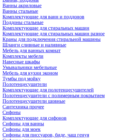
Ванны акриловые
Ванны стальные
Комплектующие для ванн и поддонов
Поддоны стальные
Комплектующие для стиральных машин
Комплектующие для стиральных машин разное
Краны для подключения стиральной машины
Шланги сливные и наливные
Мебель для ванных комнат
Комплекты мебели
Навесные шкафы
Умывальники мебельные
Мебель для кухни эконом
Тумбы под мойку
Полотенцесушители
Комплектующие для полотенцесушителей
Полотенцесушители с полимерным покрытием
Полотенцесушители шовные
Сантехника прочее
Сифоны
Комплектующие для сифонов
Сифоны для ванны
Сифоны для моек
Сифоны для писсуаров, биде, чаш генуя