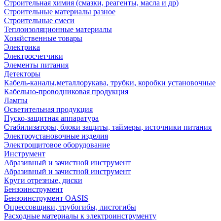
Строительная химия (смазки, реагенты, масла и др)
Строительные материалы разное
Строительные смеси
Теплоизоляционные материалы
Хозяйственные товары
Электрика
Электросчетчики
Элементы питания
Детекторы
Кабель-каналы,металлорукава, трубки, коробки установочные
Кабельно-проводниковая продукция
Лампы
Осветительная продукция
Пуско-защитная аппаратура
Стабилизаторы, блоки защиты, таймеры, источники питания
Электроустановочные изделия
Электрощитовое оборудование
Инструмент
Абразивный и зачистной инструмент
Абразивный и зачистной инструмент
Круги отрезные, диски
Бензоинструмент
Бензоинструмент OASIS
Опрессовщики, трубогибы, листогибы
Расходные материалы к электроинструменту