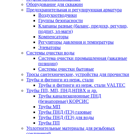
Оборудование для скважин
Предохранительная и регулирующая арматура
Воздухоотводчики
Группы безопасности
Клапаны разные (баланс, предохр, регулир,
подпит, эл-магн)
Компенсаторы
Регуляторы давления и температуры
Элеваторы
Системы очистки воды
Система очистки промышленная (заказные
позиции)
Системы очистки бытовые
Тросы сантехнические, устройства для прочистки
Трубы и фитинги из нерж. стали
Трубы и фитинги из нерж. стали VALTEC
Трубы ПП, МП, ПНД,НПВХ и др.
Трубы канализационные ПНД
(безнапорные) КОРСИС
Трубы МП
Трубы ПНД (ПЭ) газовые
Трубы ПНД (ПЭ) для воды
Трубы ПП
Уплотнительные материалы для резьбовых
соединений