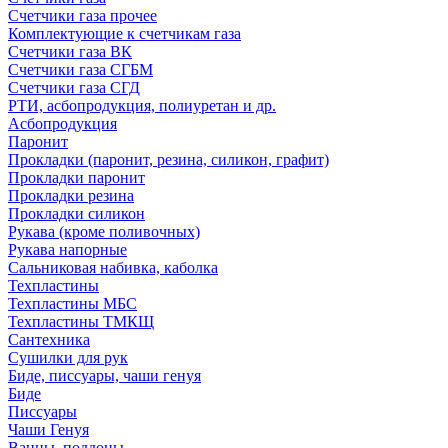
Счетчики газа прочее
Комплектующие к счетчикам газа
Счетчики газа ВК
Счетчики газа СГБМ
Счетчики газа СГД
РТИ, асбопродукция, полиуретан и др.
Асбопродукция
Паронит
Прокладки (паронит, резина, силикон, графит)
Прокладки паронит
Прокладки резина
Прокладки силикон
Рукава (кроме поливочных)
Рукава напорные
Сальниковая набивка, каболка
Техпластины
Техпластины МБС
Техпластины ТМКЩ
Сантехника
Сушилки для рук
Биде, писсуары, чаши генуя
Биде
Писсуары
Чаши Генуя
Ванны, поддоны