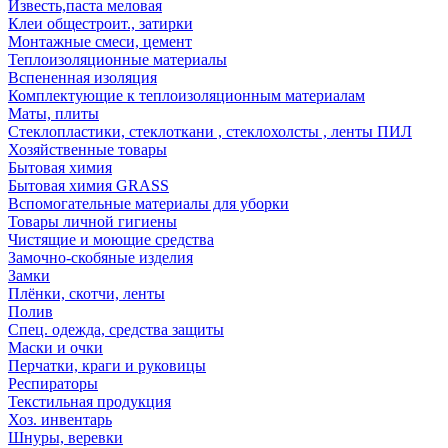
Известь,паста меловая
Клеи общестроит., затирки
Монтажные смеси, цемент
Теплоизоляционные материалы
Вспененная изоляция
Комплектующие к теплоизоляционным материалам
Маты, плиты
Стеклопластики, стеклоткани , стеклохолсты , ленты ПИЛ
Хозяйственные товары
Бытовая химия
Бытовая химия GRASS
Вспомогательные материалы для уборки
Товары личной гигиены
Чистящие и моющие средства
Замочно-скобяные изделия
Замки
Плёнки, скотчи, ленты
Полив
Спец. одежда, средства защиты
Маски и очки
Перчатки, краги и руковицы
Респираторы
Текстильная продукция
Хоз. инвентарь
Шнуры, веревки