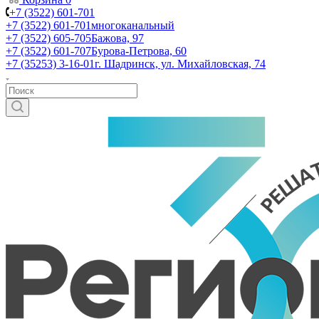
+7 (3522) 601-701
+7 (3522) 601-701
многоканальный
+7 (3522) 605-705
Бажова, 97
+7 (3522) 601-707
Бурова-Петрова, 60
+7 (35253) 3-16-01
г. Шадринск, ул. Михайловская, 74