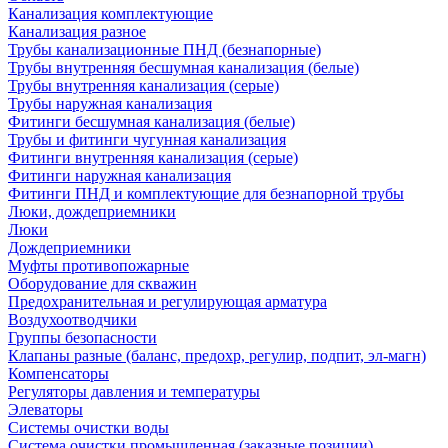
Канализация комплектующие
Канализация разное
Трубы канализационные ПНД (безнапорные)
Трубы внутренняя бесшумная канализация (белые)
Трубы внутренняя канализация (серые)
Трубы наружная канализация
Фитинги бесшумная канализация (белые)
Трубы и фитинги чугунная канализация
Фитинги внутренняя канализация (серые)
Фитинги наружная канализация
Фитинги ПНД и комплектующие для безнапорной трубы
Люки, дождеприемники
Люки
Дождеприемники
Муфты противопожарные
Оборудование для скважин
Предохранительная и регулирующая арматура
Воздухоотводчики
Группы безопасности
Клапаны разные (баланс, предохр, регулир, подпит, эл-магн)
Компенсаторы
Регуляторы давления и температуры
Элеваторы
Системы очистки воды
Система очистки промышленная (заказные позиции)