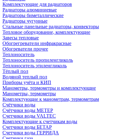
Комплектующие для радиаторов
Радиаторы алюминиевые
Радиаторы биметаллические
Радиаторы чугунные
Стальные панельные радиаторы, конвекторы
Тепловое оборудование, комплектующие
Завесы тепловые
Обогрегреватели инфракрасные
Обогреватели прочее
Теплоноситель
Теплоноситель пропиленгликоль
Теплоноситель этиленгликоль
Тёплый пол
Водяной теплый пол
Приборы учёта и КИП
Манометры, термометры и комплектующие
Манометры, термометры
Комплектующие к манометрам, термометрам
Счётчики воды
Счётчики воды МЕТЕР
Счетчики воды VALTEC
Комплектующие к счетчикам воды
Счетчики воды БЕТАР
Счетчики воды ГЕРРИДА
Счетчики газа