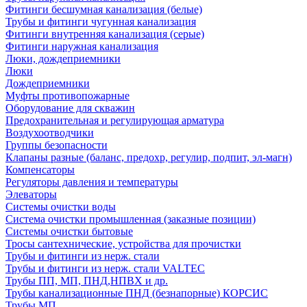
Фитинги бесшумная канализация (белые)
Трубы и фитинги чугунная канализация
Фитинги внутренняя канализация (серые)
Фитинги наружная канализация
Люки, дождеприемники
Люки
Дождеприемники
Муфты противопожарные
Оборудование для скважин
Предохранительная и регулирующая арматура
Воздухоотводчики
Группы безопасности
Клапаны разные (баланс, предохр, регулир, подпит, эл-магн)
Компенсаторы
Регуляторы давления и температуры
Элеваторы
Системы очистки воды
Система очистки промышленная (заказные позиции)
Системы очистки бытовые
Тросы сантехнические, устройства для прочистки
Трубы и фитинги из нерж. стали
Трубы и фитинги из нерж. стали VALTEC
Трубы ПП, МП, ПНД,НПВХ и др.
Трубы канализационные ПНД (безнапорные) КОРСИС
Трубы МП