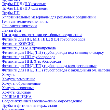
Трубы ПНД (ПЭ) газовые
Трубы ПНД (ПЭ) для воды
Трубы ПП
Уплотнительные материалы для резьбовых соединений
Гели сантехнические,пасты
Лен сантехнический
Ленты фум
Нити для гермеризации резьбовых соединений
Фитинги для ПП, МП, ПНД (ПЭ) трубопроводов
Фитинги КОРСИС
Фитинги для МП трубопровода
Фитинги для ПНД (ПЭ) трубопровода под стыковую сварку
Фитинги для ПП трубопровода
Фитинги для НПВХ трубопровода
Фитинги для ПНД (ПЭ) трубопровода компрессионные
Фитинги для ПНД (ПЭ) трубопровода с закладными эл. нагрев
Хомуты
Хомуты ремонтные
Хомуты обрезиненные
Хомуты червячные
Хомуты силовые
ЛУЧШАЯ ЦЕНА
Водоснабжение/Газоснабжение/Водоотведение
Трубы и фитинги из нерж. стали
Канализация