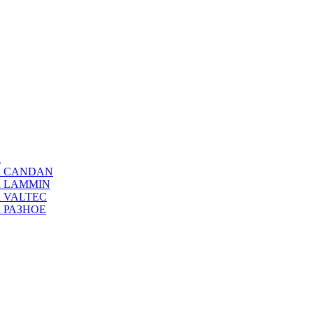
а
ода CANDAN
да LAMMIN
да VALTEC
да РАЗНОЕ