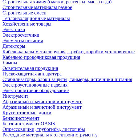
Строительная химия (смазки, реагенты, масла и др)
Строительные материалы разное
Строительные смеси
Теплоизоляционные материалы
Хозяйственные товары
Электрика
Электросчетчики
Элементы питания
Детекторы
Кабель-каналы,металлорукава, трубки, коробки установочные
Кабельно-проводниковая продукция
Лампы
Осветительная продукция
Пуско-защитная аппаратура
Стабилизаторы, блоки защиты, таймеры, источники питания
Электроустановочные изделия
Электрощитовое оборудование
Инструмент
Абразивный и зачистной инструмент
Абразивный и зачистной инструмент
Круги отрезные, диски
Бензоинструмент
Бензоинструмент OASIS
Опрессовщики, трубогибы, листогибы
Расходные материалы к электроинструменту