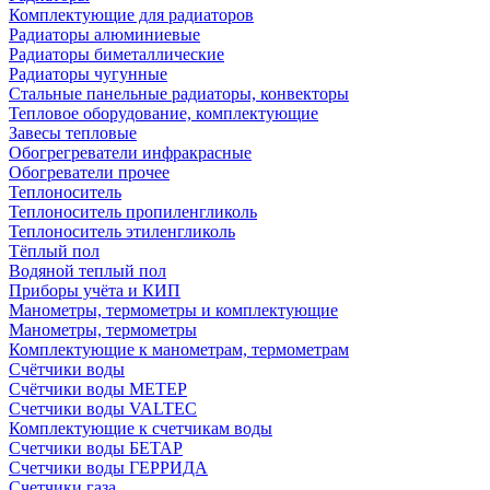
Комплектующие для радиаторов
Радиаторы алюминиевые
Радиаторы биметаллические
Радиаторы чугунные
Стальные панельные радиаторы, конвекторы
Тепловое оборудование, комплектующие
Завесы тепловые
Обогрегреватели инфракрасные
Обогреватели прочее
Теплоноситель
Теплоноситель пропиленгликоль
Теплоноситель этиленгликоль
Тёплый пол
Водяной теплый пол
Приборы учёта и КИП
Манометры, термометры и комплектующие
Манометры, термометры
Комплектующие к манометрам, термометрам
Счётчики воды
Счётчики воды МЕТЕР
Счетчики воды VALTEC
Комплектующие к счетчикам воды
Счетчики воды БЕТАР
Счетчики воды ГЕРРИДА
Счетчики газа