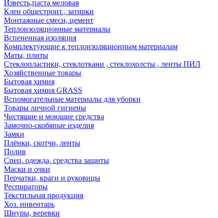
Известь,паста меловая
Клеи общестроит., затирки
Монтажные смеси, цемент
Теплоизоляционные материалы
Вспененная изоляция
Комплектующие к теплоизоляционным материалам
Маты, плиты
Стеклопластики, стеклоткани , стеклохолсты , ленты ПИЛ
Хозяйственные товары
Бытовая химия
Бытовая химия GRASS
Вспомогательные материалы для уборки
Товары личной гигиены
Чистящие и моющие средства
Замочно-скобяные изделия
Замки
Плёнки, скотчи, ленты
Полив
Спец. одежда, средства защиты
Маски и очки
Перчатки, краги и руковицы
Респираторы
Текстильная продукция
Хоз. инвентарь
Шнуры, веревки