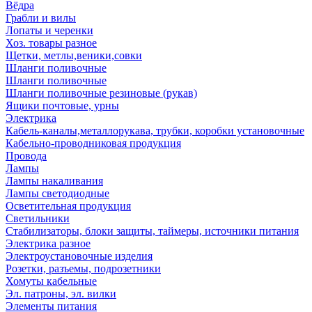
Вёдра
Грабли и вилы
Лопаты и черенки
Хоз. товары разное
Щетки, метлы,веники,совки
Шланги поливочные
Шланги поливочные
Шланги поливочные резиновые (рукав)
Ящики почтовые, урны
Электрика
Кабель-каналы,металлорукава, трубки, коробки установочные
Кабельно-проводниковая продукция
Провода
Лампы
Лампы накаливания
Лампы светодиодные
Осветительная продукция
Светильники
Стабилизаторы, блоки защиты, таймеры, источники питания
Электрика разное
Электроустановочные изделия
Розетки, разъемы, подрозетники
Хомуты кабельные
Эл. патроны, эл. вилки
Элементы питания