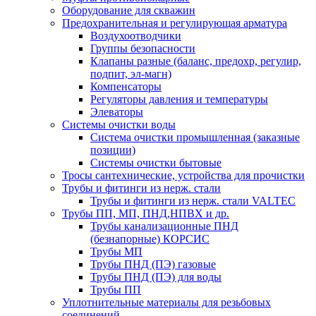
Оборудование для скважин
Предохранительная и регулирующая арматура
Воздухоотводчики
Группы безопасности
Клапаны разные (баланс, предохр, регулир,
подпит, эл-магн)
Компенсаторы
Регуляторы давления и температуры
Элеваторы
Системы очистки воды
Система очистки промышленная (заказные
позиции)
Системы очистки бытовые
Тросы сантехнические, устройства для прочистки
Трубы и фитинги из нерж. стали
Трубы и фитинги из нерж. стали VALTEC
Трубы ПП, МП, ПНД,НПВХ и др.
Трубы канализационные ПНД
(безнапорные) КОРСИС
Трубы МП
Трубы ПНД (ПЭ) газовые
Трубы ПНД (ПЭ) для воды
Трубы ПП
Уплотнительные материалы для резьбовых
соединений