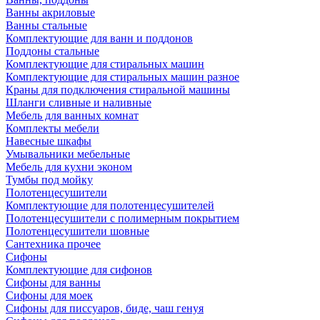
Ванны акриловые
Ванны стальные
Комплектующие для ванн и поддонов
Поддоны стальные
Комплектующие для стиральных машин
Комплектующие для стиральных машин разное
Краны для подключения стиральной машины
Шланги сливные и наливные
Мебель для ванных комнат
Комплекты мебели
Навесные шкафы
Умывальники мебельные
Мебель для кухни эконом
Тумбы под мойку
Полотенцесушители
Комплектующие для полотенцесушителей
Полотенцесушители с полимерным покрытием
Полотенцесушители шовные
Сантехника прочее
Сифоны
Комплектующие для сифонов
Сифоны для ванны
Сифоны для моек
Сифоны для писсуаров, биде, чаш генуя