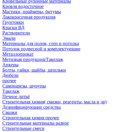
Кровельные рулонные материалы
Кровля водосточное
Мастики, праймеры, битумы
Лакокрасочная продукция
Грунтовки
Краски ВД
Растворители
Эмали
Материалы для полов, стен и потолка
Потолок подвесной и комплектующие
Металлопрокат
Метизная продукция/Такелаж
Анкеры
Болты, гайки, шайбы, шпильки
Дюбели
прочее
Самонарезы, шурупы
Такелаж
Печное литьё
Строительная химия( смазки, реагенты, масла и др)
Дезинфицирующие средства
Смазки
Строительная химия прочее
Строительные материалы разное
Строительные смеси