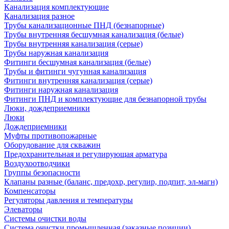
Канализация комплектующие
Канализация разное
Трубы канализационные ПНД (безнапорные)
Трубы внутренняя бесшумная канализация (белые)
Трубы внутренняя канализация (серые)
Трубы наружная канализация
Фитинги бесшумная канализация (белые)
Трубы и фитинги чугунная канализация
Фитинги внутренняя канализация (серые)
Фитинги наружная канализация
Фитинги ПНД и комплектующие для безнапорной трубы
Люки, дождеприемники
Люки
Дождеприемники
Муфты противопожарные
Оборудование для скважин
Предохранительная и регулирующая арматура
Воздухоотводчики
Группы безопасности
Клапаны разные (баланс, предохр, регулир, подпит, эл-магн)
Компенсаторы
Регуляторы давления и температуры
Элеваторы
Системы очистки воды
Система очистки промышленная (заказные позиции)