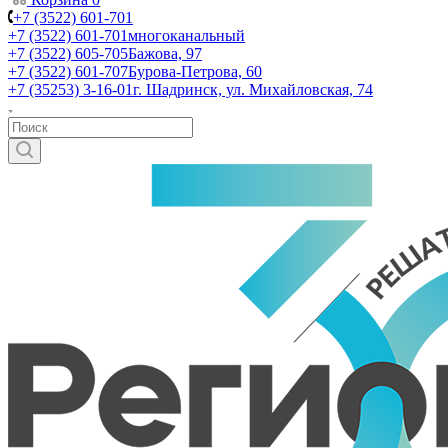
+7 (3522) 601-701
+7 (3522) 601-701
многоканальный
+7 (3522) 605-705
Бажова, 97
+7 (3522) 601-707
Бурова-Петрова, 60
+7 (35253) 3-16-01
г. Шадринск, ул. Михайловская, 74