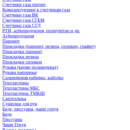
Счетчики газа прочее
Комплектующие к счетчикам газа
Счетчики газа ВК
Счетчики газа СГБМ
Счетчики газа СГД
РТИ, асбопродукция, полиуретан и др.
Асбопродукция
Паронит
Прокладки (паронит, резина, силикон, графит)
Прокладки паронит
Прокладки резина
Прокладки силикон
Рукава (кроме поливочных)
Рукава напорные
Сальниковая набивка, каболка
Техпластины
Техпластины МБС
Техпластины ТМКЩ
Сантехника
Сушилки для рук
Биде, писсуары, чаши генуя
Биде
Писсуары
Чаши Генуя
Ванны, поддоны