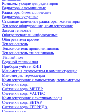
Комплектующие для радиаторов
Радиаторы алюминиевые
Радиаторы биметаллические
Радиаторы чугунные
Стальные панельные радиаторы, конвекторы
Тепловое оборудование, комплектующие
Завесы тепловые
Обогрегреватели инфракрасные
Обогреватели прочее
Теплоноситель
Теплоноситель пропиленгликоль
Теплоноситель этиленгликоль
Тёплый пол
Водяной теплый пол
Приборы учёта и КИП
Манометры, термометры и комплектующие
Манометры, термометры
Комплектующие к манометрам, термометрам
Счётчики воды
Счётчики воды МЕТЕР
Счетчики воды VALTEC
Комплектующие к счетчикам воды
Счетчики воды БЕТАР
Счетчики воды ГЕРРИДА
Счетчики газа