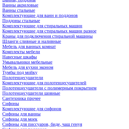
Ванны акриловые
Ванны стальные
Комплектующие для ванн и поддонов
Поддоны стальные
Комплектующие для стиральных машин
Комплектующие для стиральных машин разное
Краны для подключения стиральной машины
Шланги сливные и наливные
Мебель для ванных комнат
Комплекты мебели
Навесные шкафы
Умывальники мебельные
Мебель для кухни эконом
Тумбы под мойку
Полотенцесушители
Комплектующие для полотенцесушителей
Полотенцесушители с полимерным покрытием
Полотенцесушители шовные
Сантехника прочее
Сифоны
Комплектующие для сифонов
Сифоны для ванны
Сифоны для моек
Сифоны для писсуаров, биде, чаш генуя