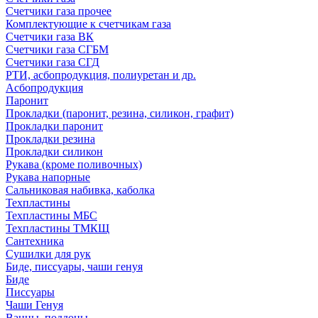
Счетчики газа прочее
Комплектующие к счетчикам газа
Счетчики газа ВК
Счетчики газа СГБМ
Счетчики газа СГД
РТИ, асбопродукция, полиуретан и др.
Асбопродукция
Паронит
Прокладки (паронит, резина, силикон, графит)
Прокладки паронит
Прокладки резина
Прокладки силикон
Рукава (кроме поливочных)
Рукава напорные
Сальниковая набивка, каболка
Техпластины
Техпластины МБС
Техпластины ТМКЩ
Сантехника
Сушилки для рук
Биде, писсуары, чаши генуя
Биде
Писсуары
Чаши Генуя
Ванны, поддоны