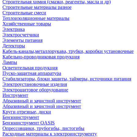
Строительная химия (смазки, реагенты, масла и др)
Строительные материалы разное
Строительные смеси
Теплоизоляционные материалы
Хозяйственные товары
Электрика
Электросчетчики
Элементы питания
Детекторы
Кабель-каналы,металлорукава, трубки, коробки установочные
Кабельно-проводниковая продукция
Лампы
Осветительная продукция
Пуско-защитная аппаратура
Стабилизаторы, блоки защиты, таймеры, источники питания
Электроустановочные изделия
Электрощитовое оборудование
Инструмент
Абразивный и зачистной инструмент
Абразивный и зачистной инструмент
Круги отрезные, диски
Бензоинструмент
Бензоинструмент OASIS
Опрессовщики, трубогибы, листогибы
Расходные материалы к электроинструменту