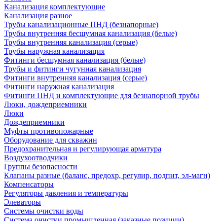
Канализация комплектующие
Канализация разное
Трубы канализационные ПНД (безнапорные)
Трубы внутренняя бесшумная канализация (белые)
Трубы внутренняя канализация (серые)
Трубы наружная канализация
Фитинги бесшумная канализация (белые)
Трубы и фитинги чугунная канализация
Фитинги внутренняя канализация (серые)
Фитинги наружная канализация
Фитинги ПНД и комплектующие для безнапорной трубы
Люки, дождеприемники
Люки
Дождеприемники
Муфты противопожарные
Оборудование для скважин
Предохранительная и регулирующая арматура
Воздухоотводчики
Группы безопасности
Клапаны разные (баланс, предохр, регулир, подпит, эл-магн)
Компенсаторы
Регуляторы давления и температуры
Элеваторы
Системы очистки воды
Система очистки промышленная (заказные позиции)