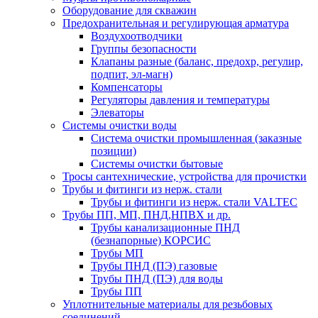
Оборудование для скважин
Предохранительная и регулирующая арматура
Воздухоотводчики
Группы безопасности
Клапаны разные (баланс, предохр, регулир,
подпит, эл-магн)
Компенсаторы
Регуляторы давления и температуры
Элеваторы
Системы очистки воды
Система очистки промышленная (заказные
позиции)
Системы очистки бытовые
Тросы сантехнические, устройства для прочистки
Трубы и фитинги из нерж. стали
Трубы и фитинги из нерж. стали VALTEC
Трубы ПП, МП, ПНД,НПВХ и др.
Трубы канализационные ПНД
(безнапорные) КОРСИС
Трубы МП
Трубы ПНД (ПЭ) газовые
Трубы ПНД (ПЭ) для воды
Трубы ПП
Уплотнительные материалы для резьбовых
соединений