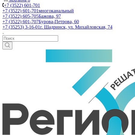
+7 (3522) 601-701
+7 (3522) 601-701
многоканальный
+7 (3522) 605-705
Бажова, 97
+7 (3522) 601-707
Бурова-Петрова, 60
+7 (35253) 3-16-01
г. Шадринск, ул. Михайловская, 74