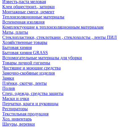
Известь,паста меловая
Клеи общестроит., затирки
Монтажные смеси, цемент
Теплоизоляционные материалы
Вспененная изоляция
Комплектующие к теплоизоляционным материалам
Маты, плиты
Стеклопластики, стеклоткани , стеклохолсты , ленты ПИЛ
Хозяйственные товары
Бытовая химия
Бытовая химия GRASS
Вспомогательные материалы для уборки
Товары личной гигиены
Чистящие и моющие средства
Замочно-скобяные изделия
Замки
Плёнки, скотчи, ленты
Полив
Спец. одежда, средства защиты
Маски и очки
Перчатки, краги и руковицы
Респираторы
Текстильная продукция
Хоз. инвентарь
Шнуры, веревки