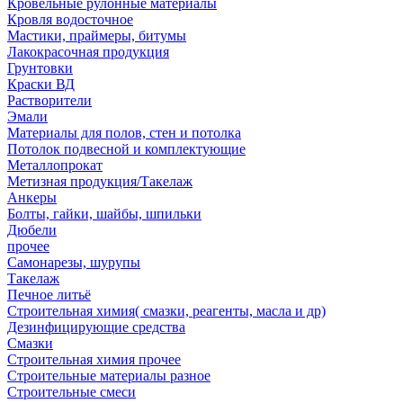
Кровельные рулонные материалы
Кровля водосточное
Мастики, праймеры, битумы
Лакокрасочная продукция
Грунтовки
Краски ВД
Растворители
Эмали
Материалы для полов, стен и потолка
Потолок подвесной и комплектующие
Металлопрокат
Метизная продукция/Такелаж
Анкеры
Болты, гайки, шайбы, шпильки
Дюбели
прочее
Самонарезы, шурупы
Такелаж
Печное литьё
Строительная химия( смазки, реагенты, масла и др)
Дезинфицирующие средства
Смазки
Строительная химия прочее
Строительные материалы разное
Строительные смеси