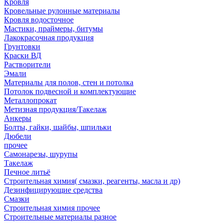
Кровля
Кровельные рулонные материалы
Кровля водосточное
Мастики, праймеры, битумы
Лакокрасочная продукция
Грунтовки
Краски ВД
Растворители
Эмали
Материалы для полов, стен и потолка
Потолок подвесной и комплектующие
Металлопрокат
Метизная продукция/Такелаж
Анкеры
Болты, гайки, шайбы, шпильки
Дюбели
прочее
Самонарезы, шурупы
Такелаж
Печное литьё
Строительная химия( смазки, реагенты, масла и др)
Дезинфицирующие средства
Смазки
Строительная химия прочее
Строительные материалы разное