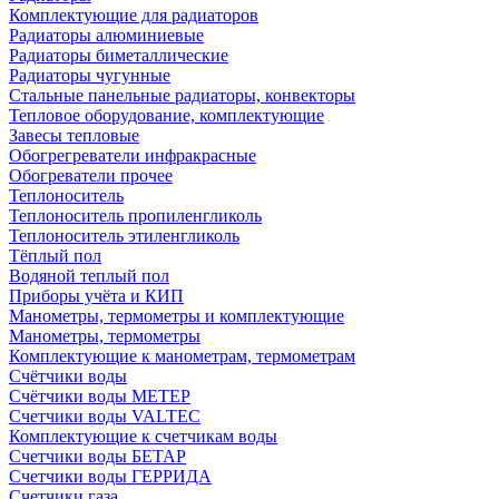
Комплектующие для радиаторов
Радиаторы алюминиевые
Радиаторы биметаллические
Радиаторы чугунные
Стальные панельные радиаторы, конвекторы
Тепловое оборудование, комплектующие
Завесы тепловые
Обогрегреватели инфракрасные
Обогреватели прочее
Теплоноситель
Теплоноситель пропиленгликоль
Теплоноситель этиленгликоль
Тёплый пол
Водяной теплый пол
Приборы учёта и КИП
Манометры, термометры и комплектующие
Манометры, термометры
Комплектующие к манометрам, термометрам
Счётчики воды
Счётчики воды МЕТЕР
Счетчики воды VALTEC
Комплектующие к счетчикам воды
Счетчики воды БЕТАР
Счетчики воды ГЕРРИДА
Счетчики газа