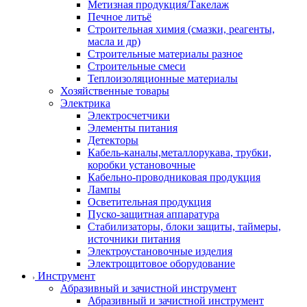
Метизная продукция/Такелаж
Печное литьё
Строительная химия (смазки, реагенты,
масла и др)
Строительные материалы разное
Строительные смеси
Теплоизоляционные материалы
Хозяйственные товары
Электрика
Электросчетчики
Элементы питания
Детекторы
Кабель-каналы,металлорукава, трубки,
коробки установочные
Кабельно-проводниковая продукция
Лампы
Осветительная продукция
Пуско-защитная аппаратура
Стабилизаторы, блоки защиты, таймеры,
источники питания
Электроустановочные изделия
Электрощитовое оборудование
Инструмент
Абразивный и зачистной инструмент
Абразивный и зачистной инструмент