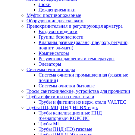
Люки
Дождеприемники
Муфты противопожарные
Оборудование для скважин
Предохранительная и регулирующая арматура
Воздухоотводчики
Группы безопасности
Клапаны разные (баланс, предохр, регулир,
подпит, эл-магн)
Компенсаторы
Регуляторы давления и температуры
Элеваторы
Системы очистки воды
Система очистки промышленная (заказные
позиции)
Системы очистки бытовые
Тросы сантехнические, устройства для прочистки
Трубы и фитинги из нерж. стали
Трубы и фитинги из нерж. стали VALTEC
Трубы ПП, МП, ПНД,НПВХ и др.
Трубы канализационные ПНД
(безнапорные) КОРСИС
Трубы МП
Трубы ПНД (ПЭ) газовые
Трубы ПНД (ПЭ) для воды