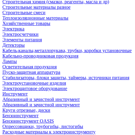
Строительная химия (смазки, реагенты, масла и др)
Строительные материалы разное
Строительные смеси
Теплоизоляционные материалы
Хозяйственные товары
Электрика
Электросчетчики
Элементы питания
Детекторы
Кабель-каналы,металлорукава, трубки, коробки установочные
Кабельно-проводниковая продукция
Лампы
Осветительная продукция
Пуско-защитная аппаратура
Стабилизаторы, блоки защиты, таймеры, источники питания
Электроустановочные изделия
Электрощитовое оборудование
Инструмент
Абразивный и зачистной инструмент
Абразивный и зачистной инструмент
Круги отрезные, диски
Бензоинструмент
Бензоинструмент OASIS
Опрессовщики, трубогибы, листогибы
Расходные материалы к электроинструменту