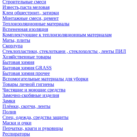
Строительные смеси
Известь,паста меловая
Клеи общестроит., затирки
Монтажные смеси, цемент
Теплоизоляционные материалы
Вспененная изоляция
Комплектующие к теплоизоляционным материалам
Маты, плиты
Скорлупа
Стеклопластики, стеклоткани , стеклохолсты , ленты ПИЛ
Хозяйственные товары
Бытовая химия
Бытовая химия GRASS
Бытовая химия прочее
Вспомогательные материалы для уборки
Товары личной гигиены
Чистящие и моющие средства
Замочно-скобяные изделия
Замки
Плёнки, скотчи, ленты
Полив
Спец. одежда, средства защиты
Маски и очки
Перчатки, краги и руковицы
Респираторы