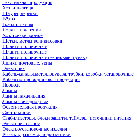
Текстильная продукция
Хоз. инвентарь
Шнуры, веревки
Вёдра
Грабли и вилы
Лопаты и черенки
Хоз. товары разное
Щетки, метлы,веники,совки
Шланги поливочные
Шланги поливочные
Шланги поливочные резиновые (рукав)
Ящики почтовые, урны
Электрика
Кабель-каналы,металлорукава, трубки, коробки установочные
Кабельно-проводниковая продукция
Провода
Лампы
Лампы накаливания
Лампы светодиодные
Осветительная продукция
Светильники
Стабилизаторы, блоки защиты, таймеры, источники питания
Электрика разное
Электроустановочные изделия
Розетки, разъемы, подрозетники