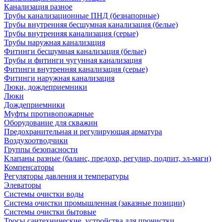
Канализация разное
Трубы канализационные ПНД (безнапорные)
Трубы внутренняя бесшумная канализация (белые)
Трубы внутренняя канализация (серые)
Трубы наружная канализация
Фитинги бесшумная канализация (белые)
Трубы и фитинги чугунная канализация
Фитинги внутренняя канализация (серые)
Фитинги наружная канализация
Люки, дождеприемники
Люки
Дождеприемники
Муфты противопожарные
Оборудование для скважин
Предохранительная и регулирующая арматура
Воздухоотводчики
Группы безопасности
Клапаны разные (баланс, предохр, регулир, подпит, эл-магн)
Компенсаторы
Регуляторы давления и температуры
Элеваторы
Системы очистки воды
Система очистки промышленная (заказные позиции)
Системы очистки бытовые
Тросы сантехнические, устройства для прочистки