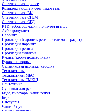
Счетчики газа прочее
Комплектующие к счетчикам газа
Счетчики газа ВК
Счетчики газа СГБМ
Счетчики газа СГД
РТИ, асбопродукция, полиуретан и др.
Асбопродукция
Паронит
Прокладки (паронит, резина, силикон, графит)
Прокладки паронит
Прокладки резина
Прокладки силикон
Рукава (кроме поливочных)
Рукава напорные
Сальниковая набивка, каболка
Техпластины
Техпластины МБС
Техпластины ТМКЩ
Сантехника
Сушилки для рук
Биде, писсуары, чаши генуя
Биде
Писсуары
Чаши Генуя
Ванны, поддоны