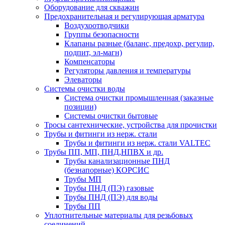
Оборудование для скважин
Предохранительная и регулирующая арматура
Воздухоотводчики
Группы безопасности
Клапаны разные (баланс, предохр, регулир,
подпит, эл-магн)
Компенсаторы
Регуляторы давления и температуры
Элеваторы
Системы очистки воды
Система очистки промышленная (заказные
позиции)
Системы очистки бытовые
Тросы сантехнические, устройства для прочистки
Трубы и фитинги из нерж. стали
Трубы и фитинги из нерж. стали VALTEC
Трубы ПП, МП, ПНД,НПВХ и др.
Трубы канализационные ПНД
(безнапорные) КОРСИС
Трубы МП
Трубы ПНД (ПЭ) газовые
Трубы ПНД (ПЭ) для воды
Трубы ПП
Уплотнительные материалы для резьбовых
соединений