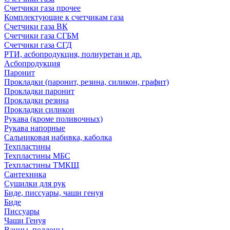
Счетчики газа прочее
Комплектующие к счетчикам газа
Счетчики газа ВК
Счетчики газа СГБМ
Счетчики газа СГД
РТИ, асбопродукция, полиуретан и др.
Асбопродукция
Паронит
Прокладки (паронит, резина, силикон, графит)
Прокладки паронит
Прокладки резина
Прокладки силикон
Рукава (кроме поливочных)
Рукава напорные
Сальниковая набивка, каболка
Техпластины
Техпластины МБС
Техпластины ТМКЩ
Сантехника
Сушилки для рук
Биде, писсуары, чаши генуя
Биде
Писсуары
Чаши Генуя
Ванны, поддоны