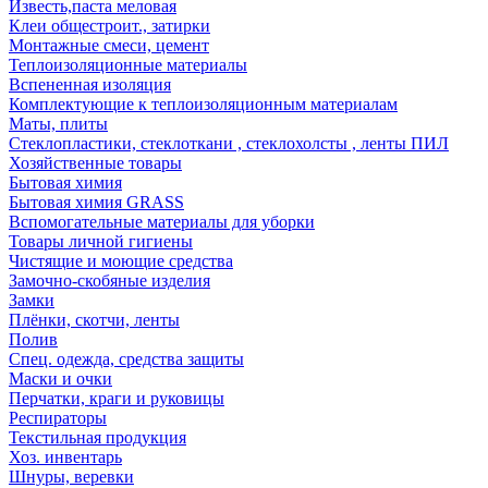
Известь,паста меловая
Клеи общестроит., затирки
Монтажные смеси, цемент
Теплоизоляционные материалы
Вспененная изоляция
Комплектующие к теплоизоляционным материалам
Маты, плиты
Стеклопластики, стеклоткани , стеклохолсты , ленты ПИЛ
Хозяйственные товары
Бытовая химия
Бытовая химия GRASS
Вспомогательные материалы для уборки
Товары личной гигиены
Чистящие и моющие средства
Замочно-скобяные изделия
Замки
Плёнки, скотчи, ленты
Полив
Спец. одежда, средства защиты
Маски и очки
Перчатки, краги и руковицы
Респираторы
Текстильная продукция
Хоз. инвентарь
Шнуры, веревки