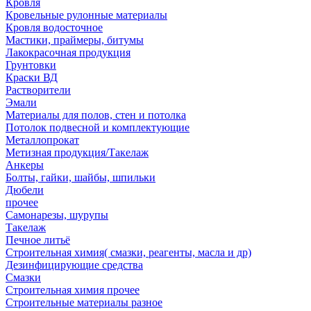
Кровля
Кровельные рулонные материалы
Кровля водосточное
Мастики, праймеры, битумы
Лакокрасочная продукция
Грунтовки
Краски ВД
Растворители
Эмали
Материалы для полов, стен и потолка
Потолок подвесной и комплектующие
Металлопрокат
Метизная продукция/Такелаж
Анкеры
Болты, гайки, шайбы, шпильки
Дюбели
прочее
Самонарезы, шурупы
Такелаж
Печное литьё
Строительная химия( смазки, реагенты, масла и др)
Дезинфицирующие средства
Смазки
Строительная химия прочее
Строительные материалы разное