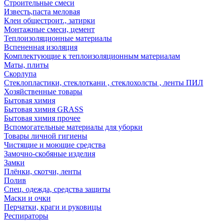
Строительные смеси
Известь,паста меловая
Клеи общестроит., затирки
Монтажные смеси, цемент
Теплоизоляционные материалы
Вспененная изоляция
Комплектующие к теплоизоляционным материалам
Маты, плиты
Скорлупа
Стеклопластики, стеклоткани , стеклохолсты , ленты ПИЛ
Хозяйственные товары
Бытовая химия
Бытовая химия GRASS
Бытовая химия прочее
Вспомогательные материалы для уборки
Товары личной гигиены
Чистящие и моющие средства
Замочно-скобяные изделия
Замки
Плёнки, скотчи, ленты
Полив
Спец. одежда, средства защиты
Маски и очки
Перчатки, краги и руковицы
Респираторы