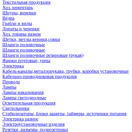
Текстильная продукция
Хоз. инвентарь
Шнуры, веревки
Вёдра
Грабли и вилы
Лопаты и черенки
Хоз. товары разное
Щетки, метлы,веники,совки
Шланги поливочные
Шланги поливочные
Шланги поливочные резиновые (рукав)
Ящики почтовые, урны
Электрика
Кабель-каналы,металлорукава, трубки, коробки установочные
Кабельно-проводниковая продукция
Провода
Лампы
Лампы накаливания
Лампы светодиодные
Осветительная продукция
Светильники
Стабилизаторы, блоки защиты, таймеры, источники питания
Электрика разное
Электроустановочные изделия
Розетки, разъемы, подрозетники