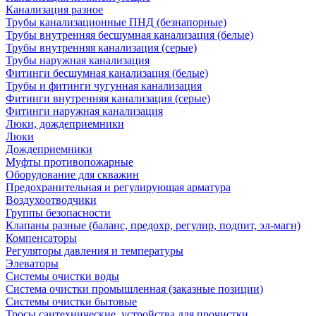
Канализация разное
Трубы канализационные ПНД (безнапорные)
Трубы внутренняя бесшумная канализация (белые)
Трубы внутренняя канализация (серые)
Трубы наружная канализация
Фитинги бесшумная канализация (белые)
Трубы и фитинги чугунная канализация
Фитинги внутренняя канализация (серые)
Фитинги наружная канализация
Люки, дождеприемники
Люки
Дождеприемники
Муфты противопожарные
Оборудование для скважин
Предохранительная и регулирующая арматура
Воздухоотводчики
Группы безопасности
Клапаны разные (баланс, предохр, регулир, подпит, эл-магн)
Компенсаторы
Регуляторы давления и температуры
Элеваторы
Системы очистки воды
Система очистки промышленная (заказные позиции)
Системы очистки бытовые
Тросы сантехнические, устройства для прочистки