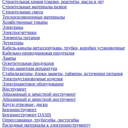
Строительная химия (смазки, реагенты, масла и др)
Строительные материалы разное
Строительные смеси
Теплоизоляционные материалы
Хозяйственные товары
Электрика
Электросчетчики
Элементы питания
Детекторы
Кабель-каналы,металлорукава, трубки, коробки установочные
Кабельно-проводниковая продукция
Лампы
Осветительная продукция
Пуско-защитная аппаратура
Стабилизаторы, блоки защиты, таймеры, источники питания
Электроустановочные изделия
Электрощитовое оборудование
Инструмент
Абразивный и зачистной инструмент
Абразивный и зачистной инструмент
Круги отрезные, диски
Бензоинструмент
Бензоинструмент OASIS
Опрессовщики, трубогибы, листогибы
Расходные материалы к электроинструменту