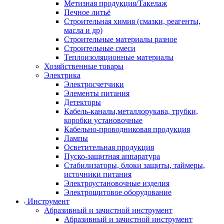
Метизная продукция/Такелаж
Печное литьё
Строительная химия (смазки, реагенты,
масла и др)
Строительные материалы разное
Строительные смеси
Теплоизоляционные материалы
Хозяйственные товары
Электрика
Электросчетчики
Элементы питания
Детекторы
Кабель-каналы,металлорукава, трубки,
коробки установочные
Кабельно-проводниковая продукция
Лампы
Осветительная продукция
Пуско-защитная аппаратура
Стабилизаторы, блоки защиты, таймеры,
источники питания
Электроустановочные изделия
Электрощитовое оборудование
Инструмент
Абразивный и зачистной инструмент
Абразивный и зачистной инструмент