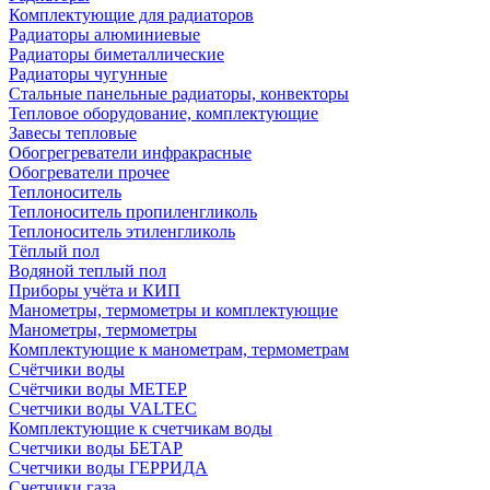
Комплектующие для радиаторов
Радиаторы алюминиевые
Радиаторы биметаллические
Радиаторы чугунные
Стальные панельные радиаторы, конвекторы
Тепловое оборудование, комплектующие
Завесы тепловые
Обогрегреватели инфракрасные
Обогреватели прочее
Теплоноситель
Теплоноситель пропиленгликоль
Теплоноситель этиленгликоль
Тёплый пол
Водяной теплый пол
Приборы учёта и КИП
Манометры, термометры и комплектующие
Манометры, термометры
Комплектующие к манометрам, термометрам
Счётчики воды
Счётчики воды МЕТЕР
Счетчики воды VALTEC
Комплектующие к счетчикам воды
Счетчики воды БЕТАР
Счетчики воды ГЕРРИДА
Счетчики газа