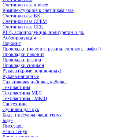
Счетчики газа прочее
Комплектующие к счетчикам газа
Счетчики газа ВК
Счетчики газа СГБМ
Счетчики газа СГД
РТИ, асбопродукция, полиуретан и др.
Асбопродукция
Паронит
Прокладки (паронит, резина, силикон, графит)
Прокладки паронит
Прокладки резина
Прокладки силикон
Рукава (кроме поливочных)
Рукава напорные
Сальниковая набивка, каболка
Техпластины
Техпластины МБС
Техпластины ТМКЩ
Сантехника
Сушилки для рук
Биде, писсуары, чаши генуя
Биде
Писсуары
Чаши Генуя
Ванны, поддоны