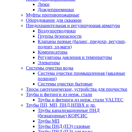
Люки
Дождеприемники
Муфты противопожарные
Оборудование для скважин
Предохранительная и регулирующая арматура
Воздухоотводчики
Группы безопасности
Клапаны разные (баланс, предохр, регулир,
подпит, эл-магн)
Компенсаторы
Регуляторы давления и температуры
Элеваторы
Системы очистки воды
Система очистки промышленная (заказные
позиции)
Системы очистки бытовые
Тросы сантехнические, устройства для прочистки
Трубы и фитинги из нерж. стали
Трубы и фитинги из нерж. стали VALTEC
Трубы ПП, МП, ПНД,НПВХ и др.
Трубы канализационные ПНД
(безнапорные) КОРСИС
Трубы МП
Трубы ПНД (ПЭ) газовые
Трубы ПНД (ПЭ) для воды