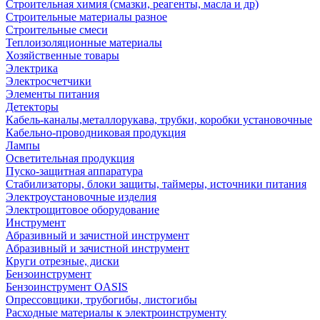
Строительная химия (смазки, реагенты, масла и др)
Строительные материалы разное
Строительные смеси
Теплоизоляционные материалы
Хозяйственные товары
Электрика
Электросчетчики
Элементы питания
Детекторы
Кабель-каналы,металлорукава, трубки, коробки установочные
Кабельно-проводниковая продукция
Лампы
Осветительная продукция
Пуско-защитная аппаратура
Стабилизаторы, блоки защиты, таймеры, источники питания
Электроустановочные изделия
Электрощитовое оборудование
Инструмент
Абразивный и зачистной инструмент
Абразивный и зачистной инструмент
Круги отрезные, диски
Бензоинструмент
Бензоинструмент OASIS
Опрессовщики, трубогибы, листогибы
Расходные материалы к электроинструменту