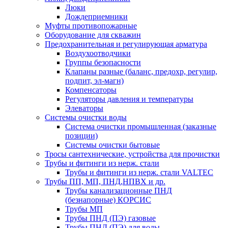
Люки
Дождеприемники
Муфты противопожарные
Оборудование для скважин
Предохранительная и регулирующая арматура
Воздухоотводчики
Группы безопасности
Клапаны разные (баланс, предохр, регулир,
подпит, эл-магн)
Компенсаторы
Регуляторы давления и температуры
Элеваторы
Системы очистки воды
Система очистки промышленная (заказные
позиции)
Системы очистки бытовые
Тросы сантехнические, устройства для прочистки
Трубы и фитинги из нерж. стали
Трубы и фитинги из нерж. стали VALTEC
Трубы ПП, МП, ПНД,НПВХ и др.
Трубы канализационные ПНД
(безнапорные) КОРСИС
Трубы МП
Трубы ПНД (ПЭ) газовые
Трубы ПНД (ПЭ) для воды