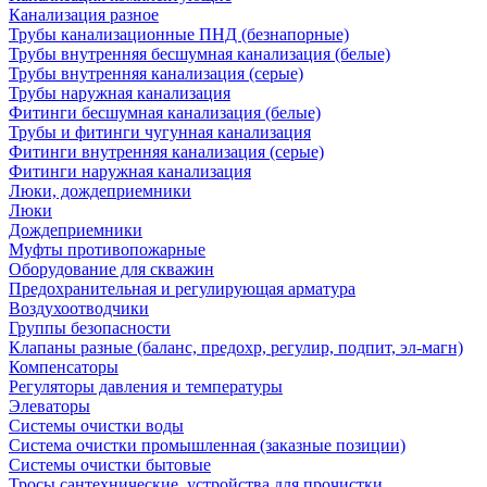
Канализация разное
Трубы канализационные ПНД (безнапорные)
Трубы внутренняя бесшумная канализация (белые)
Трубы внутренняя канализация (серые)
Трубы наружная канализация
Фитинги бесшумная канализация (белые)
Трубы и фитинги чугунная канализация
Фитинги внутренняя канализация (серые)
Фитинги наружная канализация
Люки, дождеприемники
Люки
Дождеприемники
Муфты противопожарные
Оборудование для скважин
Предохранительная и регулирующая арматура
Воздухоотводчики
Группы безопасности
Клапаны разные (баланс, предохр, регулир, подпит, эл-магн)
Компенсаторы
Регуляторы давления и температуры
Элеваторы
Системы очистки воды
Система очистки промышленная (заказные позиции)
Системы очистки бытовые
Тросы сантехнические, устройства для прочистки