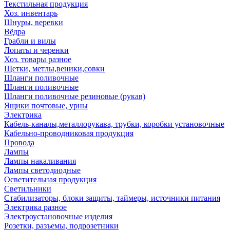
Текстильная продукция
Хоз. инвентарь
Шнуры, веревки
Вёдра
Грабли и вилы
Лопаты и черенки
Хоз. товары разное
Щетки, метлы,веники,совки
Шланги поливочные
Шланги поливочные
Шланги поливочные резиновые (рукав)
Ящики почтовые, урны
Электрика
Кабель-каналы,металлорукава, трубки, коробки установочные
Кабельно-проводниковая продукция
Провода
Лампы
Лампы накаливания
Лампы светодиодные
Осветительная продукция
Светильники
Стабилизаторы, блоки защиты, таймеры, источники питания
Электрика разное
Электроустановочные изделия
Розетки, разъемы, подрозетники