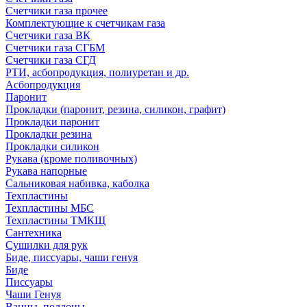
Счетчики газа прочее
Комплектующие к счетчикам газа
Счетчики газа ВК
Счетчики газа СГБМ
Счетчики газа СГД
РТИ, асбопродукция, полиуретан и др.
Асбопродукция
Паронит
Прокладки (паронит, резина, силикон, графит)
Прокладки паронит
Прокладки резина
Прокладки силикон
Рукава (кроме поливочных)
Рукава напорные
Сальниковая набивка, каболка
Техпластины
Техпластины МБС
Техпластины ТМКЩ
Сантехника
Сушилки для рук
Биде, писсуары, чаши генуя
Биде
Писсуары
Чаши Генуя
Ванны, поддоны