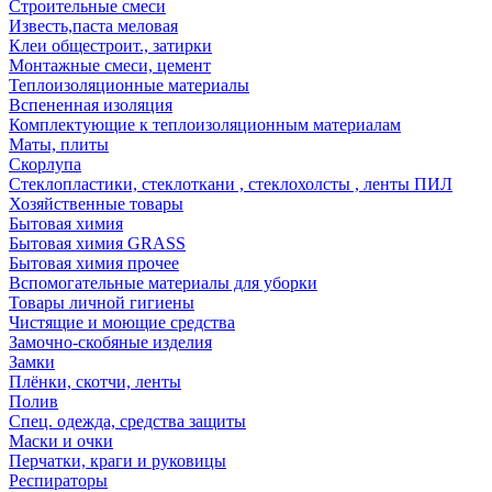
Строительные смеси
Известь,паста меловая
Клеи общестроит., затирки
Монтажные смеси, цемент
Теплоизоляционные материалы
Вспененная изоляция
Комплектующие к теплоизоляционным материалам
Маты, плиты
Скорлупа
Стеклопластики, стеклоткани , стеклохолсты , ленты ПИЛ
Хозяйственные товары
Бытовая химия
Бытовая химия GRASS
Бытовая химия прочее
Вспомогательные материалы для уборки
Товары личной гигиены
Чистящие и моющие средства
Замочно-скобяные изделия
Замки
Плёнки, скотчи, ленты
Полив
Спец. одежда, средства защиты
Маски и очки
Перчатки, краги и руковицы
Респираторы