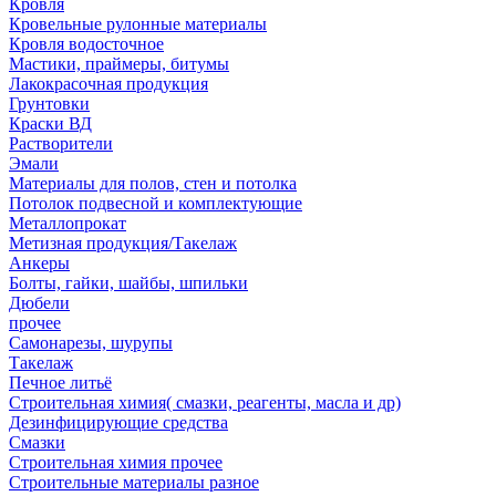
Кровля
Кровельные рулонные материалы
Кровля водосточное
Мастики, праймеры, битумы
Лакокрасочная продукция
Грунтовки
Краски ВД
Растворители
Эмали
Материалы для полов, стен и потолка
Потолок подвесной и комплектующие
Металлопрокат
Метизная продукция/Такелаж
Анкеры
Болты, гайки, шайбы, шпильки
Дюбели
прочее
Самонарезы, шурупы
Такелаж
Печное литьё
Строительная химия( смазки, реагенты, масла и др)
Дезинфицирующие средства
Смазки
Строительная химия прочее
Строительные материалы разное