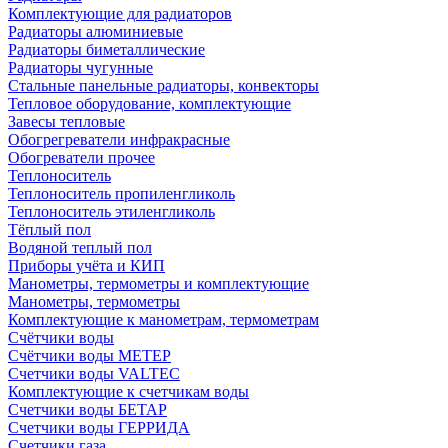
Комплектующие для радиаторов
Радиаторы алюминиевые
Радиаторы биметаллические
Радиаторы чугунные
Стальные панельные радиаторы, конвекторы
Тепловое оборудование, комплектующие
Завесы тепловые
Обогрегреватели инфракрасные
Обогреватели прочее
Теплоноситель
Теплоноситель пропиленгликоль
Теплоноситель этиленгликоль
Тёплый пол
Водяной теплый пол
Приборы учёта и КИП
Манометры, термометры и комплектующие
Манометры, термометры
Комплектующие к манометрам, термометрам
Счётчики воды
Счётчики воды МЕТЕР
Счетчики воды VALTEC
Комплектующие к счетчикам воды
Счетчики воды БЕТАР
Счетчики воды ГЕРРИДА
Счетчики газа