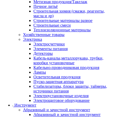
Метизная продукция/Такелаж
Печное литьё
Строительная химия (смазки, реагенты,
масла и др)
Строительные материалы разное
Строительные смеси
Теплоизоляционные материалы
Хозяйственные товары
Электрика
Электросчетчики
Элементы питания
Детекторы
Кабель-каналы,металлорукава, трубки,
коробки установочные
Кабельно-проводниковая продукция
Лампы
Осветительная продукция
Пуско-защитная аппаратура
Стабилизаторы, блоки защиты, таймеры,
источники питания
Электроустановочные изделия
Электрощитовое оборудование
Инструмент
Абразивный и зачистной инструмент
Абразивный и зачистной инструмент