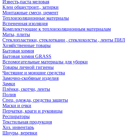
Известь,паста меловая
Клеи общестроит., затирки
Монтажные смеси, цемент
Теплоизоляционные материалы
Вспененная изоляция
Комплектующие к теплоизоляционным материалам
Маты, плиты
Стеклопластики, стеклоткани , стеклохолсты , ленты ПИЛ
Хозяйственные товары
Бытовая химия
Бытовая химия GRASS
Вспомогательные материалы для уборки
Товары личной гигиены
Чистящие и моющие средства
Замочно-скобяные изделия
Замки
Плёнки, скотчи, ленты
Полив
Спец. одежда, средства защиты
Маски и очки
Перчатки, краги и руковицы
Респираторы
Текстильная продукция
Хоз. инвентарь
Шнуры, веревки