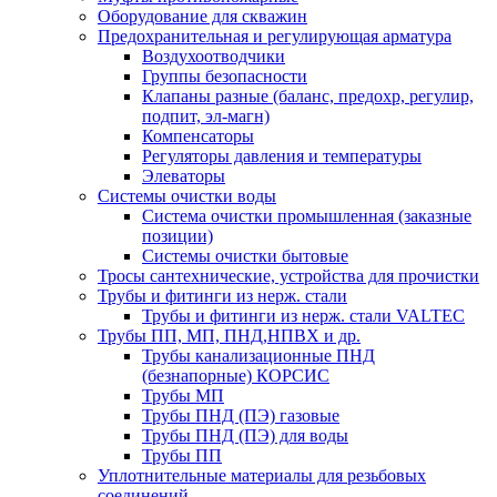
Оборудование для скважин
Предохранительная и регулирующая арматура
Воздухоотводчики
Группы безопасности
Клапаны разные (баланс, предохр, регулир,
подпит, эл-магн)
Компенсаторы
Регуляторы давления и температуры
Элеваторы
Системы очистки воды
Система очистки промышленная (заказные
позиции)
Системы очистки бытовые
Тросы сантехнические, устройства для прочистки
Трубы и фитинги из нерж. стали
Трубы и фитинги из нерж. стали VALTEC
Трубы ПП, МП, ПНД,НПВХ и др.
Трубы канализационные ПНД
(безнапорные) КОРСИС
Трубы МП
Трубы ПНД (ПЭ) газовые
Трубы ПНД (ПЭ) для воды
Трубы ПП
Уплотнительные материалы для резьбовых
соединений