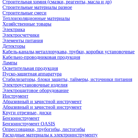
Строительная химия (смазки, реагенты, масла и др)
Строительные материалы разное
Строительные смеси
Теплоизоляционные материалы
Хозяйственные товары
Электрика
Электросчетчики
Элементы питания
Детекторы
Кабель-каналы,металлорукава, трубки, коробки установочные
Кабельно-проводниковая продукция
Лампы
Осветительная продукция
Пуско-защитная аппаратура
Стабилизаторы, блоки защиты, таймеры, источники питания
Электроустановочные изделия
Электрощитовое оборудование
Инструмент
Абразивный и зачистной инструмент
Абразивный и зачистной инструмент
Круги отрезные, диски
Бензоинструмент
Бензоинструмент OASIS
Опрессовщики, трубогибы, листогибы
Расходные материалы к электроинструменту