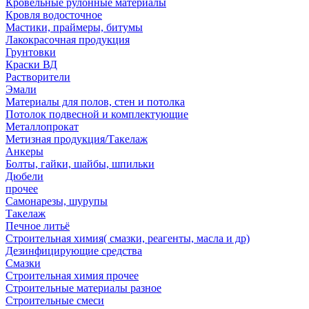
Кровельные рулонные материалы
Кровля водосточное
Мастики, праймеры, битумы
Лакокрасочная продукция
Грунтовки
Краски ВД
Растворители
Эмали
Материалы для полов, стен и потолка
Потолок подвесной и комплектующие
Металлопрокат
Метизная продукция/Такелаж
Анкеры
Болты, гайки, шайбы, шпильки
Дюбели
прочее
Самонарезы, шурупы
Такелаж
Печное литьё
Строительная химия( смазки, реагенты, масла и др)
Дезинфицирующие средства
Смазки
Строительная химия прочее
Строительные материалы разное
Строительные смеси