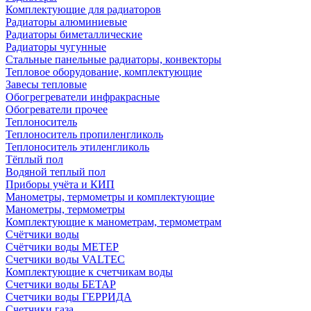
Комплектующие для радиаторов
Радиаторы алюминиевые
Радиаторы биметаллические
Радиаторы чугунные
Стальные панельные радиаторы, конвекторы
Тепловое оборудование, комплектующие
Завесы тепловые
Обогрегреватели инфракрасные
Обогреватели прочее
Теплоноситель
Теплоноситель пропиленгликоль
Теплоноситель этиленгликоль
Тёплый пол
Водяной теплый пол
Приборы учёта и КИП
Манометры, термометры и комплектующие
Манометры, термометры
Комплектующие к манометрам, термометрам
Счётчики воды
Счётчики воды МЕТЕР
Счетчики воды VALTEC
Комплектующие к счетчикам воды
Счетчики воды БЕТАР
Счетчики воды ГЕРРИДА
Счетчики газа