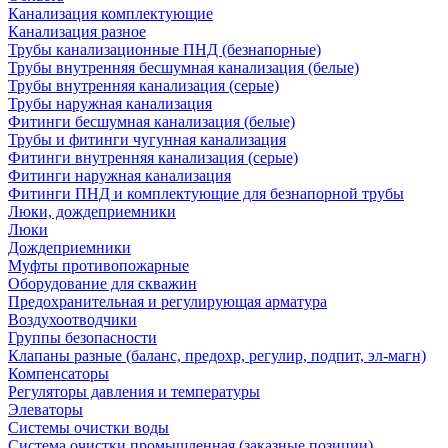
Канализация комплектующие
Канализация разное
Трубы канализационные ПНД (безнапорные)
Трубы внутренняя бесшумная канализация (белые)
Трубы внутренняя канализация (серые)
Трубы наружная канализация
Фитинги бесшумная канализация (белые)
Трубы и фитинги чугунная канализация
Фитинги внутренняя канализация (серые)
Фитинги наружная канализация
Фитинги ПНД и комплектующие для безнапорной трубы
Люки, дождеприемники
Люки
Дождеприемники
Муфты противопожарные
Оборудование для скважин
Предохранительная и регулирующая арматура
Воздухоотводчики
Группы безопасности
Клапаны разные (баланс, предохр, регулир, подпит, эл-магн)
Компенсаторы
Регуляторы давления и температуры
Элеваторы
Системы очистки воды
Система очистки промышленная (заказные позиции)