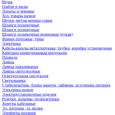
Вёдра
Грабли и вилы
Лопаты и черенки
Хоз. товары разное
Щетки, метлы,веники,совки
Шланги поливочные
Шланги поливочные
Шланги поливочные резиновые (рукав)
Ящики почтовые, урны
Электрика
Кабель-каналы,металлорукава, трубки, коробки установочные
Кабельно-проводниковая продукция
Провода
Лампы
Лампы накаливания
Лампы светодиодные
Осветительная продукция
Светильники
Стабилизаторы, блоки защиты, таймеры, источники питания
Электрика разное
Электроустановочные изделия
Розетки, разъемы, подрозетники
Хомуты кабельные
Эл. патроны, эл. вилки
Элементы питания