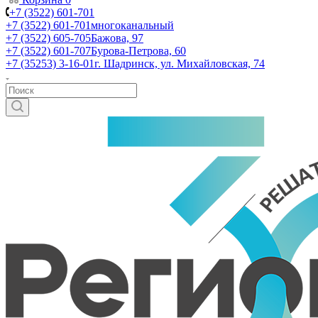
+7 (3522) 601-701
+7 (3522) 601-701
многоканальный
+7 (3522) 605-705
Бажова, 97
+7 (3522) 601-707
Бурова-Петрова, 60
+7 (35253) 3-16-01
г. Шадринск, ул. Михайловская, 74