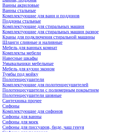
Ванны акриловые
Ванны стальные
Комплектующие для ванн и поддонов
Поддоны стальные
Комплектующие для стиральных машин
Комплектующие для стиральных машин разное
Краны для подключения стиральной машины
Шланги сливные и наливные
Мебель для ванных комнат
Комплекты мебели
Навесные шкафы
Умывальники мебельные
Мебель для кухни эконом
Тумбы под мойку
Полотенцесушители
Комплектующие для полотенцесушителей
Полотенцесушители с полимерным покрытием
Полотенцесушители шовные
Сантехника прочее
Сифоны
Комплектующие для сифонов
Сифоны для ванны
Сифоны для моек
Сифоны для писсуаров, биде, чаш генуя