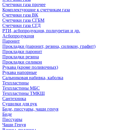
Счетчики газа прочее
Комплектующие к счетчикам газа
Счетчики газа ВК
Счетчики газа СГБМ
Счетчики газа СГД
РТИ, асбопродукция, полиуретан и др.
Асбопродукция
Паронит
Прокладки (паронит, резина, силикон, графит)
Прокладки паронит
Прокладки резина
Прокладки силикон
Рукава (кроме поливочных)
Рукава напорные
Сальниковая набивка, каболка
Техпластины
Техпластины МБС
Техпластины ТМКЩ
Сантехника
Сушилки для рук
Биде, писсуары, чаши генуя
Биде
Писсуары
Чаши Генуя
Ванны, поддоны