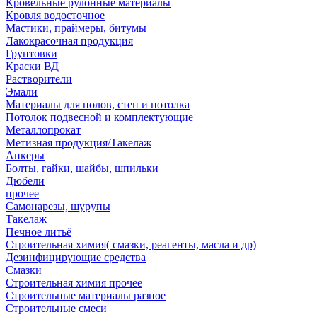
Кровельные рулонные материалы
Кровля водосточное
Мастики, праймеры, битумы
Лакокрасочная продукция
Грунтовки
Краски ВД
Растворители
Эмали
Материалы для полов, стен и потолка
Потолок подвесной и комплектующие
Металлопрокат
Метизная продукция/Такелаж
Анкеры
Болты, гайки, шайбы, шпильки
Дюбели
прочее
Самонарезы, шурупы
Такелаж
Печное литьё
Строительная химия( смазки, реагенты, масла и др)
Дезинфицирующие средства
Смазки
Строительная химия прочее
Строительные материалы разное
Строительные смеси