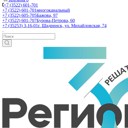
+7 (3522) 601-701
+7 (3522) 601-701
многоканальный
+7 (3522) 605-705
Бажова, 97
+7 (3522) 601-707
Бурова-Петрова, 60
+7 (35253) 3-16-01
г. Шадринск, ул. Михайловская, 74