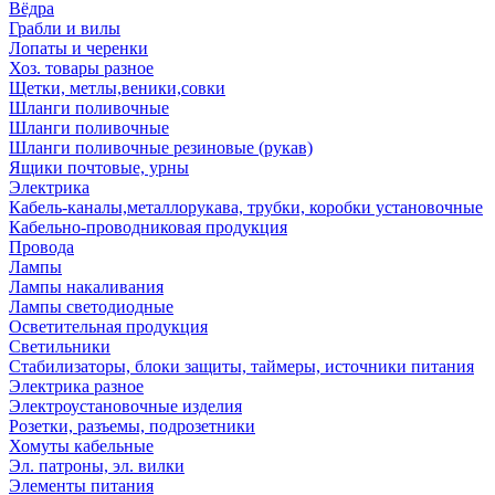
Вёдра
Грабли и вилы
Лопаты и черенки
Хоз. товары разное
Щетки, метлы,веники,совки
Шланги поливочные
Шланги поливочные
Шланги поливочные резиновые (рукав)
Ящики почтовые, урны
Электрика
Кабель-каналы,металлорукава, трубки, коробки установочные
Кабельно-проводниковая продукция
Провода
Лампы
Лампы накаливания
Лампы светодиодные
Осветительная продукция
Светильники
Стабилизаторы, блоки защиты, таймеры, источники питания
Электрика разное
Электроустановочные изделия
Розетки, разъемы, подрозетники
Хомуты кабельные
Эл. патроны, эл. вилки
Элементы питания