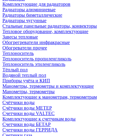
Комплектующие для радиаторов
Радиаторы алюминиевые
Радиаторы биметаллические
Радиаторы чугунные
Стальные панельные радиаторы, конвекторы
Тепловое оборудование, комплектующие
Завесы тепловые
Обогрегреватели инфракрасные
Обогреватели прочее
Теплоноситель
Теплоноситель пропиленгликоль
Теплоноситель этиленгликоль
Тёплый пол
Водяной теплый пол
Приборы учёта и КИП
Манометры, термометры и комплектующие
Манометры, термометры
Комплектующие к манометрам, термометрам
Счётчики воды
Счётчики воды МЕТЕР
Счетчики воды VALTEC
Комплектующие к счетчикам воды
Счетчики воды БЕТАР
Счетчики воды ГЕРРИДА
Счетчики газа