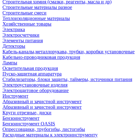
Строительная химия (смазки, реагенты, масла и др)
Строительные материалы разное
Строительные смеси
Теплоизоляционные материалы
Хозяйственные товары
Электрика
Электросчетчики
Элементы питания
Детекторы
Кабель-каналы,металлорукава, трубки, коробки установочные
Кабельно-проводниковая продукция
Лампы
Осветительная продукция
Пуско-защитная аппаратура
Стабилизаторы, блоки защиты, таймеры, источники питания
Электроустановочные изделия
Электрощитовое оборудование
Инструмент
Абразивный и зачистной инструмент
Абразивный и зачистной инструмент
Круги отрезные, диски
Бензоинструмент
Бензоинструмент OASIS
Опрессовщики, трубогибы, листогибы
Расходные материалы к электроинструменту