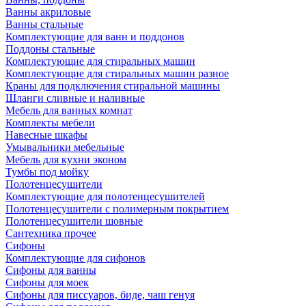
Ванны акриловые
Ванны стальные
Комплектующие для ванн и поддонов
Поддоны стальные
Комплектующие для стиральных машин
Комплектующие для стиральных машин разное
Краны для подключения стиральной машины
Шланги сливные и наливные
Мебель для ванных комнат
Комплекты мебели
Навесные шкафы
Умывальники мебельные
Мебель для кухни эконом
Тумбы под мойку
Полотенцесушители
Комплектующие для полотенцесушителей
Полотенцесушители с полимерным покрытием
Полотенцесушители шовные
Сантехника прочее
Сифоны
Комплектующие для сифонов
Сифоны для ванны
Сифоны для моек
Сифоны для писсуаров, биде, чаш генуя