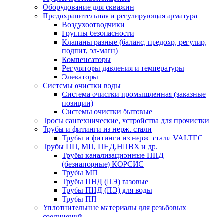
Оборудование для скважин
Предохранительная и регулирующая арматура
Воздухоотводчики
Группы безопасности
Клапаны разные (баланс, предохр, регулир,
подпит, эл-магн)
Компенсаторы
Регуляторы давления и температуры
Элеваторы
Системы очистки воды
Система очистки промышленная (заказные
позиции)
Системы очистки бытовые
Тросы сантехнические, устройства для прочистки
Трубы и фитинги из нерж. стали
Трубы и фитинги из нерж. стали VALTEC
Трубы ПП, МП, ПНД,НПВХ и др.
Трубы канализационные ПНД
(безнапорные) КОРСИС
Трубы МП
Трубы ПНД (ПЭ) газовые
Трубы ПНД (ПЭ) для воды
Трубы ПП
Уплотнительные материалы для резьбовых
соединений