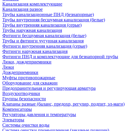
Канализация комплектующие
Канализация разное
Трубы канализационные ПНД (безнапорные)
Трубы внутренняя бесшумная канализация (белые)
Трубы внутренняя канализация (серые)
Трубы наружная канализация
Фитинги бесшумная канализация (белые)
Трубы и фитинги чугунная канализация
Фитинги внутренняя канализация (серые)
Фитинги наружная канализация
Фитинги ПНД и комплектующие для безнапорной трубы
Люки, дождеприемники
Люки
Дождеприемники
Муфты противопожарные
Оборудование для скважин
Предохранительная и регулирующая арматура
Воздухоотводчики
Группы безопасности
Клапаны разные (баланс, предохр, регулир, подпит, эл-магн)
Компенсаторы
Регуляторы давления и температуры
Элеваторы
Системы очистки воды
Система очистки промышленная (заказные позиции)