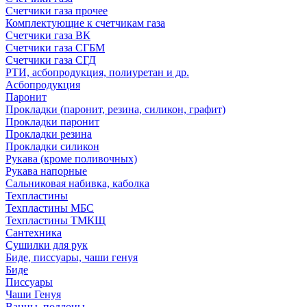
Счетчики газа прочее
Комплектующие к счетчикам газа
Счетчики газа ВК
Счетчики газа СГБМ
Счетчики газа СГД
РТИ, асбопродукция, полиуретан и др.
Асбопродукция
Паронит
Прокладки (паронит, резина, силикон, графит)
Прокладки паронит
Прокладки резина
Прокладки силикон
Рукава (кроме поливочных)
Рукава напорные
Сальниковая набивка, каболка
Техпластины
Техпластины МБС
Техпластины ТМКЩ
Сантехника
Сушилки для рук
Биде, писсуары, чаши генуя
Биде
Писсуары
Чаши Генуя
Ванны, поддоны