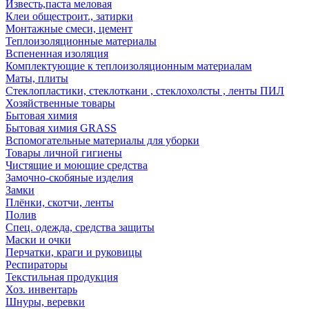
Известь,паста меловая
Клеи общестроит., затирки
Монтажные смеси, цемент
Теплоизоляционные материалы
Вспененная изоляция
Комплектующие к теплоизоляционным материалам
Маты, плиты
Стеклопластики, стеклоткани , стеклохолсты , ленты ПИЛ
Хозяйственные товары
Бытовая химия
Бытовая химия GRASS
Вспомогательные материалы для уборки
Товары личной гигиены
Чистящие и моющие средства
Замочно-скобяные изделия
Замки
Плёнки, скотчи, ленты
Полив
Спец. одежда, средства защиты
Маски и очки
Перчатки, краги и руковицы
Респираторы
Текстильная продукция
Хоз. инвентарь
Шнуры, веревки