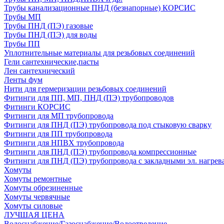
Трубы канализационные ПНД (безнапорные) КОРСИС
Трубы МП
Трубы ПНД (ПЭ) газовые
Трубы ПНД (ПЭ) для воды
Трубы ПП
Уплотнительные материалы для резьбовых соединений
Гели сантехнические,пасты
Лен сантехнический
Ленты фум
Нити для гермеризации резьбовых соединений
Фитинги для ПП, МП, ПНД (ПЭ) трубопроводов
Фитинги КОРСИС
Фитинги для МП трубопровода
Фитинги для ПНД (ПЭ) трубопровода под стыковую сварку
Фитинги для ПП трубопровода
Фитинги для НПВХ трубопровода
Фитинги для ПНД (ПЭ) трубопровода компрессионные
Фитинги для ПНД (ПЭ) трубопровода с закладными эл. нагрев
Хомуты
Хомуты ремонтные
Хомуты обрезиненные
Хомуты червячные
Хомуты силовые
ЛУЧШАЯ ЦЕНА
Водоснабжение/Газоснабжение/Водоотведение