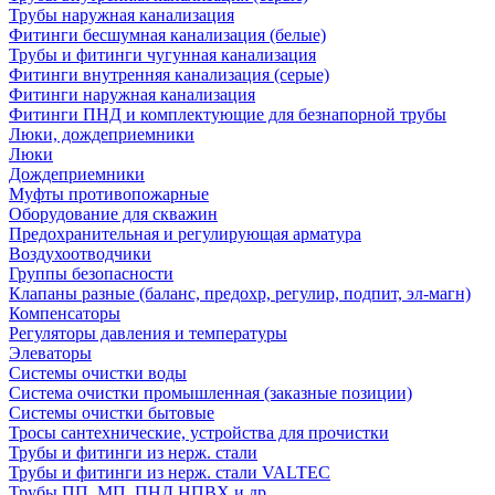
Трубы наружная канализация
Фитинги бесшумная канализация (белые)
Трубы и фитинги чугунная канализация
Фитинги внутренняя канализация (серые)
Фитинги наружная канализация
Фитинги ПНД и комплектующие для безнапорной трубы
Люки, дождеприемники
Люки
Дождеприемники
Муфты противопожарные
Оборудование для скважин
Предохранительная и регулирующая арматура
Воздухоотводчики
Группы безопасности
Клапаны разные (баланс, предохр, регулир, подпит, эл-магн)
Компенсаторы
Регуляторы давления и температуры
Элеваторы
Системы очистки воды
Система очистки промышленная (заказные позиции)
Системы очистки бытовые
Тросы сантехнические, устройства для прочистки
Трубы и фитинги из нерж. стали
Трубы и фитинги из нерж. стали VALTEC
Трубы ПП, МП, ПНД,НПВХ и др.