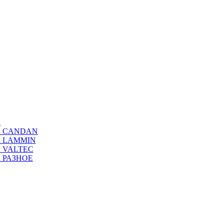
а
ода CANDAN
да LAMMIN
да VALTEC
да РАЗНОЕ