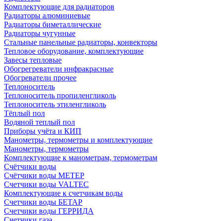
Комплектующие для радиаторов
Радиаторы алюминиевые
Радиаторы биметаллические
Радиаторы чугунные
Стальные панельные радиаторы, конвекторы
Тепловое оборудование, комплектующие
Завесы тепловые
Обогрегреватели инфракрасные
Обогреватели прочее
Теплоноситель
Теплоноситель пропиленгликоль
Теплоноситель этиленгликоль
Тёплый пол
Водяной теплый пол
Приборы учёта и КИП
Манометры, термометры и комплектующие
Манометры, термометры
Комплектующие к манометрам, термометрам
Счётчики воды
Счётчики воды МЕТЕР
Счетчики воды VALTEC
Комплектующие к счетчикам воды
Счетчики воды БЕТАР
Счетчики воды ГЕРРИДА
Счетчики газа