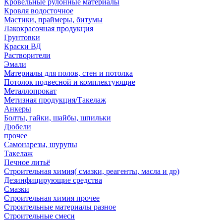
Кровельные рулонные материалы
Кровля водосточное
Мастики, праймеры, битумы
Лакокрасочная продукция
Грунтовки
Краски ВД
Растворители
Эмали
Материалы для полов, стен и потолка
Потолок подвесной и комплектующие
Металлопрокат
Метизная продукция/Такелаж
Анкеры
Болты, гайки, шайбы, шпильки
Дюбели
прочее
Самонарезы, шурупы
Такелаж
Печное литьё
Строительная химия( смазки, реагенты, масла и др)
Дезинфицирующие средства
Смазки
Строительная химия прочее
Строительные материалы разное
Строительные смеси