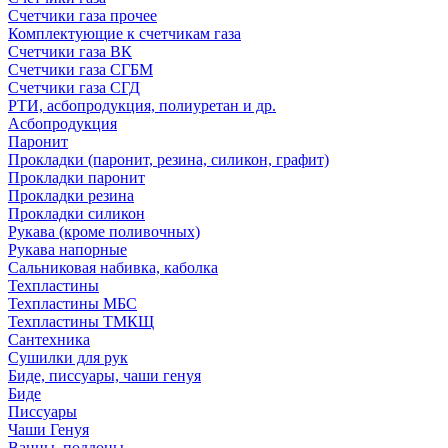
Счетчики газа прочее
Комплектующие к счетчикам газа
Счетчики газа ВК
Счетчики газа СГБМ
Счетчики газа СГД
РТИ, асбопродукция, полиуретан и др.
Асбопродукция
Паронит
Прокладки (паронит, резина, силикон, графит)
Прокладки паронит
Прокладки резина
Прокладки силикон
Рукава (кроме поливочных)
Рукава напорные
Сальниковая набивка, каболка
Техпластины
Техпластины МБС
Техпластины ТМКЩ
Сантехника
Сушилки для рук
Биде, писсуары, чаши генуя
Биде
Писсуары
Чаши Генуя
Ванны, поддоны