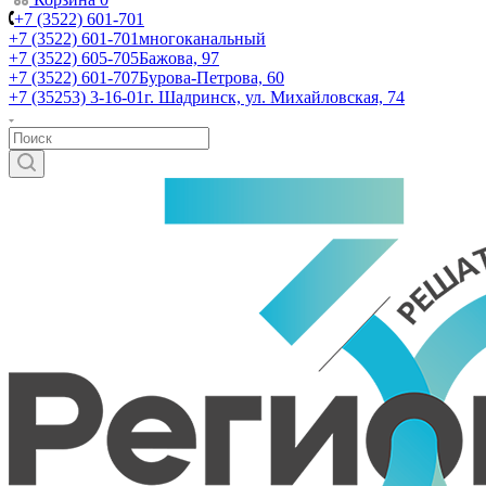
+7 (3522) 601-701
+7 (3522) 601-701
многоканальный
+7 (3522) 605-705
Бажова, 97
+7 (3522) 601-707
Бурова-Петрова, 60
+7 (35253) 3-16-01
г. Шадринск, ул. Михайловская, 74