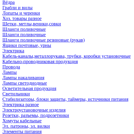
Вёдра
Грабли и вилы
Лопаты и черенки
Хоз. товары разное
Щетки, метлы,веники,совки
Шланги поливочные
Шланги поливочные
Шланги поливочные резиновые (рукав)
Ящики почтовые, урны
Электрика
Кабель-каналы,металлорукава, трубки, коробки установочные
Кабельно-проводниковая продукция
Провода
Лампы
Лампы накаливания
Лампы светодиодные
Осветительная продукция
Светильники
Стабилизаторы, блоки защиты, таймеры, источники питания
Электрика разное
Электроустановочные изделия
Розетки, разъемы, подрозетники
Хомуты кабельные
Эл. патроны, эл. вилки
Элементы питания