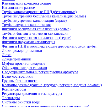
Канализация комплектующие
Канализация разное
Трубы канализационные ПНД (безнапорные)
Трубы внутренняя бесшумная канализация (белые)
Трубы внутренняя канализация (серые)
Трубы наружная канализация
Фитинги бесшумная канализация (белые)
Трубы и фитинги чугунная канализация
Фитинги внутренняя канализация (серые)
Фитинги наружная канализация
Фитинги ПНД и комплектующие для безнапорной трубы
Люки, дождеприемники
Люки
Дождеприемники
Муфты противопожарные
Оборудование для скважин
Предохранительная и регулирующая арматура
Воздухоотводчики
Группы безопасности
Клапаны разные (баланс, предохр, регулир, подпит, эл-магн)
Компенсаторы
Регуляторы давления и температуры
Элеваторы
Системы очистки воды
Система очистки промышленная (заказные позиции)