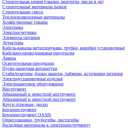
Строительная химия (смазки, реагенты, масла и др)
Строительные материалы разное
Строительные смеси
Теплоизоляционные материалы
Хозяйственные товары
Электрика
Электросчетчики
Элементы питания
Детекторы
Кабель-каналы,металлорукава, трубки, коробки установочные
Кабельно-проводниковая продукция
Лампы
Осветительная продукция
Пуско-защитная аппаратура
Стабилизаторы, блоки защиты, таймеры, источники питания
Электроустановочные изделия
Электрощитовое оборудование
Инструмент
Абразивный и зачистной инструмент
Абразивный и зачистной инструмент
Круги отрезные, диски
Бензоинструмент
Бензоинструмент OASIS
Опрессовщики, трубогибы, листогибы
Расходные материалы к электроинструменту