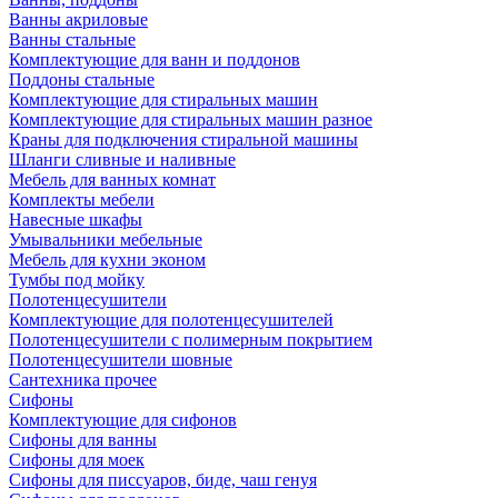
Ванны акриловые
Ванны стальные
Комплектующие для ванн и поддонов
Поддоны стальные
Комплектующие для стиральных машин
Комплектующие для стиральных машин разное
Краны для подключения стиральной машины
Шланги сливные и наливные
Мебель для ванных комнат
Комплекты мебели
Навесные шкафы
Умывальники мебельные
Мебель для кухни эконом
Тумбы под мойку
Полотенцесушители
Комплектующие для полотенцесушителей
Полотенцесушители с полимерным покрытием
Полотенцесушители шовные
Сантехника прочее
Сифоны
Комплектующие для сифонов
Сифоны для ванны
Сифоны для моек
Сифоны для писсуаров, биде, чаш генуя