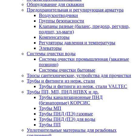
Оборудование для скважин
Предохранительная и регулирующая арматура
Воздухоотводчики
Группы безопасности
Клапаны разные (баланс, предохр, регулир,
подпит, эл-магн)
Компенсаторы
Регуляторы давления и температуры
Элеваторы
Системы очистки воды
Система очистки промышленная (заказные
позиции)
Системы очистки бытовые
Тросы сантехнические, устройства для прочистки
Трубы и фитинги из нерж. стали
Трубы и фитинги из нерж. стали VALTEC
Трубы ПП, МП, ПНД,НПВХ и др.
Трубы канализационные ПНД
(безнапорные) КОРСИС
Трубы МП
Трубы ПНД (ПЭ) газовые
Трубы ПНД (ПЭ) для воды
Трубы ПП
Уплотнительные материалы для резьбовых
соединений