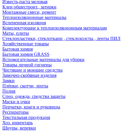
Известь,паста меловая
Клеи общестроит., затирки
Монтажные смеси, цемент
Теплоизоляционные материалы
Вспененная изоляция
Комплектующие к теплоизоляционным материалам
Маты, плиты
Стеклопластики, стеклоткани , стеклохолсты , ленты ПИЛ
Хозяйственные товары
Бытовая химия
Бытовая химия GRASS
Вспомогательные материалы для уборки
Товары личной гигиены
Чистящие и моющие средства
Замочно-скобяные изделия
Замки
Плёнки, скотчи, ленты
Полив
Спец. одежда, средства защиты
Маски и очки
Перчатки, краги и руковицы
Респираторы
Текстильная продукция
Хоз. инвентарь
Шнуры, веревки