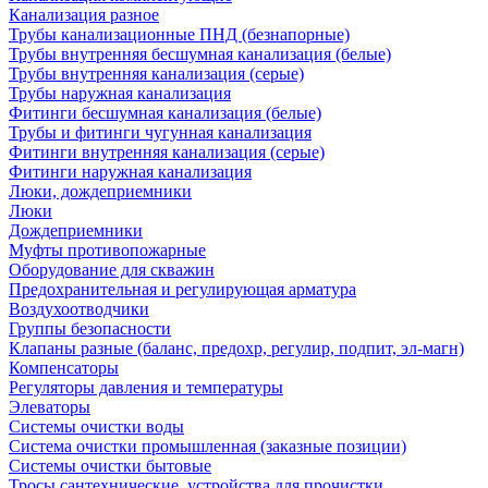
Канализация разное
Трубы канализационные ПНД (безнапорные)
Трубы внутренняя бесшумная канализация (белые)
Трубы внутренняя канализация (серые)
Трубы наружная канализация
Фитинги бесшумная канализация (белые)
Трубы и фитинги чугунная канализация
Фитинги внутренняя канализация (серые)
Фитинги наружная канализация
Люки, дождеприемники
Люки
Дождеприемники
Муфты противопожарные
Оборудование для скважин
Предохранительная и регулирующая арматура
Воздухоотводчики
Группы безопасности
Клапаны разные (баланс, предохр, регулир, подпит, эл-магн)
Компенсаторы
Регуляторы давления и температуры
Элеваторы
Системы очистки воды
Система очистки промышленная (заказные позиции)
Системы очистки бытовые
Тросы сантехнические, устройства для прочистки