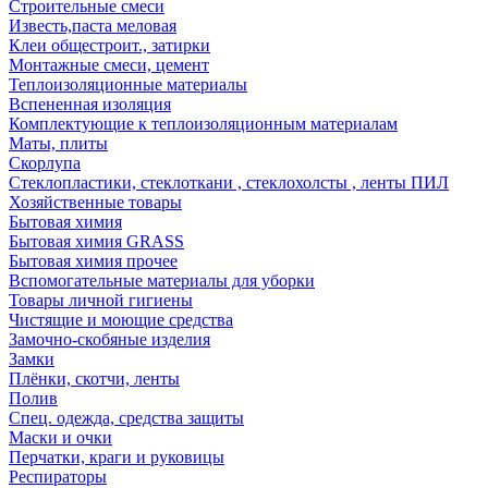
Строительные смеси
Известь,паста меловая
Клеи общестроит., затирки
Монтажные смеси, цемент
Теплоизоляционные материалы
Вспененная изоляция
Комплектующие к теплоизоляционным материалам
Маты, плиты
Скорлупа
Стеклопластики, стеклоткани , стеклохолсты , ленты ПИЛ
Хозяйственные товары
Бытовая химия
Бытовая химия GRASS
Бытовая химия прочее
Вспомогательные материалы для уборки
Товары личной гигиены
Чистящие и моющие средства
Замочно-скобяные изделия
Замки
Плёнки, скотчи, ленты
Полив
Спец. одежда, средства защиты
Маски и очки
Перчатки, краги и руковицы
Респираторы