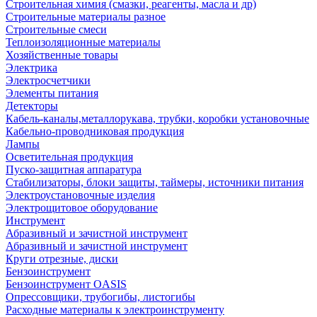
Строительная химия (смазки, реагенты, масла и др)
Строительные материалы разное
Строительные смеси
Теплоизоляционные материалы
Хозяйственные товары
Электрика
Электросчетчики
Элементы питания
Детекторы
Кабель-каналы,металлорукава, трубки, коробки установочные
Кабельно-проводниковая продукция
Лампы
Осветительная продукция
Пуско-защитная аппаратура
Стабилизаторы, блоки защиты, таймеры, источники питания
Электроустановочные изделия
Электрощитовое оборудование
Инструмент
Абразивный и зачистной инструмент
Абразивный и зачистной инструмент
Круги отрезные, диски
Бензоинструмент
Бензоинструмент OASIS
Опрессовщики, трубогибы, листогибы
Расходные материалы к электроинструменту