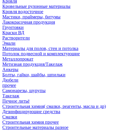
Кровля
Кровельные рулонные материалы
Кровля водосточное
Мастики, праймеры, битумы
Лакокрасочная продукция
Грунтовки
Краски ВД
Растворители
Эмали
Материалы для полов, стен и потолка
Потолок подвесной и комплектующие
Металлопрокат
Метизная продукция/Такелаж
Анкеры
Болты, гайки, шайбы, шпильки
Дюбели
прочее
Самонарезы, шурупы
Такелаж
Печное литьё
Строительная химия( смазки, реагенты, масла и др)
Дезинфицирующие средства
Смазки
Строительная химия прочее
Строительные материалы разное