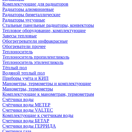
Комплектующие для радиаторов
Радиаторы алюминиевые
Радиаторы биметаллические
Радиаторы чугунные
Стальные панельные радиаторы, конвекторы
Тепловое оборудование, комплектующие
Завесы тепловые
Обогрегреватели инфракрасные
Обогреватели прочее
Теплоноситель
Теплоноситель пропиленгликоль
Теплоноситель этиленгликоль
Тёплый пол
Водяной теплый пол
Приборы учёта и КИП
Манометры, термометры и комплектующие
Манометры, термометры
Комплектующие к манометрам, термометрам
Счётчики воды
Счётчики воды МЕТЕР
Счетчики воды VALTEC
Комплектующие к счетчикам воды
Счетчики воды БЕТАР
Счетчики воды ГЕРРИДА
Счетчики газа