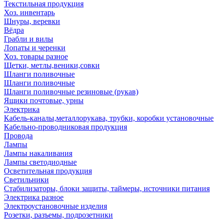
Текстильная продукция
Хоз. инвентарь
Шнуры, веревки
Вёдра
Грабли и вилы
Лопаты и черенки
Хоз. товары разное
Щетки, метлы,веники,совки
Шланги поливочные
Шланги поливочные
Шланги поливочные резиновые (рукав)
Ящики почтовые, урны
Электрика
Кабель-каналы,металлорукава, трубки, коробки установочные
Кабельно-проводниковая продукция
Провода
Лампы
Лампы накаливания
Лампы светодиодные
Осветительная продукция
Светильники
Стабилизаторы, блоки защиты, таймеры, источники питания
Электрика разное
Электроустановочные изделия
Розетки, разъемы, подрозетники