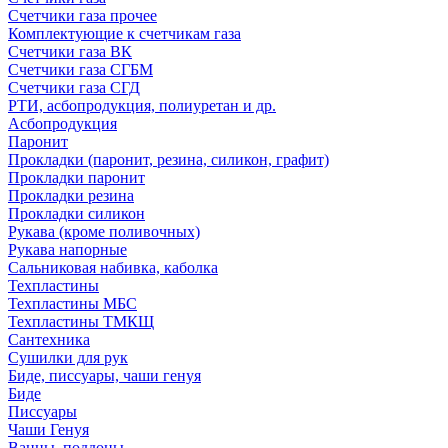
Счетчики газа прочее
Комплектующие к счетчикам газа
Счетчики газа ВК
Счетчики газа СГБМ
Счетчики газа СГД
РТИ, асбопродукция, полиуретан и др.
Асбопродукция
Паронит
Прокладки (паронит, резина, силикон, графит)
Прокладки паронит
Прокладки резина
Прокладки силикон
Рукава (кроме поливочных)
Рукава напорные
Сальниковая набивка, каболка
Техпластины
Техпластины МБС
Техпластины ТМКЩ
Сантехника
Сушилки для рук
Биде, писсуары, чаши генуя
Биде
Писсуары
Чаши Генуя
Ванны, поддоны