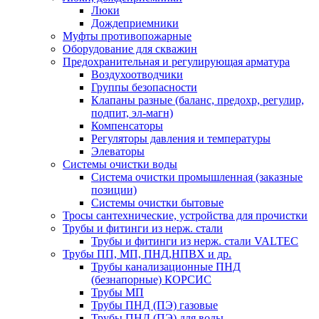
Люки
Дождеприемники
Муфты противопожарные
Оборудование для скважин
Предохранительная и регулирующая арматура
Воздухоотводчики
Группы безопасности
Клапаны разные (баланс, предохр, регулир,
подпит, эл-магн)
Компенсаторы
Регуляторы давления и температуры
Элеваторы
Системы очистки воды
Система очистки промышленная (заказные
позиции)
Системы очистки бытовые
Тросы сантехнические, устройства для прочистки
Трубы и фитинги из нерж. стали
Трубы и фитинги из нерж. стали VALTEC
Трубы ПП, МП, ПНД,НПВХ и др.
Трубы канализационные ПНД
(безнапорные) КОРСИС
Трубы МП
Трубы ПНД (ПЭ) газовые
Трубы ПНД (ПЭ) для воды