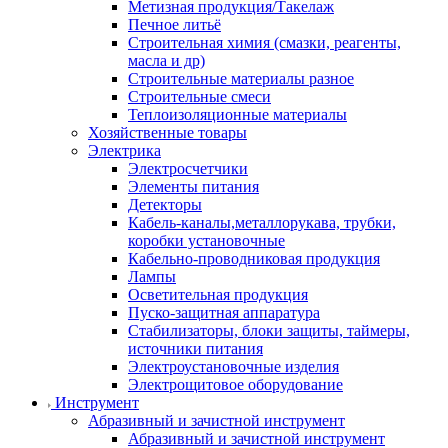
Метизная продукция/Такелаж
Печное литьё
Строительная химия (смазки, реагенты,
масла и др)
Строительные материалы разное
Строительные смеси
Теплоизоляционные материалы
Хозяйственные товары
Электрика
Электросчетчики
Элементы питания
Детекторы
Кабель-каналы,металлорукава, трубки,
коробки установочные
Кабельно-проводниковая продукция
Лампы
Осветительная продукция
Пуско-защитная аппаратура
Стабилизаторы, блоки защиты, таймеры,
источники питания
Электроустановочные изделия
Электрощитовое оборудование
Инструмент
Абразивный и зачистной инструмент
Абразивный и зачистной инструмент