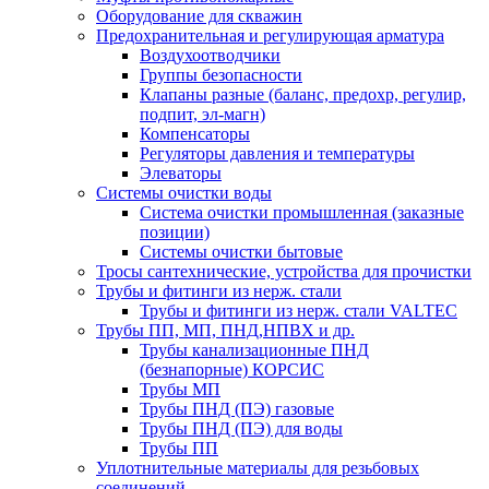
Оборудование для скважин
Предохранительная и регулирующая арматура
Воздухоотводчики
Группы безопасности
Клапаны разные (баланс, предохр, регулир,
подпит, эл-магн)
Компенсаторы
Регуляторы давления и температуры
Элеваторы
Системы очистки воды
Система очистки промышленная (заказные
позиции)
Системы очистки бытовые
Тросы сантехнические, устройства для прочистки
Трубы и фитинги из нерж. стали
Трубы и фитинги из нерж. стали VALTEC
Трубы ПП, МП, ПНД,НПВХ и др.
Трубы канализационные ПНД
(безнапорные) КОРСИС
Трубы МП
Трубы ПНД (ПЭ) газовые
Трубы ПНД (ПЭ) для воды
Трубы ПП
Уплотнительные материалы для резьбовых
соединений