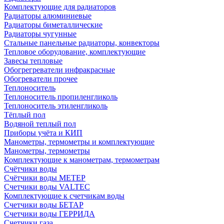
Комплектующие для радиаторов
Радиаторы алюминиевые
Радиаторы биметаллические
Радиаторы чугунные
Стальные панельные радиаторы, конвекторы
Тепловое оборудование, комплектующие
Завесы тепловые
Обогрегреватели инфракрасные
Обогреватели прочее
Теплоноситель
Теплоноситель пропиленгликоль
Теплоноситель этиленгликоль
Тёплый пол
Водяной теплый пол
Приборы учёта и КИП
Манометры, термометры и комплектующие
Манометры, термометры
Комплектующие к манометрам, термометрам
Счётчики воды
Счётчики воды МЕТЕР
Счетчики воды VALTEC
Комплектующие к счетчикам воды
Счетчики воды БЕТАР
Счетчики воды ГЕРРИДА
Счетчики газа