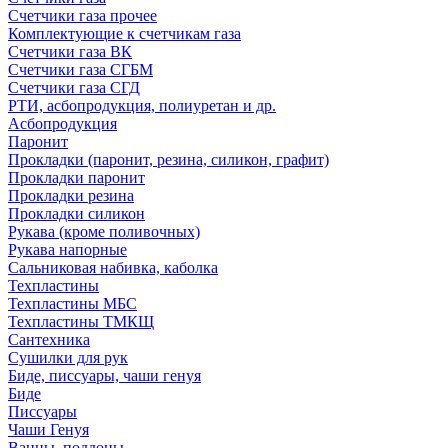
Счетчики газа прочее
Комплектующие к счетчикам газа
Счетчики газа ВК
Счетчики газа СГБМ
Счетчики газа СГД
РТИ, асбопродукция, полиуретан и др.
Асбопродукция
Паронит
Прокладки (паронит, резина, силикон, графит)
Прокладки паронит
Прокладки резина
Прокладки силикон
Рукава (кроме поливочных)
Рукава напорные
Сальниковая набивка, каболка
Техпластины
Техпластины МБС
Техпластины ТМКЩ
Сантехника
Сушилки для рук
Биде, писсуары, чаши генуя
Биде
Писсуары
Чаши Генуя
Ванны, поддоны