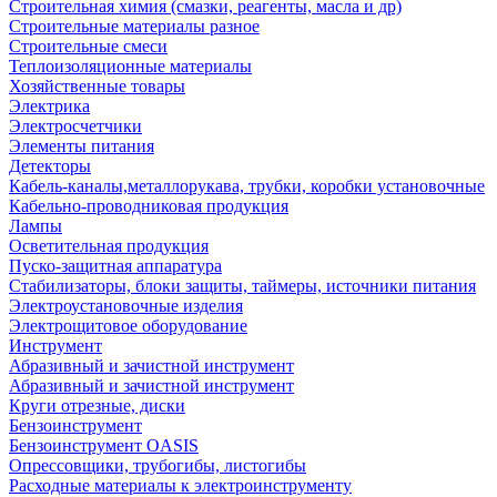
Строительная химия (смазки, реагенты, масла и др)
Строительные материалы разное
Строительные смеси
Теплоизоляционные материалы
Хозяйственные товары
Электрика
Электросчетчики
Элементы питания
Детекторы
Кабель-каналы,металлорукава, трубки, коробки установочные
Кабельно-проводниковая продукция
Лампы
Осветительная продукция
Пуско-защитная аппаратура
Стабилизаторы, блоки защиты, таймеры, источники питания
Электроустановочные изделия
Электрощитовое оборудование
Инструмент
Абразивный и зачистной инструмент
Абразивный и зачистной инструмент
Круги отрезные, диски
Бензоинструмент
Бензоинструмент OASIS
Опрессовщики, трубогибы, листогибы
Расходные материалы к электроинструменту