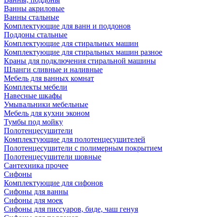
Ванны акриловые
Ванны стальные
Комплектующие для ванн и поддонов
Поддоны стальные
Комплектующие для стиральных машин
Комплектующие для стиральных машин разное
Краны для подключения стиральной машины
Шланги сливные и наливные
Мебель для ванных комнат
Комплекты мебели
Навесные шкафы
Умывальники мебельные
Мебель для кухни эконом
Тумбы под мойку
Полотенцесушители
Комплектующие для полотенцесушителей
Полотенцесушители с полимерным покрытием
Полотенцесушители шовные
Сантехника прочее
Сифоны
Комплектующие для сифонов
Сифоны для ванны
Сифоны для моек
Сифоны для писсуаров, биде, чаш генуя