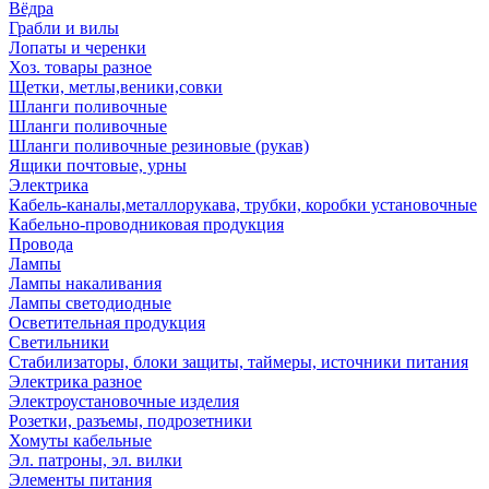
Вёдра
Грабли и вилы
Лопаты и черенки
Хоз. товары разное
Щетки, метлы,веники,совки
Шланги поливочные
Шланги поливочные
Шланги поливочные резиновые (рукав)
Ящики почтовые, урны
Электрика
Кабель-каналы,металлорукава, трубки, коробки установочные
Кабельно-проводниковая продукция
Провода
Лампы
Лампы накаливания
Лампы светодиодные
Осветительная продукция
Светильники
Стабилизаторы, блоки защиты, таймеры, источники питания
Электрика разное
Электроустановочные изделия
Розетки, разъемы, подрозетники
Хомуты кабельные
Эл. патроны, эл. вилки
Элементы питания