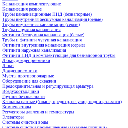
Канализация комплектующие
Канализация разное
Трубы канализационные ПНД (безнапорные)
Трубы внутренняя бесшумная канализация (белые)
Трубы внутренняя канализация (серые)
Трубы наружная канализация
Фитинги бесшумная канализация (белые)
Трубы и фитинги чугунная канализация
Фитинги внутренняя канализация (серые)
Фитинги наружная канализация
Фитинги ПНД и комплектующие для безнапорной трубы
Люки, дождеприемники
Люки
Дождеприемники
Муфты противопожарные
Оборудование для скважин
Предохранительная и регулирующая арматура
Воздухоотводчики
Группы безопасности
Клапаны разные (баланс, предохр, регулир, подпит, эл-магн)
Компенсаторы
Регуляторы давления и температуры
Элеваторы
Системы очистки воды
Система очистки промышленная (заказные позиции)