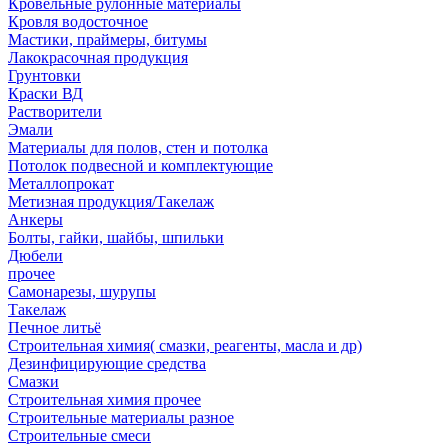
Кровельные рулонные материалы
Кровля водосточное
Мастики, праймеры, битумы
Лакокрасочная продукция
Грунтовки
Краски ВД
Растворители
Эмали
Материалы для полов, стен и потолка
Потолок подвесной и комплектующие
Металлопрокат
Метизная продукция/Такелаж
Анкеры
Болты, гайки, шайбы, шпильки
Дюбели
прочее
Самонарезы, шурупы
Такелаж
Печное литьё
Строительная химия( смазки, реагенты, масла и др)
Дезинфицирующие средства
Смазки
Строительная химия прочее
Строительные материалы разное
Строительные смеси