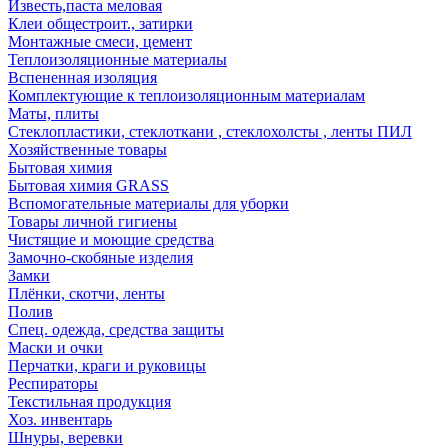
Известь,паста меловая
Клеи общестроит., затирки
Монтажные смеси, цемент
Теплоизоляционные материалы
Вспененная изоляция
Комплектующие к теплоизоляционным материалам
Маты, плиты
Стеклопластики, стеклоткани , стеклохолсты , ленты ПИЛ
Хозяйственные товары
Бытовая химия
Бытовая химия GRASS
Вспомогательные материалы для уборки
Товары личной гигиены
Чистящие и моющие средства
Замочно-скобяные изделия
Замки
Плёнки, скотчи, ленты
Полив
Спец. одежда, средства защиты
Маски и очки
Перчатки, краги и руковицы
Респираторы
Текстильная продукция
Хоз. инвентарь
Шнуры, веревки