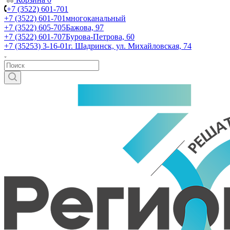
+7 (3522) 601-701
+7 (3522) 601-701
многоканальный
+7 (3522) 605-705
Бажова, 97
+7 (3522) 601-707
Бурова-Петрова, 60
+7 (35253) 3-16-01
г. Шадринск, ул. Михайловская, 74