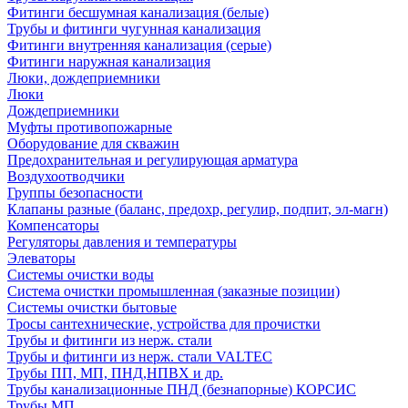
Фитинги бесшумная канализация (белые)
Трубы и фитинги чугунная канализация
Фитинги внутренняя канализация (серые)
Фитинги наружная канализация
Люки, дождеприемники
Люки
Дождеприемники
Муфты противопожарные
Оборудование для скважин
Предохранительная и регулирующая арматура
Воздухоотводчики
Группы безопасности
Клапаны разные (баланс, предохр, регулир, подпит, эл-магн)
Компенсаторы
Регуляторы давления и температуры
Элеваторы
Системы очистки воды
Система очистки промышленная (заказные позиции)
Системы очистки бытовые
Тросы сантехнические, устройства для прочистки
Трубы и фитинги из нерж. стали
Трубы и фитинги из нерж. стали VALTEC
Трубы ПП, МП, ПНД,НПВХ и др.
Трубы канализационные ПНД (безнапорные) КОРСИС
Трубы МП