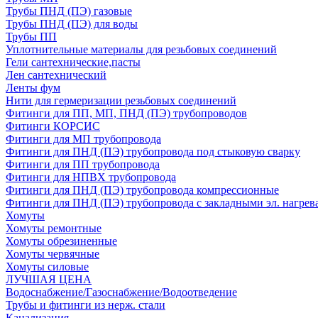
Трубы ПНД (ПЭ) газовые
Трубы ПНД (ПЭ) для воды
Трубы ПП
Уплотнительные материалы для резьбовых соединений
Гели сантехнические,пасты
Лен сантехнический
Ленты фум
Нити для гермеризации резьбовых соединений
Фитинги для ПП, МП, ПНД (ПЭ) трубопроводов
Фитинги КОРСИС
Фитинги для МП трубопровода
Фитинги для ПНД (ПЭ) трубопровода под стыковую сварку
Фитинги для ПП трубопровода
Фитинги для НПВХ трубопровода
Фитинги для ПНД (ПЭ) трубопровода компрессионные
Фитинги для ПНД (ПЭ) трубопровода с закладными эл. нагрев
Хомуты
Хомуты ремонтные
Хомуты обрезиненные
Хомуты червячные
Хомуты силовые
ЛУЧШАЯ ЦЕНА
Водоснабжение/Газоснабжение/Водоотведение
Трубы и фитинги из нерж. стали
Канализация