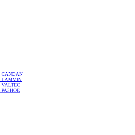
а
ода CANDAN
да LAMMIN
да VALTEC
да РАЗНОЕ