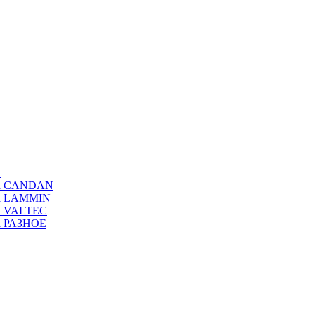
а
ода CANDAN
да LAMMIN
да VALTEC
да РАЗНОЕ