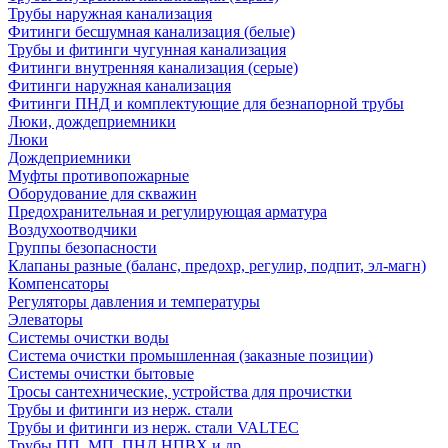
Трубы наружная канализация
Фитинги бесшумная канализация (белые)
Трубы и фитинги чугунная канализация
Фитинги внутренняя канализация (серые)
Фитинги наружная канализация
Фитинги ПНД и комплектующие для безнапорной трубы
Люки, дождеприемники
Люки
Дождеприемники
Муфты противопожарные
Оборудование для скважин
Предохранительная и регулирующая арматура
Воздухоотводчики
Группы безопасности
Клапаны разные (баланс, предохр, регулир, подпит, эл-магн)
Компенсаторы
Регуляторы давления и температуры
Элеваторы
Системы очистки воды
Система очистки промышленная (заказные позиции)
Системы очистки бытовые
Тросы сантехнические, устройства для прочистки
Трубы и фитинги из нерж. стали
Трубы и фитинги из нерж. стали VALTEC
Трубы ПП, МП, ПНД,НПВХ и др.