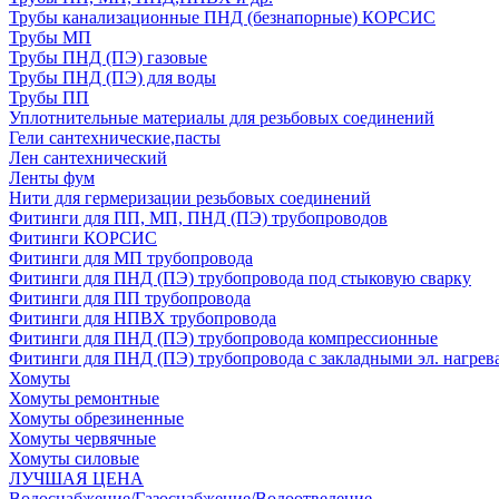
Трубы канализационные ПНД (безнапорные) КОРСИС
Трубы МП
Трубы ПНД (ПЭ) газовые
Трубы ПНД (ПЭ) для воды
Трубы ПП
Уплотнительные материалы для резьбовых соединений
Гели сантехнические,пасты
Лен сантехнический
Ленты фум
Нити для гермеризации резьбовых соединений
Фитинги для ПП, МП, ПНД (ПЭ) трубопроводов
Фитинги КОРСИС
Фитинги для МП трубопровода
Фитинги для ПНД (ПЭ) трубопровода под стыковую сварку
Фитинги для ПП трубопровода
Фитинги для НПВХ трубопровода
Фитинги для ПНД (ПЭ) трубопровода компрессионные
Фитинги для ПНД (ПЭ) трубопровода с закладными эл. нагрев
Хомуты
Хомуты ремонтные
Хомуты обрезиненные
Хомуты червячные
Хомуты силовые
ЛУЧШАЯ ЦЕНА
Водоснабжение/Газоснабжение/Водоотведение