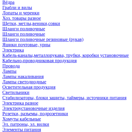
Вёдра
Грабли и вилы
Лопаты и черенки
Хоз. товары разное
Щетки, метлы,веники,совки
Шланги поливочные
Шланги поливочные
Шланги поливочные резиновые (рукав)
Ящики почтовые, урны
Электрика
Кабель-каналы,металлорукава, трубки, коробки установочные
Кабельно-проводниковая продукция
Провода
Лампы
Лампы накаливания
Лампы светодиодные
Осветительная продукция
Светильники
Стабилизаторы, блоки защиты, таймеры, источники питания
Электрика разное
Электроустановочные изделия
Розетки, разъемы, подрозетники
Хомуты кабельные
Эл. патроны, эл. вилки
Элементы питания