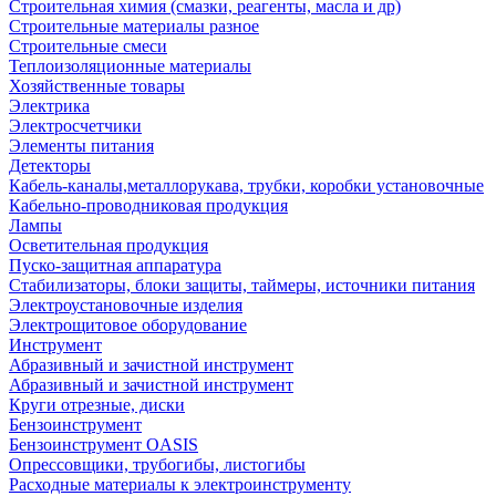
Строительная химия (смазки, реагенты, масла и др)
Строительные материалы разное
Строительные смеси
Теплоизоляционные материалы
Хозяйственные товары
Электрика
Электросчетчики
Элементы питания
Детекторы
Кабель-каналы,металлорукава, трубки, коробки установочные
Кабельно-проводниковая продукция
Лампы
Осветительная продукция
Пуско-защитная аппаратура
Стабилизаторы, блоки защиты, таймеры, источники питания
Электроустановочные изделия
Электрощитовое оборудование
Инструмент
Абразивный и зачистной инструмент
Абразивный и зачистной инструмент
Круги отрезные, диски
Бензоинструмент
Бензоинструмент OASIS
Опрессовщики, трубогибы, листогибы
Расходные материалы к электроинструменту