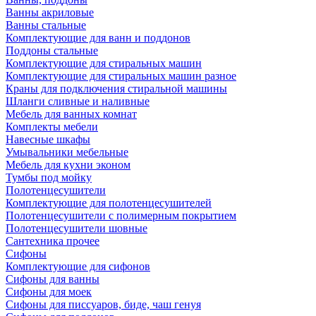
Ванны акриловые
Ванны стальные
Комплектующие для ванн и поддонов
Поддоны стальные
Комплектующие для стиральных машин
Комплектующие для стиральных машин разное
Краны для подключения стиральной машины
Шланги сливные и наливные
Мебель для ванных комнат
Комплекты мебели
Навесные шкафы
Умывальники мебельные
Мебель для кухни эконом
Тумбы под мойку
Полотенцесушители
Комплектующие для полотенцесушителей
Полотенцесушители с полимерным покрытием
Полотенцесушители шовные
Сантехника прочее
Сифоны
Комплектующие для сифонов
Сифоны для ванны
Сифоны для моек
Сифоны для писсуаров, биде, чаш генуя