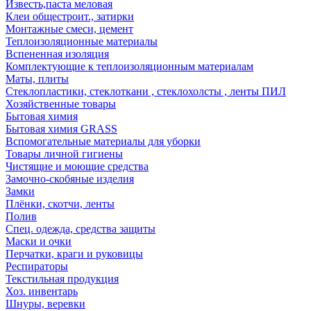
Известь,паста меловая
Клеи общестроит., затирки
Монтажные смеси, цемент
Теплоизоляционные материалы
Вспененная изоляция
Комплектующие к теплоизоляционным материалам
Маты, плиты
Стеклопластики, стеклоткани , стеклохолсты , ленты ПИЛ
Хозяйственные товары
Бытовая химия
Бытовая химия GRASS
Вспомогательные материалы для уборки
Товары личной гигиены
Чистящие и моющие средства
Замочно-скобяные изделия
Замки
Плёнки, скотчи, ленты
Полив
Спец. одежда, средства защиты
Маски и очки
Перчатки, краги и руковицы
Респираторы
Текстильная продукция
Хоз. инвентарь
Шнуры, веревки