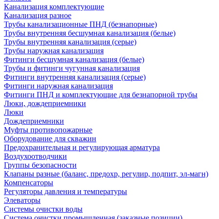
Канализация комплектующие
Канализация разное
Трубы канализационные ПНД (безнапорные)
Трубы внутренняя бесшумная канализация (белые)
Трубы внутренняя канализация (серые)
Трубы наружная канализация
Фитинги бесшумная канализация (белые)
Трубы и фитинги чугунная канализация
Фитинги внутренняя канализация (серые)
Фитинги наружная канализация
Фитинги ПНД и комплектующие для безнапорной трубы
Люки, дождеприемники
Люки
Дождеприемники
Муфты противопожарные
Оборудование для скважин
Предохранительная и регулирующая арматура
Воздухоотводчики
Группы безопасности
Клапаны разные (баланс, предохр, регулир, подпит, эл-магн)
Компенсаторы
Регуляторы давления и температуры
Элеваторы
Системы очистки воды
Система очистки промышленная (заказные позиции)