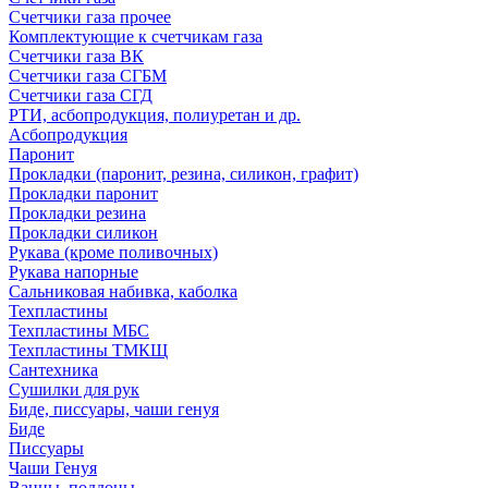
Счетчики газа прочее
Комплектующие к счетчикам газа
Счетчики газа ВК
Счетчики газа СГБМ
Счетчики газа СГД
РТИ, асбопродукция, полиуретан и др.
Асбопродукция
Паронит
Прокладки (паронит, резина, силикон, графит)
Прокладки паронит
Прокладки резина
Прокладки силикон
Рукава (кроме поливочных)
Рукава напорные
Сальниковая набивка, каболка
Техпластины
Техпластины МБС
Техпластины ТМКЩ
Сантехника
Сушилки для рук
Биде, писсуары, чаши генуя
Биде
Писсуары
Чаши Генуя
Ванны, поддоны