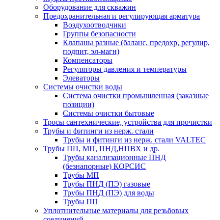
Оборудование для скважин
Предохранительная и регулирующая арматура
Воздухоотводчики
Группы безопасности
Клапаны разные (баланс, предохр, регулир,
подпит, эл-магн)
Компенсаторы
Регуляторы давления и температуры
Элеваторы
Системы очистки воды
Система очистки промышленная (заказные
позиции)
Системы очистки бытовые
Тросы сантехнические, устройства для прочистки
Трубы и фитинги из нерж. стали
Трубы и фитинги из нерж. стали VALTEC
Трубы ПП, МП, ПНД,НПВХ и др.
Трубы канализационные ПНД
(безнапорные) КОРСИС
Трубы МП
Трубы ПНД (ПЭ) газовые
Трубы ПНД (ПЭ) для воды
Трубы ПП
Уплотнительные материалы для резьбовых
соединений