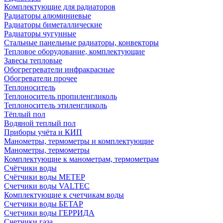
Комплектующие для радиаторов
Радиаторы алюминиевые
Радиаторы биметаллические
Радиаторы чугунные
Стальные панельные радиаторы, конвекторы
Тепловое оборудование, комплектующие
Завесы тепловые
Обогрегреватели инфракрасные
Обогреватели прочее
Теплоноситель
Теплоноситель пропиленгликоль
Теплоноситель этиленгликоль
Тёплый пол
Водяной теплый пол
Приборы учёта и КИП
Манометры, термометры и комплектующие
Манометры, термометры
Комплектующие к манометрам, термометрам
Счётчики воды
Счётчики воды МЕТЕР
Счетчики воды VALTEC
Комплектующие к счетчикам воды
Счетчики воды БЕТАР
Счетчики воды ГЕРРИДА
Счетчики газа