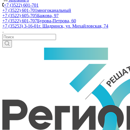
+7 (3522) 601-701
+7 (3522) 601-701
многоканальный
+7 (3522) 605-705
Бажова, 97
+7 (3522) 601-707
Бурова-Петрова, 60
+7 (35253) 3-16-01
г. Шадринск, ул. Михайловская, 74