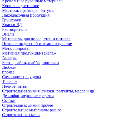
Кровельные рулонные материалы
Кровля водосточное
Мастики, праймеры, битумы
Лакокрасочная продукция
Грунтовки
Краски ВД
Растворители
Эмали
Материалы для полов, стен и потолка
Потолок подвесной и комплектующие
Металлопрокат
Метизная продукция/Такелаж
Анкеры
Болты, гайки, шайбы, шпильки
Дюбели
прочее
Самонарезы, шурупы
Такелаж
Печное литьё
Строительная химия( смазки, реагенты, масла и др)
Дезинфицирующие средства
Смазки
Строительная химия прочее
Строительные материалы разное
Строительные смеси