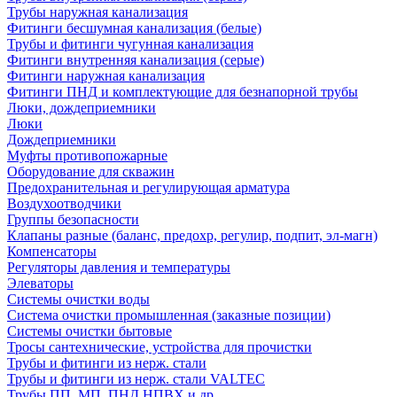
Трубы наружная канализация
Фитинги бесшумная канализация (белые)
Трубы и фитинги чугунная канализация
Фитинги внутренняя канализация (серые)
Фитинги наружная канализация
Фитинги ПНД и комплектующие для безнапорной трубы
Люки, дождеприемники
Люки
Дождеприемники
Муфты противопожарные
Оборудование для скважин
Предохранительная и регулирующая арматура
Воздухоотводчики
Группы безопасности
Клапаны разные (баланс, предохр, регулир, подпит, эл-магн)
Компенсаторы
Регуляторы давления и температуры
Элеваторы
Системы очистки воды
Система очистки промышленная (заказные позиции)
Системы очистки бытовые
Тросы сантехнические, устройства для прочистки
Трубы и фитинги из нерж. стали
Трубы и фитинги из нерж. стали VALTEC
Трубы ПП, МП, ПНД,НПВХ и др.