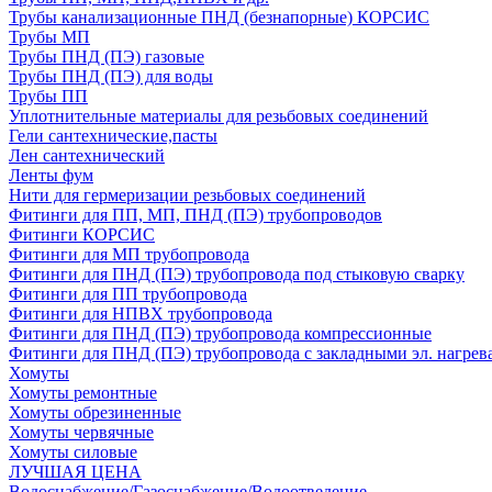
Трубы канализационные ПНД (безнапорные) КОРСИС
Трубы МП
Трубы ПНД (ПЭ) газовые
Трубы ПНД (ПЭ) для воды
Трубы ПП
Уплотнительные материалы для резьбовых соединений
Гели сантехнические,пасты
Лен сантехнический
Ленты фум
Нити для гермеризации резьбовых соединений
Фитинги для ПП, МП, ПНД (ПЭ) трубопроводов
Фитинги КОРСИС
Фитинги для МП трубопровода
Фитинги для ПНД (ПЭ) трубопровода под стыковую сварку
Фитинги для ПП трубопровода
Фитинги для НПВХ трубопровода
Фитинги для ПНД (ПЭ) трубопровода компрессионные
Фитинги для ПНД (ПЭ) трубопровода с закладными эл. нагрев
Хомуты
Хомуты ремонтные
Хомуты обрезиненные
Хомуты червячные
Хомуты силовые
ЛУЧШАЯ ЦЕНА
Водоснабжение/Газоснабжение/Водоотведение