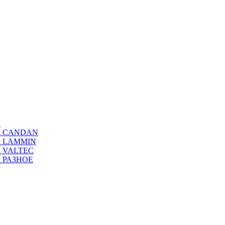
а
ода CANDAN
да LAMMIN
да VALTEC
да РАЗНОЕ