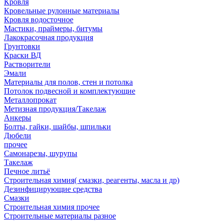
Кровля
Кровельные рулонные материалы
Кровля водосточное
Мастики, праймеры, битумы
Лакокрасочная продукция
Грунтовки
Краски ВД
Растворители
Эмали
Материалы для полов, стен и потолка
Потолок подвесной и комплектующие
Металлопрокат
Метизная продукция/Такелаж
Анкеры
Болты, гайки, шайбы, шпильки
Дюбели
прочее
Самонарезы, шурупы
Такелаж
Печное литьё
Строительная химия( смазки, реагенты, масла и др)
Дезинфицирующие средства
Смазки
Строительная химия прочее
Строительные материалы разное