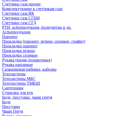
Счетчики газа прочее
Комплектующие к счетчикам газа
Счетчики газа ВК
Счетчики газа СГБМ
Счетчики газа СГД
РТИ, асбопродукция, полиуретан и др.
Асбопродукция
Паронит
Прокладки (паронит, резина, силикон, графит)
Прокладки паронит
Прокладки резина
Прокладки силикон
Рукава (кроме поливочных)
Рукава напорные
Сальниковая набивка, каболка
Техпластины
Техпластины МБС
Техпластины ТМКЩ
Сантехника
Сушилки для рук
Биде, писсуары, чаши генуя
Биде
Писсуары
Чаши Генуя
Ванны, поддоны