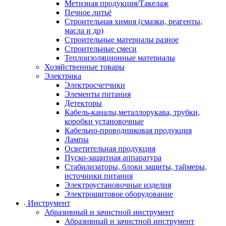
Метизная продукция/Такелаж
Печное литьё
Строительная химия (смазки, реагенты,
масла и др)
Строительные материалы разное
Строительные смеси
Теплоизоляционные материалы
Хозяйственные товары
Электрика
Электросчетчики
Элементы питания
Детекторы
Кабель-каналы,металлорукава, трубки,
коробки установочные
Кабельно-проводниковая продукция
Лампы
Осветительная продукция
Пуско-защитная аппаратура
Стабилизаторы, блоки защиты, таймеры,
источники питания
Электроустановочные изделия
Электрощитовое оборудование
Инструмент
Абразивный и зачистной инструмент
Абразивный и зачистной инструмент