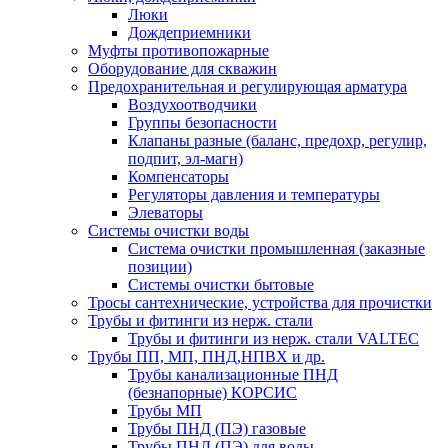
Люки
Дождеприемники
Муфты противопожарные
Оборудование для скважин
Предохранительная и регулирующая арматура
Воздухоотводчики
Группы безопасности
Клапаны разные (баланс, предохр, регулир,
подпит, эл-магн)
Компенсаторы
Регуляторы давления и температуры
Элеваторы
Системы очистки воды
Система очистки промышленная (заказные
позиции)
Системы очистки бытовые
Тросы сантехнические, устройства для прочистки
Трубы и фитинги из нерж. стали
Трубы и фитинги из нерж. стали VALTEC
Трубы ПП, МП, ПНД,НПВХ и др.
Трубы канализационные ПНД
(безнапорные) КОРСИС
Трубы МП
Трубы ПНД (ПЭ) газовые
Трубы ПНД (ПЭ) для воды