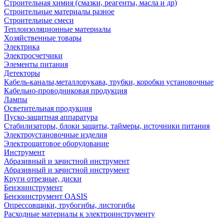
Строительная химия (смазки, реагенты, масла и др)
Строительные материалы разное
Строительные смеси
Теплоизоляционные материалы
Хозяйственные товары
Электрика
Электросчетчики
Элементы питания
Детекторы
Кабель-каналы,металлорукава, трубки, коробки установочные
Кабельно-проводниковая продукция
Лампы
Осветительная продукция
Пуско-защитная аппаратура
Стабилизаторы, блоки защиты, таймеры, источники питания
Электроустановочные изделия
Электрощитовое оборудование
Инструмент
Абразивный и зачистной инструмент
Абразивный и зачистной инструмент
Круги отрезные, диски
Бензоинструмент
Бензоинструмент OASIS
Опрессовщики, трубогибы, листогибы
Расходные материалы к электроинструменту