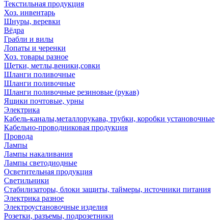
Текстильная продукция
Хоз. инвентарь
Шнуры, веревки
Вёдра
Грабли и вилы
Лопаты и черенки
Хоз. товары разное
Щетки, метлы,веники,совки
Шланги поливочные
Шланги поливочные
Шланги поливочные резиновые (рукав)
Ящики почтовые, урны
Электрика
Кабель-каналы,металлорукава, трубки, коробки установочные
Кабельно-проводниковая продукция
Провода
Лампы
Лампы накаливания
Лампы светодиодные
Осветительная продукция
Светильники
Стабилизаторы, блоки защиты, таймеры, источники питания
Электрика разное
Электроустановочные изделия
Розетки, разъемы, подрозетники