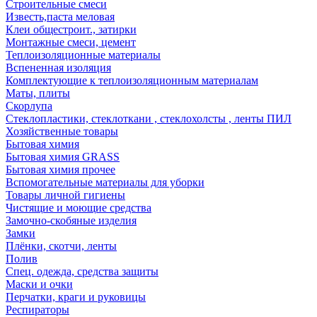
Строительные смеси
Известь,паста меловая
Клеи общестроит., затирки
Монтажные смеси, цемент
Теплоизоляционные материалы
Вспененная изоляция
Комплектующие к теплоизоляционным материалам
Маты, плиты
Скорлупа
Стеклопластики, стеклоткани , стеклохолсты , ленты ПИЛ
Хозяйственные товары
Бытовая химия
Бытовая химия GRASS
Бытовая химия прочее
Вспомогательные материалы для уборки
Товары личной гигиены
Чистящие и моющие средства
Замочно-скобяные изделия
Замки
Плёнки, скотчи, ленты
Полив
Спец. одежда, средства защиты
Маски и очки
Перчатки, краги и руковицы
Респираторы