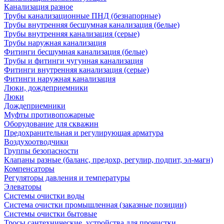
Канализация разное
Трубы канализационные ПНД (безнапорные)
Трубы внутренняя бесшумная канализация (белые)
Трубы внутренняя канализация (серые)
Трубы наружная канализация
Фитинги бесшумная канализация (белые)
Трубы и фитинги чугунная канализация
Фитинги внутренняя канализация (серые)
Фитинги наружная канализация
Люки, дождеприемники
Люки
Дождеприемники
Муфты противопожарные
Оборудование для скважин
Предохранительная и регулирующая арматура
Воздухоотводчики
Группы безопасности
Клапаны разные (баланс, предохр, регулир, подпит, эл-магн)
Компенсаторы
Регуляторы давления и температуры
Элеваторы
Системы очистки воды
Система очистки промышленная (заказные позиции)
Системы очистки бытовые
Тросы сантехнические, устройства для прочистки