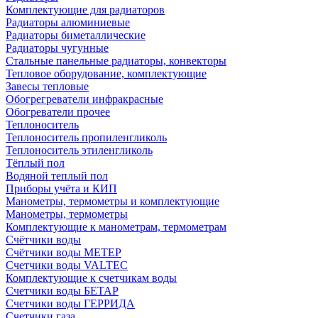
Комплектующие для радиаторов
Радиаторы алюминиевые
Радиаторы биметаллические
Радиаторы чугунные
Стальные панельные радиаторы, конвекторы
Тепловое оборудование, комплектующие
Завесы тепловые
Обогрегреватели инфракрасные
Обогреватели прочее
Теплоноситель
Теплоноситель пропиленгликоль
Теплоноситель этиленгликоль
Тёплый пол
Водяной теплый пол
Приборы учёта и КИП
Манометры, термометры и комплектующие
Манометры, термометры
Комплектующие к манометрам, термометрам
Счётчики воды
Счётчики воды МЕТЕР
Счетчики воды VALTEC
Комплектующие к счетчикам воды
Счетчики воды БЕТАР
Счетчики воды ГЕРРИДА
Счетчики газа