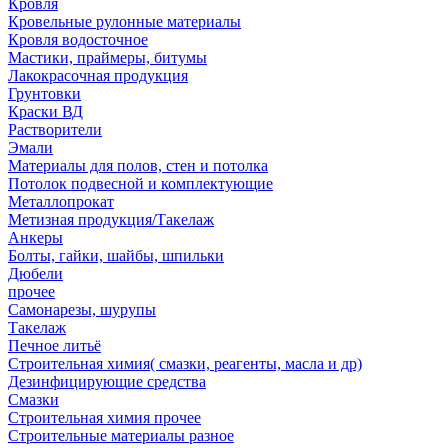
Кровля
Кровельные рулонные материалы
Кровля водосточное
Мастики, праймеры, битумы
Лакокрасочная продукция
Грунтовки
Краски ВД
Растворители
Эмали
Материалы для полов, стен и потолка
Потолок подвесной и комплектующие
Металлопрокат
Метизная продукция/Такелаж
Анкеры
Болты, гайки, шайбы, шпильки
Дюбели
прочее
Самонарезы, шурупы
Такелаж
Печное литьё
Строительная химия( смазки, реагенты, масла и др)
Дезинфицирующие средства
Смазки
Строительная химия прочее
Строительные материалы разное