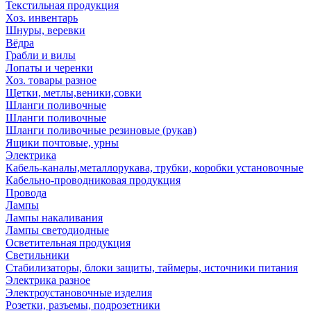
Текстильная продукция
Хоз. инвентарь
Шнуры, веревки
Вёдра
Грабли и вилы
Лопаты и черенки
Хоз. товары разное
Щетки, метлы,веники,совки
Шланги поливочные
Шланги поливочные
Шланги поливочные резиновые (рукав)
Ящики почтовые, урны
Электрика
Кабель-каналы,металлорукава, трубки, коробки установочные
Кабельно-проводниковая продукция
Провода
Лампы
Лампы накаливания
Лампы светодиодные
Осветительная продукция
Светильники
Стабилизаторы, блоки защиты, таймеры, источники питания
Электрика разное
Электроустановочные изделия
Розетки, разъемы, подрозетники