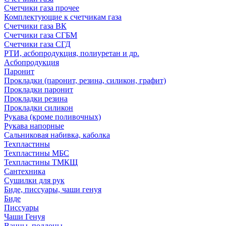
Счетчики газа прочее
Комплектующие к счетчикам газа
Счетчики газа ВК
Счетчики газа СГБМ
Счетчики газа СГД
РТИ, асбопродукция, полиуретан и др.
Асбопродукция
Паронит
Прокладки (паронит, резина, силикон, графит)
Прокладки паронит
Прокладки резина
Прокладки силикон
Рукава (кроме поливочных)
Рукава напорные
Сальниковая набивка, каболка
Техпластины
Техпластины МБС
Техпластины ТМКЩ
Сантехника
Сушилки для рук
Биде, писсуары, чаши генуя
Биде
Писсуары
Чаши Генуя
Ванны, поддоны