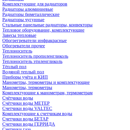
Комплектующие для радиаторов
Радиаторы алюминиевые
Радиаторы биметаллические
Радиаторы чугунные
Стальные панельные радиаторы, конвекторы
Тепловое оборудование, комплектующие
Завесы тепловые
Обогрегреватели инфракрасные
Обогреватели прочее
Теплоноситель
Теплоноситель пропиленгликоль
Теплоноситель этиленгликоль
Тёплый пол
Водяной теплый пол
Приборы учёта и КИП
Манометры, термометры и комплектующие
Манометры, термометры
Комплектующие к манометрам, термометрам
Счётчики воды
Счётчики воды МЕТЕР
Счетчики воды VALTEC
Комплектующие к счетчикам воды
Счетчики воды БЕТАР
Счетчики воды ГЕРРИДА
Счетчики газа