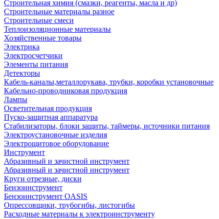
Строительная химия (смазки, реагенты, масла и др)
Строительные материалы разное
Строительные смеси
Теплоизоляционные материалы
Хозяйственные товары
Электрика
Электросчетчики
Элементы питания
Детекторы
Кабель-каналы,металлорукава, трубки, коробки установочные
Кабельно-проводниковая продукция
Лампы
Осветительная продукция
Пуско-защитная аппаратура
Стабилизаторы, блоки защиты, таймеры, источники питания
Электроустановочные изделия
Электрощитовое оборудование
Инструмент
Абразивный и зачистной инструмент
Абразивный и зачистной инструмент
Круги отрезные, диски
Бензоинструмент
Бензоинструмент OASIS
Опрессовщики, трубогибы, листогибы
Расходные материалы к электроинструменту