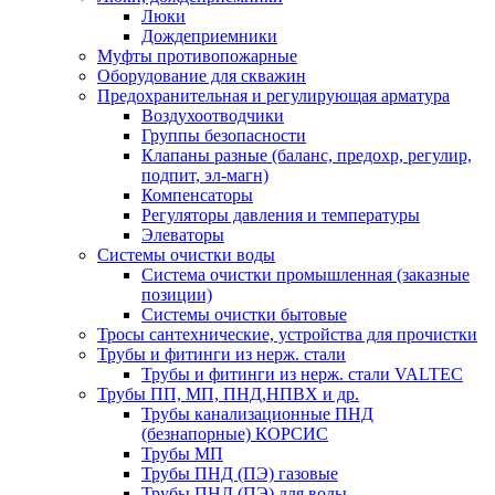
Люки
Дождеприемники
Муфты противопожарные
Оборудование для скважин
Предохранительная и регулирующая арматура
Воздухоотводчики
Группы безопасности
Клапаны разные (баланс, предохр, регулир,
подпит, эл-магн)
Компенсаторы
Регуляторы давления и температуры
Элеваторы
Системы очистки воды
Система очистки промышленная (заказные
позиции)
Системы очистки бытовые
Тросы сантехнические, устройства для прочистки
Трубы и фитинги из нерж. стали
Трубы и фитинги из нерж. стали VALTEC
Трубы ПП, МП, ПНД,НПВХ и др.
Трубы канализационные ПНД
(безнапорные) КОРСИС
Трубы МП
Трубы ПНД (ПЭ) газовые
Трубы ПНД (ПЭ) для воды