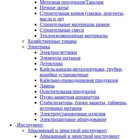
Метизная продукция/Такелаж
Печное литьё
Строительная химия (смазки, реагенты,
масла и др)
Строительные материалы разное
Строительные смеси
Теплоизоляционные материалы
Хозяйственные товары
Электрика
Электросчетчики
Элементы питания
Детекторы
Кабель-каналы,металлорукава, трубки,
коробки установочные
Кабельно-проводниковая продукция
Лампы
Осветительная продукция
Пуско-защитная аппаратура
Стабилизаторы, блоки защиты, таймеры,
источники питания
Электроустановочные изделия
Электрощитовое оборудование
Инструмент
Абразивный и зачистной инструмент
Абразивный и зачистной инструмент