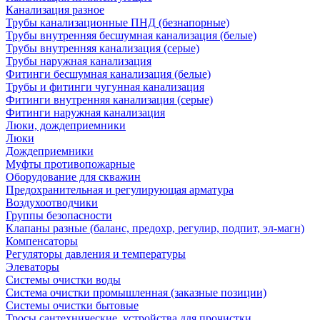
Канализация разное
Трубы канализационные ПНД (безнапорные)
Трубы внутренняя бесшумная канализация (белые)
Трубы внутренняя канализация (серые)
Трубы наружная канализация
Фитинги бесшумная канализация (белые)
Трубы и фитинги чугунная канализация
Фитинги внутренняя канализация (серые)
Фитинги наружная канализация
Люки, дождеприемники
Люки
Дождеприемники
Муфты противопожарные
Оборудование для скважин
Предохранительная и регулирующая арматура
Воздухоотводчики
Группы безопасности
Клапаны разные (баланс, предохр, регулир, подпит, эл-магн)
Компенсаторы
Регуляторы давления и температуры
Элеваторы
Системы очистки воды
Система очистки промышленная (заказные позиции)
Системы очистки бытовые
Тросы сантехнические, устройства для прочистки