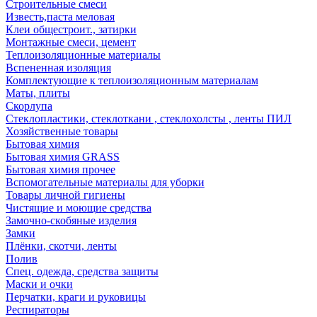
Строительные смеси
Известь,паста меловая
Клеи общестроит., затирки
Монтажные смеси, цемент
Теплоизоляционные материалы
Вспененная изоляция
Комплектующие к теплоизоляционным материалам
Маты, плиты
Скорлупа
Стеклопластики, стеклоткани , стеклохолсты , ленты ПИЛ
Хозяйственные товары
Бытовая химия
Бытовая химия GRASS
Бытовая химия прочее
Вспомогательные материалы для уборки
Товары личной гигиены
Чистящие и моющие средства
Замочно-скобяные изделия
Замки
Плёнки, скотчи, ленты
Полив
Спец. одежда, средства защиты
Маски и очки
Перчатки, краги и руковицы
Респираторы