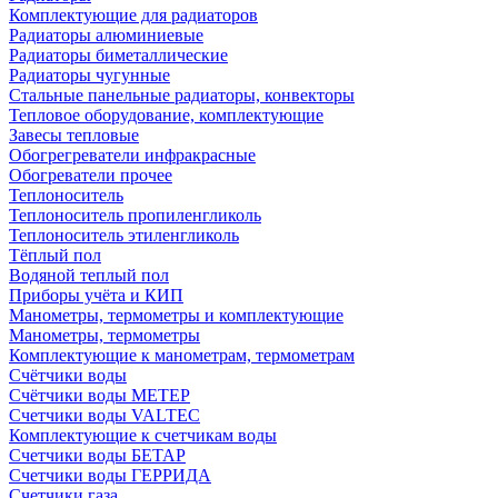
Комплектующие для радиаторов
Радиаторы алюминиевые
Радиаторы биметаллические
Радиаторы чугунные
Стальные панельные радиаторы, конвекторы
Тепловое оборудование, комплектующие
Завесы тепловые
Обогрегреватели инфракрасные
Обогреватели прочее
Теплоноситель
Теплоноситель пропиленгликоль
Теплоноситель этиленгликоль
Тёплый пол
Водяной теплый пол
Приборы учёта и КИП
Манометры, термометры и комплектующие
Манометры, термометры
Комплектующие к манометрам, термометрам
Счётчики воды
Счётчики воды МЕТЕР
Счетчики воды VALTEC
Комплектующие к счетчикам воды
Счетчики воды БЕТАР
Счетчики воды ГЕРРИДА
Счетчики газа