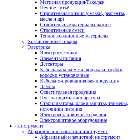
Метизная продукция/Такелаж
Печное литьё
Строительная химия (смазки, реагенты,
масла и др)
Строительные материалы разное
Строительные смеси
Теплоизоляционные материалы
Хозяйственные товары
Электрика
Электросчетчики
Элементы питания
Детекторы
Кабель-каналы,металлорукава, трубки,
коробки установочные
Кабельно-проводниковая продукция
Лампы
Осветительная продукция
Пуско-защитная аппаратура
Стабилизаторы, блоки защиты, таймеры,
источники питания
Электроустановочные изделия
Электрощитовое оборудование
Инструмент
Абразивный и зачистной инструмент
Абразивный и зачистной инструмент