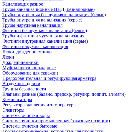
Канализация разное
Трубы канализационные ПНД (безнапорные)
Трубы внутренняя бесшумная канализация (белые)
Трубы внутренняя канализация (серые)
Трубы наружная канализация
Фитинги бесшумная канализация (белые)
Трубы и фитинги чугунная канализация
Фитинги внутренняя канализация (серые)
Фитинги наружная канализация
Люки, дождеприемники
Люки
Дождеприемники
Муфты противопожарные
Оборудование для скважин
Предохранительная и регулирующая арматура
Воздухоотводчики
Группы безопасности
Клапаны разные (баланс, предохр, регулир, подпит, эл-магн)
Компенсаторы
Регуляторы давления и температуры
Элеваторы
Системы очистки воды
Система очистки промышленная (заказные позиции)
Системы очистки бытовые
Тросы сантехнические, устройства для прочистки