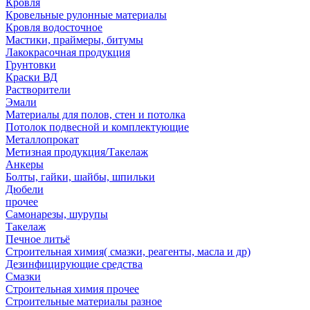
Кровля
Кровельные рулонные материалы
Кровля водосточное
Мастики, праймеры, битумы
Лакокрасочная продукция
Грунтовки
Краски ВД
Растворители
Эмали
Материалы для полов, стен и потолка
Потолок подвесной и комплектующие
Металлопрокат
Метизная продукция/Такелаж
Анкеры
Болты, гайки, шайбы, шпильки
Дюбели
прочее
Самонарезы, шурупы
Такелаж
Печное литьё
Строительная химия( смазки, реагенты, масла и др)
Дезинфицирующие средства
Смазки
Строительная химия прочее
Строительные материалы разное