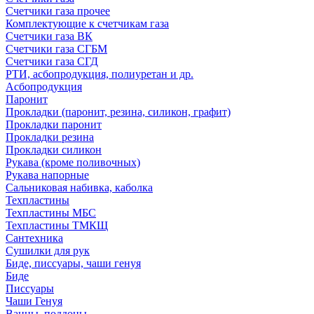
Счетчики газа прочее
Комплектующие к счетчикам газа
Счетчики газа ВК
Счетчики газа СГБМ
Счетчики газа СГД
РТИ, асбопродукция, полиуретан и др.
Асбопродукция
Паронит
Прокладки (паронит, резина, силикон, графит)
Прокладки паронит
Прокладки резина
Прокладки силикон
Рукава (кроме поливочных)
Рукава напорные
Сальниковая набивка, каболка
Техпластины
Техпластины МБС
Техпластины ТМКЩ
Сантехника
Сушилки для рук
Биде, писсуары, чаши генуя
Биде
Писсуары
Чаши Генуя
Ванны, поддоны