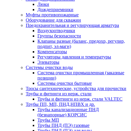
Люки
Дождеприемники
Муфты противопожарные
Оборудование для скважин
Предохранительная и регулирующая арматура
Воздухоотводчики
Группы безопасности
Клапаны разные (баланс, предохр, регулир,
подпит, эл-магн)
Компенсаторы
Регуляторы давления и температуры
Элеваторы
Системы очистки воды
Система очистки промышленная (заказные
позиции)
Системы очистки бытовые
Тросы сантехнические, устройства для прочистки
Трубы и фитинги из нерж. стали
Трубы и фитинги из нерж. стали VALTEC
Трубы ПП, МП, ПНД,НПВХ и др.
Трубы канализационные ПНД
(безнапорные) КОРСИС
Трубы МП
Трубы ПНД (ПЭ) газовые
Трубы ПНД (ПЭ) для воды