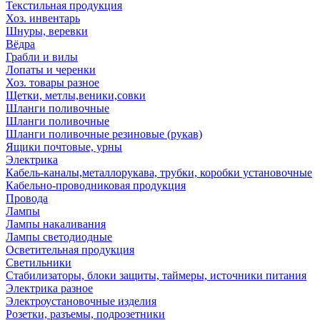
Текстильная продукция
Хоз. инвентарь
Шнуры, веревки
Вёдра
Грабли и вилы
Лопаты и черенки
Хоз. товары разное
Щетки, метлы,веники,совки
Шланги поливочные
Шланги поливочные
Шланги поливочные резиновые (рукав)
Ящики почтовые, урны
Электрика
Кабель-каналы,металлорукава, трубки, коробки установочные
Кабельно-проводниковая продукция
Провода
Лампы
Лампы накаливания
Лампы светодиодные
Осветительная продукция
Светильники
Стабилизаторы, блоки защиты, таймеры, источники питания
Электрика разное
Электроустановочные изделия
Розетки, разъемы, подрозетники