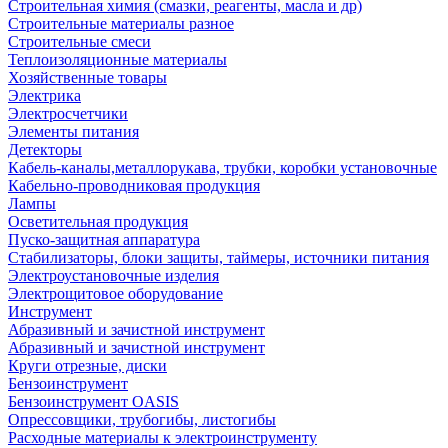
Строительная химия (смазки, реагенты, масла и др)
Строительные материалы разное
Строительные смеси
Теплоизоляционные материалы
Хозяйственные товары
Электрика
Электросчетчики
Элементы питания
Детекторы
Кабель-каналы,металлорукава, трубки, коробки установочные
Кабельно-проводниковая продукция
Лампы
Осветительная продукция
Пуско-защитная аппаратура
Стабилизаторы, блоки защиты, таймеры, источники питания
Электроустановочные изделия
Электрощитовое оборудование
Инструмент
Абразивный и зачистной инструмент
Абразивный и зачистной инструмент
Круги отрезные, диски
Бензоинструмент
Бензоинструмент OASIS
Опрессовщики, трубогибы, листогибы
Расходные материалы к электроинструменту