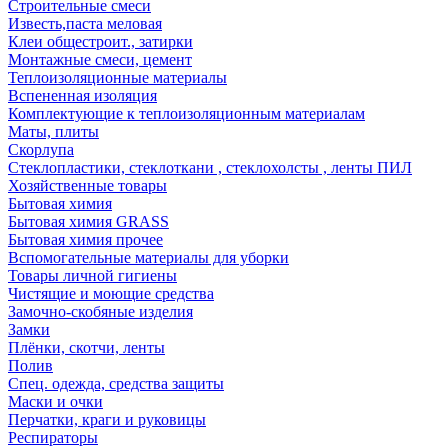
Строительные смеси
Известь,паста меловая
Клеи общестроит., затирки
Монтажные смеси, цемент
Теплоизоляционные материалы
Вспененная изоляция
Комплектующие к теплоизоляционным материалам
Маты, плиты
Скорлупа
Стеклопластики, стеклоткани , стеклохолсты , ленты ПИЛ
Хозяйственные товары
Бытовая химия
Бытовая химия GRASS
Бытовая химия прочее
Вспомогательные материалы для уборки
Товары личной гигиены
Чистящие и моющие средства
Замочно-скобяные изделия
Замки
Плёнки, скотчи, ленты
Полив
Спец. одежда, средства защиты
Маски и очки
Перчатки, краги и руковицы
Респираторы