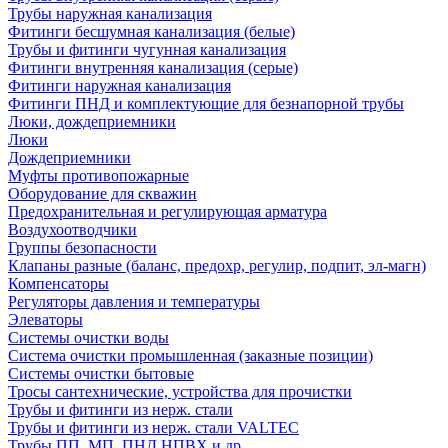
Трубы наружная канализация
Фитинги бесшумная канализация (белые)
Трубы и фитинги чугунная канализация
Фитинги внутренняя канализация (серые)
Фитинги наружная канализация
Фитинги ПНД и комплектующие для безнапорной трубы
Люки, дождеприемники
Люки
Дождеприемники
Муфты противопожарные
Оборудование для скважин
Предохранительная и регулирующая арматура
Воздухоотводчики
Группы безопасности
Клапаны разные (баланс, предохр, регулир, подпит, эл-магн)
Компенсаторы
Регуляторы давления и температуры
Элеваторы
Системы очистки воды
Система очистки промышленная (заказные позиции)
Системы очистки бытовые
Тросы сантехнические, устройства для прочистки
Трубы и фитинги из нерж. стали
Трубы и фитинги из нерж. стали VALTEC
Трубы ПП, МП, ПНД,НПВХ и др.