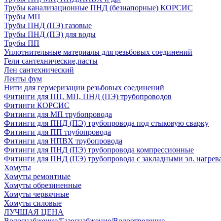
Трубы канализационные ПНД (безнапорные) КОРСИС
Трубы МП
Трубы ПНД (ПЭ) газовые
Трубы ПНД (ПЭ) для воды
Трубы ПП
Уплотнительные материалы для резьбовых соединений
Гели сантехнические,пасты
Лен сантехнический
Ленты фум
Нити для гермеризации резьбовых соединений
Фитинги для ПП, МП, ПНД (ПЭ) трубопроводов
Фитинги КОРСИС
Фитинги для МП трубопровода
Фитинги для ПНД (ПЭ) трубопровода под стыковую сварку
Фитинги для ПП трубопровода
Фитинги для НПВХ трубопровода
Фитинги для ПНД (ПЭ) трубопровода компрессионные
Фитинги для ПНД (ПЭ) трубопровода с закладными эл. нагрев
Хомуты
Хомуты ремонтные
Хомуты обрезиненные
Хомуты червячные
Хомуты силовые
ЛУЧШАЯ ЦЕНА
Водоснабжение/Газоснабжение/Водоотведение