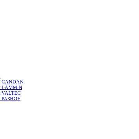
а
ода CANDAN
да LAMMIN
да VALTEC
да РАЗНОЕ