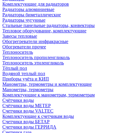
Комплектующие для радиаторов
Радиаторы алюминиевые
Радиаторы биметаллические
Радиаторы чугунные
Стальные панельные радиаторы, конвекторы
Тепловое оборудование, комплектующие
Завесы тепловые
Обогрегреватели инфракрасные
Обогреватели прочее
Теплоноситель
Теплоноситель пропиленгликоль
Теплоноситель этиленгликоль
Тёплый пол
Водяной теплый пол
Приборы учёта и КИП
Манометры, термометры и комплектующие
Манометры, термометры
Комплектующие к манометрам, термометрам
Счётчики воды
Счётчики воды МЕТЕР
Счетчики воды VALTEC
Комплектующие к счетчикам воды
Счетчики воды БЕТАР
Счетчики воды ГЕРРИДА
Счетчики газа