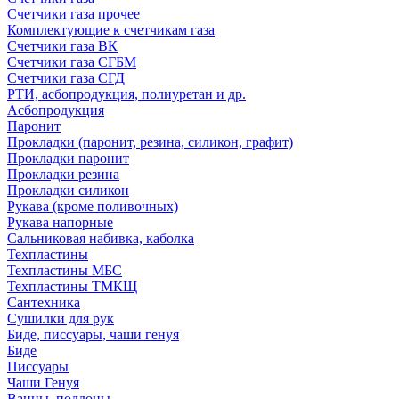
Счетчики газа прочее
Комплектующие к счетчикам газа
Счетчики газа ВК
Счетчики газа СГБМ
Счетчики газа СГД
РТИ, асбопродукция, полиуретан и др.
Асбопродукция
Паронит
Прокладки (паронит, резина, силикон, графит)
Прокладки паронит
Прокладки резина
Прокладки силикон
Рукава (кроме поливочных)
Рукава напорные
Сальниковая набивка, каболка
Техпластины
Техпластины МБС
Техпластины ТМКЩ
Сантехника
Сушилки для рук
Биде, писсуары, чаши генуя
Биде
Писсуары
Чаши Генуя
Ванны, поддоны