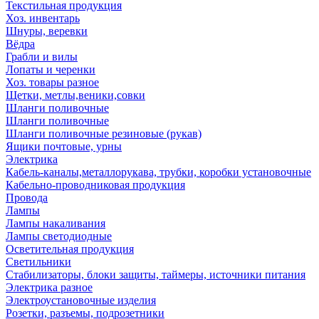
Текстильная продукция
Хоз. инвентарь
Шнуры, веревки
Вёдра
Грабли и вилы
Лопаты и черенки
Хоз. товары разное
Щетки, метлы,веники,совки
Шланги поливочные
Шланги поливочные
Шланги поливочные резиновые (рукав)
Ящики почтовые, урны
Электрика
Кабель-каналы,металлорукава, трубки, коробки установочные
Кабельно-проводниковая продукция
Провода
Лампы
Лампы накаливания
Лампы светодиодные
Осветительная продукция
Светильники
Стабилизаторы, блоки защиты, таймеры, источники питания
Электрика разное
Электроустановочные изделия
Розетки, разъемы, подрозетники