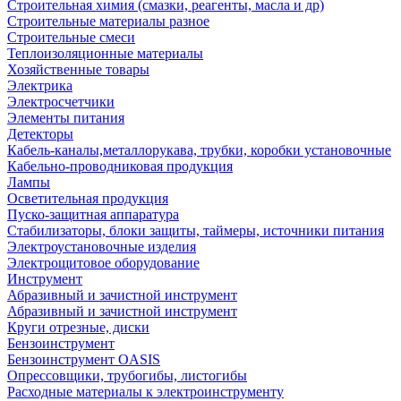
Строительная химия (смазки, реагенты, масла и др)
Строительные материалы разное
Строительные смеси
Теплоизоляционные материалы
Хозяйственные товары
Электрика
Электросчетчики
Элементы питания
Детекторы
Кабель-каналы,металлорукава, трубки, коробки установочные
Кабельно-проводниковая продукция
Лампы
Осветительная продукция
Пуско-защитная аппаратура
Стабилизаторы, блоки защиты, таймеры, источники питания
Электроустановочные изделия
Электрощитовое оборудование
Инструмент
Абразивный и зачистной инструмент
Абразивный и зачистной инструмент
Круги отрезные, диски
Бензоинструмент
Бензоинструмент OASIS
Опрессовщики, трубогибы, листогибы
Расходные материалы к электроинструменту