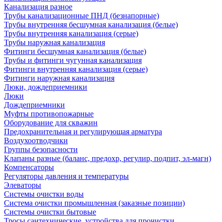
Канализация разное
Трубы канализационные ПНД (безнапорные)
Трубы внутренняя бесшумная канализация (белые)
Трубы внутренняя канализация (серые)
Трубы наружная канализация
Фитинги бесшумная канализация (белые)
Трубы и фитинги чугунная канализация
Фитинги внутренняя канализация (серые)
Фитинги наружная канализация
Люки, дождеприемники
Люки
Дождеприемники
Муфты противопожарные
Оборудование для скважин
Предохранительная и регулирующая арматура
Воздухоотводчики
Группы безопасности
Клапаны разные (баланс, предохр, регулир, подпит, эл-магн)
Компенсаторы
Регуляторы давления и температуры
Элеваторы
Системы очистки воды
Система очистки промышленная (заказные позиции)
Системы очистки бытовые
Тросы сантехнические, устройства для прочистки