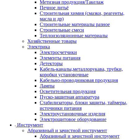
Метизная продукция/Такелаж
Печное литьё
Строительная химия (смазки, реагенты,
масла и др)
Строительные материалы разное
Строительные смеси
Теплоизоляционные материалы
Хозяйственные товары
Электрика
Электросчетчики
Элементы питания
Детекторы
Кабель-каналы,металлорукава, трубки,
коробки установочные
Кабельно-проводниковая продукция
Лампы
Осветительная продукция
Пуско-защитная аппаратура
Стабилизаторы, блоки защиты, таймеры,
источники питания
Электроустановочные изделия
Электрощитовое оборудование
Инструмент
Абразивный и зачистной инструмент
Абразивный и зачистной инструмент