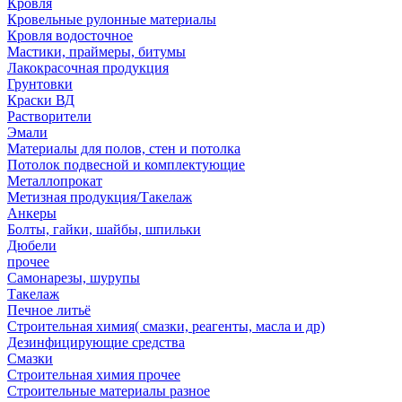
Кровля
Кровельные рулонные материалы
Кровля водосточное
Мастики, праймеры, битумы
Лакокрасочная продукция
Грунтовки
Краски ВД
Растворители
Эмали
Материалы для полов, стен и потолка
Потолок подвесной и комплектующие
Металлопрокат
Метизная продукция/Такелаж
Анкеры
Болты, гайки, шайбы, шпильки
Дюбели
прочее
Самонарезы, шурупы
Такелаж
Печное литьё
Строительная химия( смазки, реагенты, масла и др)
Дезинфицирующие средства
Смазки
Строительная химия прочее
Строительные материалы разное