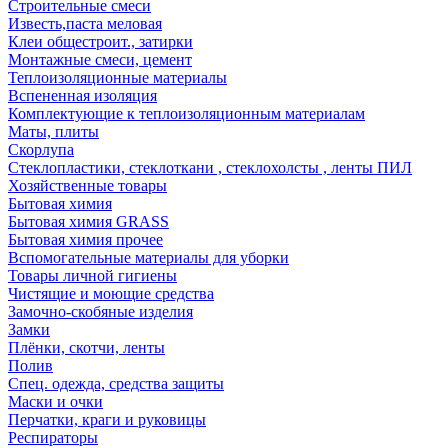
Строительные смеси
Известь,паста меловая
Клеи общестроит., затирки
Монтажные смеси, цемент
Теплоизоляционные материалы
Вспененная изоляция
Комплектующие к теплоизоляционным материалам
Маты, плиты
Скорлупа
Стеклопластики, стеклоткани , стеклохолсты , ленты ПИЛ
Хозяйственные товары
Бытовая химия
Бытовая химия GRASS
Бытовая химия прочее
Вспомогательные материалы для уборки
Товары личной гигиены
Чистящие и моющие средства
Замочно-скобяные изделия
Замки
Плёнки, скотчи, ленты
Полив
Спец. одежда, средства защиты
Маски и очки
Перчатки, краги и руковицы
Респираторы