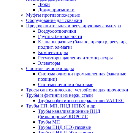
Люки
Дождеприемники
Муфты противопожарные
Оборудование для скважин
Предохранительная и регулирующая арматура
Воздухоотводчики
Группы безопасности
Клапаны разные (баланс, предохр, регулир,
подпит, эл-магн)
Компенсаторы
Регуляторы давления и температуры
Элеваторы
Системы очистки воды
Система очистки промышленная (заказные
позиции)
Системы очистки бытовые
Тросы сантехнические, устройства для прочистки
Трубы и фитинги из нерж. стали
Трубы и фитинги из нерж. стали VALTEC
Трубы ПП, МП, ПНД,НПВХ и др.
Трубы канализационные ПНД
(безнапорные) КОРСИС
Трубы МП
Трубы ПНД (ПЭ) газовые
Трубы ПНД (ПЭ) для воды