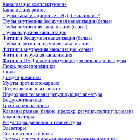
Канализация комплектующие
Канализация разное
Трубы канализационные ПНД (безнапорные)
Трубы внутренняя бесшумная канализация (белые)
Трубы внутренняя канализация (серые)
Трубы наружная канализация
Фитинги бесшумная канализация (белые)
Трубы и фитинги чугунная канализация
Фитинги внутренняя канализация (серые)
Фитинги наружная канализация
Фитинги ПНД и комплектующие для безнапорной трубы
Люки, дождеприемники
Люки
Дождеприемники
Муфты противопожарные
Оборудование для скважин
Предохранительная и регулирующая арматура
Воздухоотводчики
Группы безопасности
Клапаны разные (баланс, предохр, регулир, подпит, эл-магн)
Компенсаторы
Регуляторы давления и температуры
Элеваторы
Системы очистки воды
Система очистки промышленная (заказные позиции)