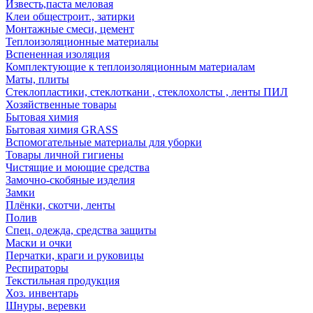
Известь,паста меловая
Клеи общестроит., затирки
Монтажные смеси, цемент
Теплоизоляционные материалы
Вспененная изоляция
Комплектующие к теплоизоляционным материалам
Маты, плиты
Стеклопластики, стеклоткани , стеклохолсты , ленты ПИЛ
Хозяйственные товары
Бытовая химия
Бытовая химия GRASS
Вспомогательные материалы для уборки
Товары личной гигиены
Чистящие и моющие средства
Замочно-скобяные изделия
Замки
Плёнки, скотчи, ленты
Полив
Спец. одежда, средства защиты
Маски и очки
Перчатки, краги и руковицы
Респираторы
Текстильная продукция
Хоз. инвентарь
Шнуры, веревки