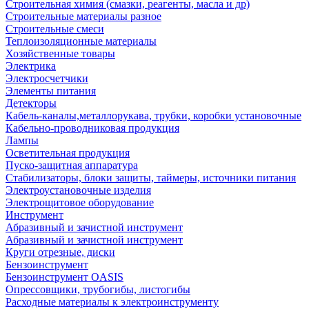
Строительная химия (смазки, реагенты, масла и др)
Строительные материалы разное
Строительные смеси
Теплоизоляционные материалы
Хозяйственные товары
Электрика
Электросчетчики
Элементы питания
Детекторы
Кабель-каналы,металлорукава, трубки, коробки установочные
Кабельно-проводниковая продукция
Лампы
Осветительная продукция
Пуско-защитная аппаратура
Стабилизаторы, блоки защиты, таймеры, источники питания
Электроустановочные изделия
Электрощитовое оборудование
Инструмент
Абразивный и зачистной инструмент
Абразивный и зачистной инструмент
Круги отрезные, диски
Бензоинструмент
Бензоинструмент OASIS
Опрессовщики, трубогибы, листогибы
Расходные материалы к электроинструменту