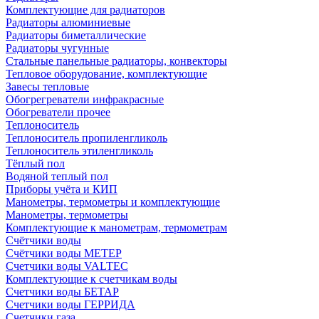
Комплектующие для радиаторов
Радиаторы алюминиевые
Радиаторы биметаллические
Радиаторы чугунные
Стальные панельные радиаторы, конвекторы
Тепловое оборудование, комплектующие
Завесы тепловые
Обогрегреватели инфракрасные
Обогреватели прочее
Теплоноситель
Теплоноситель пропиленгликоль
Теплоноситель этиленгликоль
Тёплый пол
Водяной теплый пол
Приборы учёта и КИП
Манометры, термометры и комплектующие
Манометры, термометры
Комплектующие к манометрам, термометрам
Счётчики воды
Счётчики воды МЕТЕР
Счетчики воды VALTEC
Комплектующие к счетчикам воды
Счетчики воды БЕТАР
Счетчики воды ГЕРРИДА
Счетчики газа