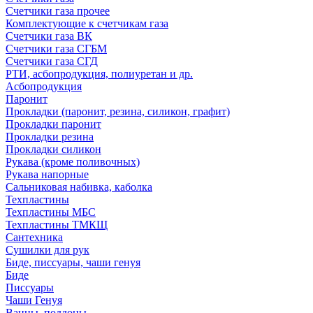
Счетчики газа прочее
Комплектующие к счетчикам газа
Счетчики газа ВК
Счетчики газа СГБМ
Счетчики газа СГД
РТИ, асбопродукция, полиуретан и др.
Асбопродукция
Паронит
Прокладки (паронит, резина, силикон, графит)
Прокладки паронит
Прокладки резина
Прокладки силикон
Рукава (кроме поливочных)
Рукава напорные
Сальниковая набивка, каболка
Техпластины
Техпластины МБС
Техпластины ТМКЩ
Сантехника
Сушилки для рук
Биде, писсуары, чаши генуя
Биде
Писсуары
Чаши Генуя
Ванны, поддоны