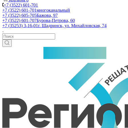
+7 (3522) 601-701
+7 (3522) 601-701
многоканальный
+7 (3522) 605-705
Бажова, 97
+7 (3522) 601-707
Бурова-Петрова, 60
+7 (35253) 3-16-01
г. Шадринск, ул. Михайловская, 74