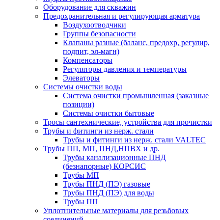
Оборудование для скважин
Предохранительная и регулирующая арматура
Воздухоотводчики
Группы безопасности
Клапаны разные (баланс, предохр, регулир,
подпит, эл-магн)
Компенсаторы
Регуляторы давления и температуры
Элеваторы
Системы очистки воды
Система очистки промышленная (заказные
позиции)
Системы очистки бытовые
Тросы сантехнические, устройства для прочистки
Трубы и фитинги из нерж. стали
Трубы и фитинги из нерж. стали VALTEC
Трубы ПП, МП, ПНД,НПВХ и др.
Трубы канализационные ПНД
(безнапорные) КОРСИС
Трубы МП
Трубы ПНД (ПЭ) газовые
Трубы ПНД (ПЭ) для воды
Трубы ПП
Уплотнительные материалы для резьбовых
соединений