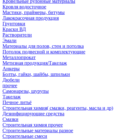
Кровельные рулонные материалы
Кровля водосточное
Мастики, праймеры, битумы
Лакокрасочная продукция
Грунтовки
Краски ВД
Растворители
Эмали
Материалы для полов, стен и потолка
Потолок подвесной и комплектующие
Металлопрокат
Метизная продукция/Такелаж
Анкеры
Болты, гайки, шайбы, шпильки
Дюбели
прочее
Самонарезы, шурупы
Такелаж
Печное литьё
Строительная химия( смазки, реагенты, масла и др)
Дезинфицирующие средства
Смазки
Строительная химия прочее
Строительные материалы разное
Строительные смеси