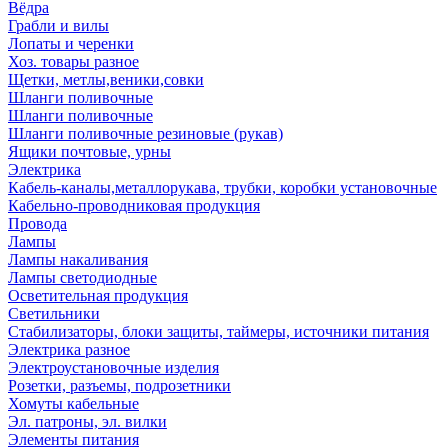
Вёдра
Грабли и вилы
Лопаты и черенки
Хоз. товары разное
Щетки, метлы,веники,совки
Шланги поливочные
Шланги поливочные
Шланги поливочные резиновые (рукав)
Ящики почтовые, урны
Электрика
Кабель-каналы,металлорукава, трубки, коробки установочные
Кабельно-проводниковая продукция
Провода
Лампы
Лампы накаливания
Лампы светодиодные
Осветительная продукция
Светильники
Стабилизаторы, блоки защиты, таймеры, источники питания
Электрика разное
Электроустановочные изделия
Розетки, разъемы, подрозетники
Хомуты кабельные
Эл. патроны, эл. вилки
Элементы питания