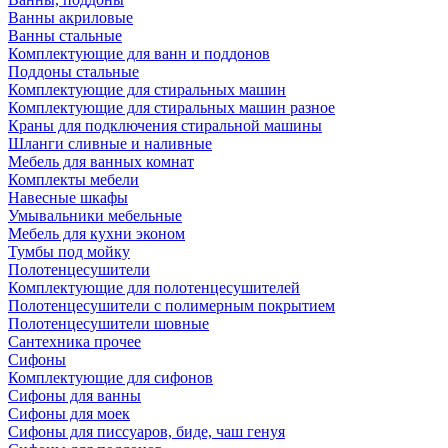
Ванны акриловые
Ванны стальные
Комплектующие для ванн и поддонов
Поддоны стальные
Комплектующие для стиральных машин
Комплектующие для стиральных машин разное
Краны для подключения стиральной машины
Шланги сливные и наливные
Мебель для ванных комнат
Комплекты мебели
Навесные шкафы
Умывальники мебельные
Мебель для кухни эконом
Тумбы под мойку
Полотенцесушители
Комплектующие для полотенцесушителей
Полотенцесушители с полимерным покрытием
Полотенцесушители шовные
Сантехника прочее
Сифоны
Комплектующие для сифонов
Сифоны для ванны
Сифоны для моек
Сифоны для писсуаров, биде, чаш генуя