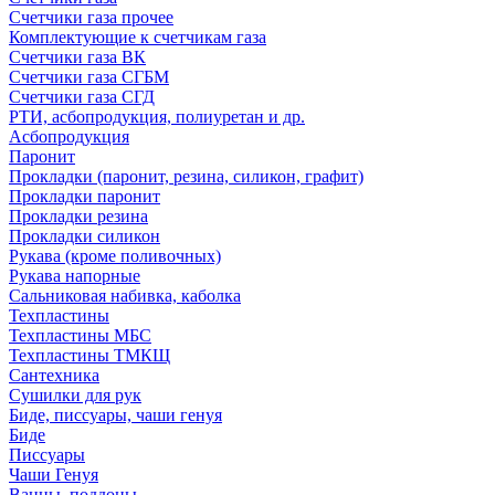
Счетчики газа прочее
Комплектующие к счетчикам газа
Счетчики газа ВК
Счетчики газа СГБМ
Счетчики газа СГД
РТИ, асбопродукция, полиуретан и др.
Асбопродукция
Паронит
Прокладки (паронит, резина, силикон, графит)
Прокладки паронит
Прокладки резина
Прокладки силикон
Рукава (кроме поливочных)
Рукава напорные
Сальниковая набивка, каболка
Техпластины
Техпластины МБС
Техпластины ТМКЩ
Сантехника
Сушилки для рук
Биде, писсуары, чаши генуя
Биде
Писсуары
Чаши Генуя
Ванны, поддоны