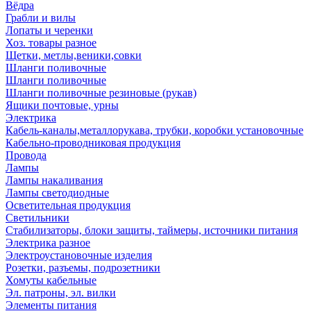
Вёдра
Грабли и вилы
Лопаты и черенки
Хоз. товары разное
Щетки, метлы,веники,совки
Шланги поливочные
Шланги поливочные
Шланги поливочные резиновые (рукав)
Ящики почтовые, урны
Электрика
Кабель-каналы,металлорукава, трубки, коробки установочные
Кабельно-проводниковая продукция
Провода
Лампы
Лампы накаливания
Лампы светодиодные
Осветительная продукция
Светильники
Стабилизаторы, блоки защиты, таймеры, источники питания
Электрика разное
Электроустановочные изделия
Розетки, разъемы, подрозетники
Хомуты кабельные
Эл. патроны, эл. вилки
Элементы питания