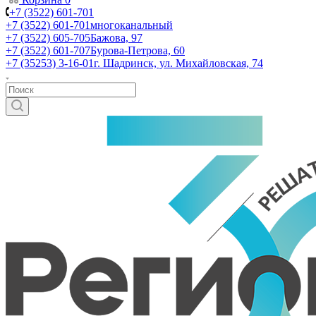
+7 (3522) 601-701
+7 (3522) 601-701
многоканальный
+7 (3522) 605-705
Бажова, 97
+7 (3522) 601-707
Бурова-Петрова, 60
+7 (35253) 3-16-01
г. Шадринск, ул. Михайловская, 74