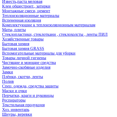
Известь,паста меловая
Клеи общестроит., затирки
Монтажные смеси, цемент
Теплоизоляционные материалы
Вспененная изоляция
Комплектующие к теплоизоляционным материалам
Маты, плиты
Стеклопластики, стеклоткани , стеклохолсты , ленты ПИЛ
Хозяйственные товары
Бытовая химия
Бытовая химия GRASS
Вспомогательные материалы для уборки
Товары личной гигиены
Чистящие и моющие средства
Замочно-скобяные изделия
Замки
Плёнки, скотчи, ленты
Полив
Спец. одежда, средства защиты
Маски и очки
Перчатки, краги и руковицы
Респираторы
Текстильная продукция
Хоз. инвентарь
Шнуры, веревки