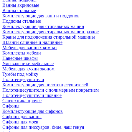
Ванны акриловые
Ванны стальные
Комплектующие для ванн и поддонов
Поддоны стальные
Комплектующие для стиральных машин
Комплектующие для стиральных машин разное
Краны для подключения стиральной машины
Шланги сливные и наливные
Мебель для ванных комнат
Комплекты мебели
Навесные шкафы
Умывальники мебельные
Мебель для кухни эконом
Тумбы под мойку
Полотенцесушители
Комплектующие для полотенцесушителей
Полотенцесушители с полимерным покрытием
Полотенцесушители шовные
Сантехника прочее
Сифоны
Комплектующие для сифонов
Сифоны для ванны
Сифоны для моек
Сифоны для писсуаров, биде, чаш генуя