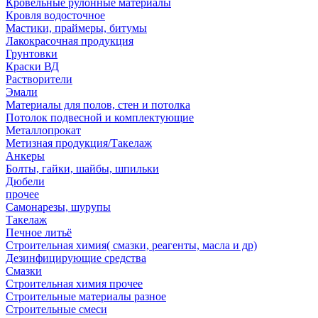
Кровельные рулонные материалы
Кровля водосточное
Мастики, праймеры, битумы
Лакокрасочная продукция
Грунтовки
Краски ВД
Растворители
Эмали
Материалы для полов, стен и потолка
Потолок подвесной и комплектующие
Металлопрокат
Метизная продукция/Такелаж
Анкеры
Болты, гайки, шайбы, шпильки
Дюбели
прочее
Самонарезы, шурупы
Такелаж
Печное литьё
Строительная химия( смазки, реагенты, масла и др)
Дезинфицирующие средства
Смазки
Строительная химия прочее
Строительные материалы разное
Строительные смеси