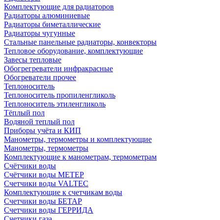
Комплектующие для радиаторов
Радиаторы алюминиевые
Радиаторы биметаллические
Радиаторы чугунные
Стальные панельные радиаторы, конвекторы
Тепловое оборудование, комплектующие
Завесы тепловые
Обогрегреватели инфракрасные
Обогреватели прочее
Теплоноситель
Теплоноситель пропиленгликоль
Теплоноситель этиленгликоль
Тёплый пол
Водяной теплый пол
Приборы учёта и КИП
Манометры, термометры и комплектующие
Манометры, термометры
Комплектующие к манометрам, термометрам
Счётчики воды
Счётчики воды МЕТЕР
Счетчики воды VALTEC
Комплектующие к счетчикам воды
Счетчики воды БЕТАР
Счетчики воды ГЕРРИДА
Счетчики газа