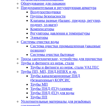
Оборудование для скважин
Предохранительная и регулирующая арматура
Воздухоотводчики
Группы безопасности
Клапаны разные (баланс, предохр, регулир,
подпит, эл-магн)
Компенсаторы
Регуляторы давления и температуры
Элеваторы
Системы очистки воды
Система очистки промышленная (заказные
позиции)
Системы очистки бытовые
Тросы сантехнические, устройства для прочистки
Трубы и фитинги из нерж. стали
Трубы и фитинги из нерж. стали VALTEC
Трубы ПП, МП, ПНД,НПВХ и др.
Трубы канализационные ПНД
(безнапорные) КОРСИС
Трубы МП
Трубы ПНД (ПЭ) газовые
Трубы ПНД (ПЭ) для воды
Трубы ПП
Уплотнительные материалы для резьбовых
соединений