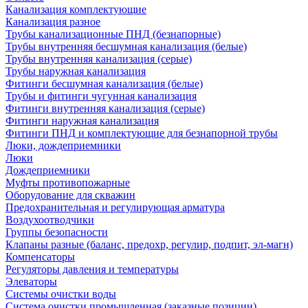
Канализация комплектующие
Канализация разное
Трубы канализационные ПНД (безнапорные)
Трубы внутренняя бесшумная канализация (белые)
Трубы внутренняя канализация (серые)
Трубы наружная канализация
Фитинги бесшумная канализация (белые)
Трубы и фитинги чугунная канализация
Фитинги внутренняя канализация (серые)
Фитинги наружная канализация
Фитинги ПНД и комплектующие для безнапорной трубы
Люки, дождеприемники
Люки
Дождеприемники
Муфты противопожарные
Оборудование для скважин
Предохранительная и регулирующая арматура
Воздухоотводчики
Группы безопасности
Клапаны разные (баланс, предохр, регулир, подпит, эл-магн)
Компенсаторы
Регуляторы давления и температуры
Элеваторы
Системы очистки воды
Система очистки промышленная (заказные позиции)