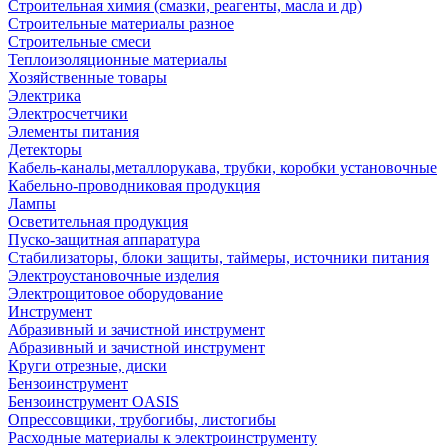
Строительная химия (смазки, реагенты, масла и др)
Строительные материалы разное
Строительные смеси
Теплоизоляционные материалы
Хозяйственные товары
Электрика
Электросчетчики
Элементы питания
Детекторы
Кабель-каналы,металлорукава, трубки, коробки установочные
Кабельно-проводниковая продукция
Лампы
Осветительная продукция
Пуско-защитная аппаратура
Стабилизаторы, блоки защиты, таймеры, источники питания
Электроустановочные изделия
Электрощитовое оборудование
Инструмент
Абразивный и зачистной инструмент
Абразивный и зачистной инструмент
Круги отрезные, диски
Бензоинструмент
Бензоинструмент OASIS
Опрессовщики, трубогибы, листогибы
Расходные материалы к электроинструменту