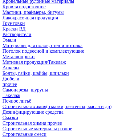
Кровельные рулонные материалы
Кровля водосточное
Мастики, праймеры, битумы
Лакокрасочная продукция
Грунтовки
Краски ВД
Растворители
Эмали
Материалы для полов, стен и потолка
Потолок подвесной и комплектующие
Металлопрокат
Метизная продукция/Такелаж
Анкеры
Болты, гайки, шайбы, шпильки
Дюбели
прочее
Самонарезы, шурупы
Такелаж
Печное литьё
Строительная химия( смазки, реагенты, масла и др)
Дезинфицирующие средства
Смазки
Строительная химия прочее
Строительные материалы разное
Строительные смеси