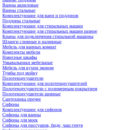
Ванны акриловые
Ванны стальные
Комплектующие для ванн и поддонов
Поддоны стальные
Комплектующие для стиральных машин
Комплектующие для стиральных машин разное
Краны для подключения стиральной машины
Шланги сливные и наливные
Мебель для ванных комнат
Комплекты мебели
Навесные шкафы
Умывальники мебельные
Мебель для кухни эконом
Тумбы под мойку
Полотенцесушители
Комплектующие для полотенцесушителей
Полотенцесушители с полимерным покрытием
Полотенцесушители шовные
Сантехника прочее
Сифоны
Комплектующие для сифонов
Сифоны для ванны
Сифоны для моек
Сифоны для писсуаров, биде, чаш генуя