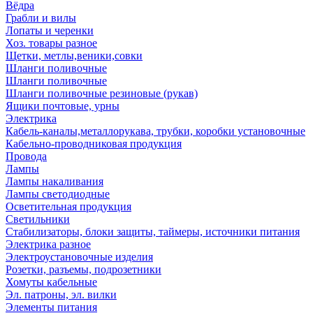
Вёдра
Грабли и вилы
Лопаты и черенки
Хоз. товары разное
Щетки, метлы,веники,совки
Шланги поливочные
Шланги поливочные
Шланги поливочные резиновые (рукав)
Ящики почтовые, урны
Электрика
Кабель-каналы,металлорукава, трубки, коробки установочные
Кабельно-проводниковая продукция
Провода
Лампы
Лампы накаливания
Лампы светодиодные
Осветительная продукция
Светильники
Стабилизаторы, блоки защиты, таймеры, источники питания
Электрика разное
Электроустановочные изделия
Розетки, разъемы, подрозетники
Хомуты кабельные
Эл. патроны, эл. вилки
Элементы питания