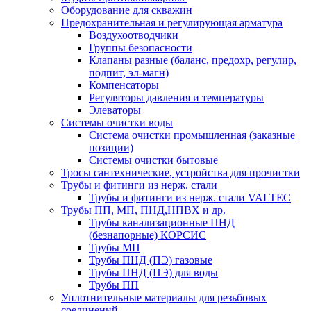
Оборудование для скважин
Предохранительная и регулирующая арматура
Воздухоотводчики
Группы безопасности
Клапаны разные (баланс, предохр, регулир,
подпит, эл-магн)
Компенсаторы
Регуляторы давления и температуры
Элеваторы
Системы очистки воды
Система очистки промышленная (заказные
позиции)
Системы очистки бытовые
Тросы сантехнические, устройства для прочистки
Трубы и фитинги из нерж. стали
Трубы и фитинги из нерж. стали VALTEC
Трубы ПП, МП, ПНД,НПВХ и др.
Трубы канализационные ПНД
(безнапорные) КОРСИС
Трубы МП
Трубы ПНД (ПЭ) газовые
Трубы ПНД (ПЭ) для воды
Трубы ПП
Уплотнительные материалы для резьбовых
соединений