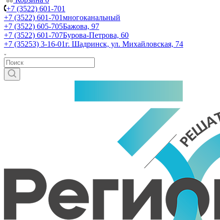
+7 (3522) 601-701
+7 (3522) 601-701
многоканальный
+7 (3522) 605-705
Бажова, 97
+7 (3522) 601-707
Бурова-Петрова, 60
+7 (35253) 3-16-01
г. Шадринск, ул. Михайловская, 74