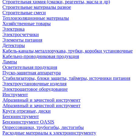
Строительная химия (смазки, реагенты, масла и др)
Строительные материалы разное
Строительные смеси
Теплоизоляционные материалы
Хозяйственные товары
Электрика
Электросчетчики
Элементы питания
Детекторы
Кабель-каналы,металлорукава, трубки, коробки установочные
Кабельно-проводниковая продукция
Лампы
Осветительная продукция
Пуско-защитная аппаратура
Стабилизаторы, блоки защиты, таймеры, источники питания
Электроустановочные изделия
Электрощитовое оборудование
Инструмент
Абразивный и зачистной инструмент
Абразивный и зачистной инструмент
Круги отрезные, диски
Бензоинструмент
Бензоинструмент OASIS
Опрессовщики, трубогибы, листогибы
Расходные материалы к электроинструменту