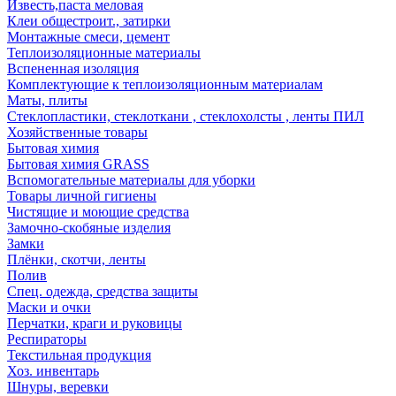
Известь,паста меловая
Клеи общестроит., затирки
Монтажные смеси, цемент
Теплоизоляционные материалы
Вспененная изоляция
Комплектующие к теплоизоляционным материалам
Маты, плиты
Стеклопластики, стеклоткани , стеклохолсты , ленты ПИЛ
Хозяйственные товары
Бытовая химия
Бытовая химия GRASS
Вспомогательные материалы для уборки
Товары личной гигиены
Чистящие и моющие средства
Замочно-скобяные изделия
Замки
Плёнки, скотчи, ленты
Полив
Спец. одежда, средства защиты
Маски и очки
Перчатки, краги и руковицы
Респираторы
Текстильная продукция
Хоз. инвентарь
Шнуры, веревки