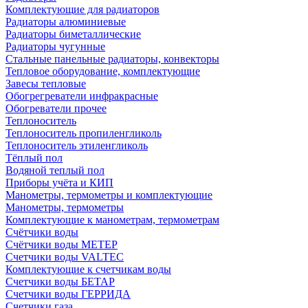
Комплектующие для радиаторов
Радиаторы алюминиевые
Радиаторы биметаллические
Радиаторы чугунные
Стальные панельные радиаторы, конвекторы
Тепловое оборудование, комплектующие
Завесы тепловые
Обогрегреватели инфракрасные
Обогреватели прочее
Теплоноситель
Теплоноситель пропиленгликоль
Теплоноситель этиленгликоль
Тёплый пол
Водяной теплый пол
Приборы учёта и КИП
Манометры, термометры и комплектующие
Манометры, термометры
Комплектующие к манометрам, термометрам
Счётчики воды
Счётчики воды МЕТЕР
Счетчики воды VALTEC
Комплектующие к счетчикам воды
Счетчики воды БЕТАР
Счетчики воды ГЕРРИДА
Счетчики газа