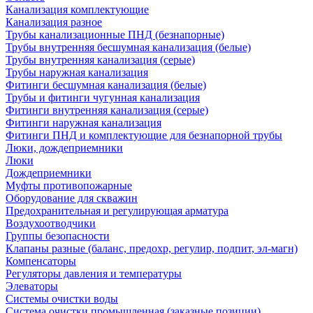
Канализация комплектующие
Канализация разное
Трубы канализационные ПНД (безнапорные)
Трубы внутренняя бесшумная канализация (белые)
Трубы внутренняя канализация (серые)
Трубы наружная канализация
Фитинги бесшумная канализация (белые)
Трубы и фитинги чугунная канализация
Фитинги внутренняя канализация (серые)
Фитинги наружная канализация
Фитинги ПНД и комплектующие для безнапорной трубы
Люки, дождеприемники
Люки
Дождеприемники
Муфты противопожарные
Оборудование для скважин
Предохранительная и регулирующая арматура
Воздухоотводчики
Группы безопасности
Клапаны разные (баланс, предохр, регулир, подпит, эл-магн)
Компенсаторы
Регуляторы давления и температуры
Элеваторы
Системы очистки воды
Система очистки промышленная (заказные позиции)