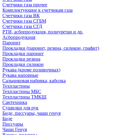
Счетчики газа прочее
Комплектующие к счетчикам газа
Счетчики газа ВК
Счетчики газа СГБМ
Счетчики газа СГД
РТИ, асбопродукция, полиуретан и др.
Асбопродукция
Паронит
Прокладки (паронит, резина, силикон, графит)
Прокладки паронит
Прокладки резина
Прокладки силикон
Рукава (кроме поливочных)
Рукава напорные
Сальниковая набивка, каболка
Техпластины
Техпластины МБС
Техпластины ТМКЩ
Сантехника
Сушилки для рук
Биде, писсуары, чаши генуя
Биде
Писсуары
Чаши Генуя
Ванны, поддоны