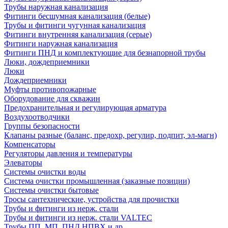
Трубы наружная канализация
Фитинги бесшумная канализация (белые)
Трубы и фитинги чугунная канализация
Фитинги внутренняя канализация (серые)
Фитинги наружная канализация
Фитинги ПНД и комплектующие для безнапорной трубы
Люки, дождеприемники
Люки
Дождеприемники
Муфты противопожарные
Оборудование для скважин
Предохранительная и регулирующая арматура
Воздухоотводчики
Группы безопасности
Клапаны разные (баланс, предохр, регулир, подпит, эл-магн)
Компенсаторы
Регуляторы давления и температуры
Элеваторы
Системы очистки воды
Система очистки промышленная (заказные позиции)
Системы очистки бытовые
Тросы сантехнические, устройства для прочистки
Трубы и фитинги из нерж. стали
Трубы и фитинги из нерж. стали VALTEC
Трубы ПП, МП, ПНД,НПВХ и др.