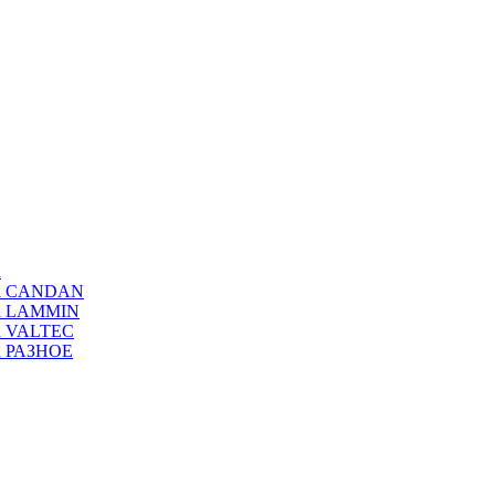
а
ода CANDAN
да LAMMIN
да VALTEC
да РАЗНОЕ