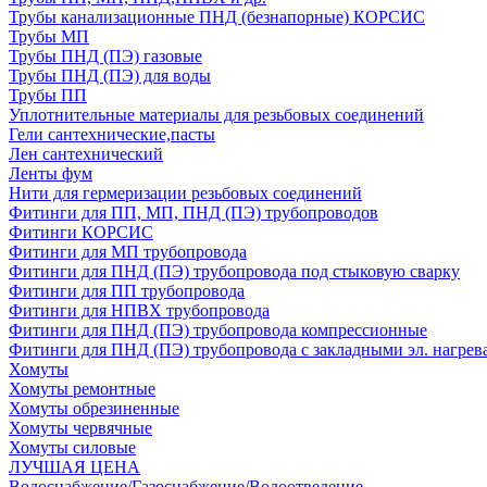
Трубы канализационные ПНД (безнапорные) КОРСИС
Трубы МП
Трубы ПНД (ПЭ) газовые
Трубы ПНД (ПЭ) для воды
Трубы ПП
Уплотнительные материалы для резьбовых соединений
Гели сантехнические,пасты
Лен сантехнический
Ленты фум
Нити для гермеризации резьбовых соединений
Фитинги для ПП, МП, ПНД (ПЭ) трубопроводов
Фитинги КОРСИС
Фитинги для МП трубопровода
Фитинги для ПНД (ПЭ) трубопровода под стыковую сварку
Фитинги для ПП трубопровода
Фитинги для НПВХ трубопровода
Фитинги для ПНД (ПЭ) трубопровода компрессионные
Фитинги для ПНД (ПЭ) трубопровода с закладными эл. нагрев
Хомуты
Хомуты ремонтные
Хомуты обрезиненные
Хомуты червячные
Хомуты силовые
ЛУЧШАЯ ЦЕНА
Водоснабжение/Газоснабжение/Водоотведение