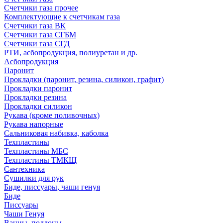
Счетчики газа прочее
Комплектующие к счетчикам газа
Счетчики газа ВК
Счетчики газа СГБМ
Счетчики газа СГД
РТИ, асбопродукция, полиуретан и др.
Асбопродукция
Паронит
Прокладки (паронит, резина, силикон, графит)
Прокладки паронит
Прокладки резина
Прокладки силикон
Рукава (кроме поливочных)
Рукава напорные
Сальниковая набивка, каболка
Техпластины
Техпластины МБС
Техпластины ТМКЩ
Сантехника
Сушилки для рук
Биде, писсуары, чаши генуя
Биде
Писсуары
Чаши Генуя
Ванны, поддоны