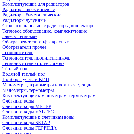
Комплектующие для радиаторов
Радиаторы алюминиевые
Радиаторы биметаллические
Радиаторы чугунные
Стальные панельные радиаторы, конвекторы
Тепловое оборудование, комплектующие
Завесы тепловые
Обогрегреватели инфракрасные
Обогреватели прочее
Теплоноситель
Теплоноситель пропиленгликоль
Теплоноситель этиленгликоль
Тёплый пол
Водяной теплый пол
Приборы учёта и КИП
Манометры, термометры и комплектующие
Манометры, термометры
Комплектующие к манометрам, термометрам
Счётчики воды
Счётчики воды МЕТЕР
Счетчики воды VALTEC
Комплектующие к счетчикам воды
Счетчики воды БЕТАР
Счетчики воды ГЕРРИДА
Счетчики газа