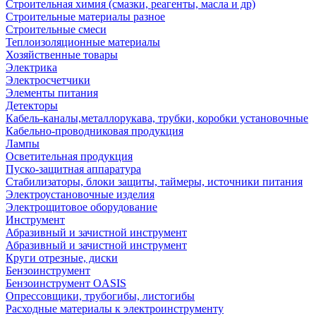
Строительная химия (смазки, реагенты, масла и др)
Строительные материалы разное
Строительные смеси
Теплоизоляционные материалы
Хозяйственные товары
Электрика
Электросчетчики
Элементы питания
Детекторы
Кабель-каналы,металлорукава, трубки, коробки установочные
Кабельно-проводниковая продукция
Лампы
Осветительная продукция
Пуско-защитная аппаратура
Стабилизаторы, блоки защиты, таймеры, источники питания
Электроустановочные изделия
Электрощитовое оборудование
Инструмент
Абразивный и зачистной инструмент
Абразивный и зачистной инструмент
Круги отрезные, диски
Бензоинструмент
Бензоинструмент OASIS
Опрессовщики, трубогибы, листогибы
Расходные материалы к электроинструменту