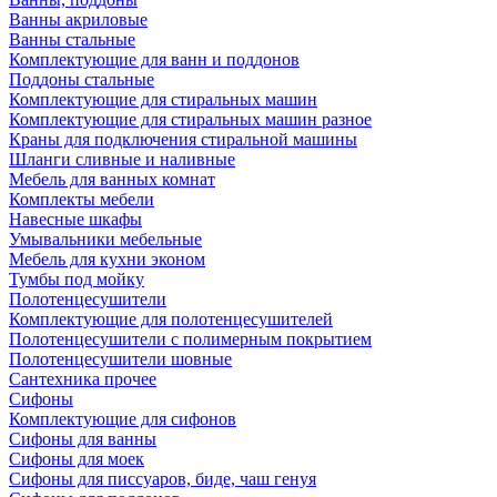
Ванны акриловые
Ванны стальные
Комплектующие для ванн и поддонов
Поддоны стальные
Комплектующие для стиральных машин
Комплектующие для стиральных машин разное
Краны для подключения стиральной машины
Шланги сливные и наливные
Мебель для ванных комнат
Комплекты мебели
Навесные шкафы
Умывальники мебельные
Мебель для кухни эконом
Тумбы под мойку
Полотенцесушители
Комплектующие для полотенцесушителей
Полотенцесушители с полимерным покрытием
Полотенцесушители шовные
Сантехника прочее
Сифоны
Комплектующие для сифонов
Сифоны для ванны
Сифоны для моек
Сифоны для писсуаров, биде, чаш генуя