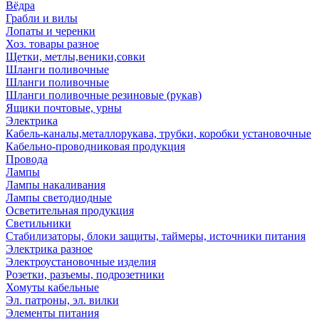
Вёдра
Грабли и вилы
Лопаты и черенки
Хоз. товары разное
Щетки, метлы,веники,совки
Шланги поливочные
Шланги поливочные
Шланги поливочные резиновые (рукав)
Ящики почтовые, урны
Электрика
Кабель-каналы,металлорукава, трубки, коробки установочные
Кабельно-проводниковая продукция
Провода
Лампы
Лампы накаливания
Лампы светодиодные
Осветительная продукция
Светильники
Стабилизаторы, блоки защиты, таймеры, источники питания
Электрика разное
Электроустановочные изделия
Розетки, разъемы, подрозетники
Хомуты кабельные
Эл. патроны, эл. вилки
Элементы питания