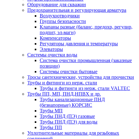
Оборудование для скважин
Предохранительная и регулирующая арматура
Воздухоотводчики
Группы безопасности
Клапаны разные (баланс, предохр, регулир,
подпит, эл-магн)
Компенсаторы
Регуляторы давления и температуры
Элеваторы
Системы очистки воды
Система очистки промышленная (заказные
позиции)
Системы очистки бытовые
Тросы сантехнические, устройства для прочистки
Трубы и фитинги из нерж. стали
Трубы и фитинги из нерж. стали VALTEC
Трубы ПП, МП, ПНД,НПВХ и др.
Трубы канализационные ПНД
(безнапорные) КОРСИС
Трубы МП
Трубы ПНД (ПЭ) газовые
Трубы ПНД (ПЭ) для воды
Трубы ПП
Уплотнительные материалы для резьбовых
соединений