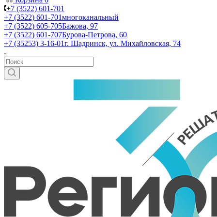
+7 (3522) 601-701
+7 (3522) 601-701
многоканальный
+7 (3522) 605-705
Бажова, 97
+7 (3522) 601-707
Бурова-Петрова, 60
+7 (35253) 3-16-01
г. Шадринск, ул. Михайловская, 74