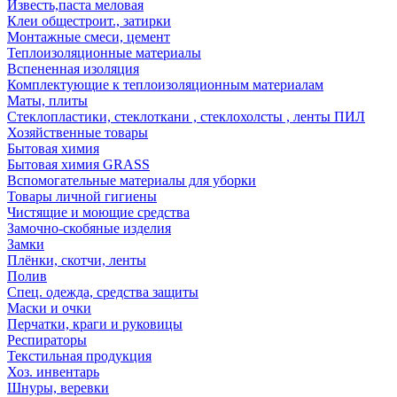
Известь,паста меловая
Клеи общестроит., затирки
Монтажные смеси, цемент
Теплоизоляционные материалы
Вспененная изоляция
Комплектующие к теплоизоляционным материалам
Маты, плиты
Стеклопластики, стеклоткани , стеклохолсты , ленты ПИЛ
Хозяйственные товары
Бытовая химия
Бытовая химия GRASS
Вспомогательные материалы для уборки
Товары личной гигиены
Чистящие и моющие средства
Замочно-скобяные изделия
Замки
Плёнки, скотчи, ленты
Полив
Спец. одежда, средства защиты
Маски и очки
Перчатки, краги и руковицы
Респираторы
Текстильная продукция
Хоз. инвентарь
Шнуры, веревки