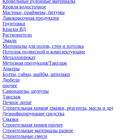
Кровельные рулонные материалы
Кровля водосточное
Мастики, праймеры, битумы
Лакокрасочная продукция
Грунтовки
Краски ВД
Растворители
Эмали
Материалы для полов, стен и потолка
Потолок подвесной и комплектующие
Металлопрокат
Метизная продукция/Такелаж
Анкеры
Болты, гайки, шайбы, шпильки
Дюбели
прочее
Самонарезы, шурупы
Такелаж
Печное литьё
Строительная химия( смазки, реагенты, масла и др)
Дезинфицирующие средства
Смазки
Строительная химия прочее
Строительные материалы разное
Строительные смеси