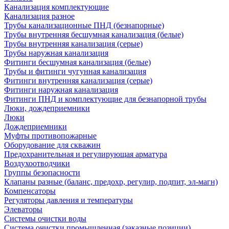
Канализация комплектующие
Канализация разное
Трубы канализационные ПНД (безнапорные)
Трубы внутренняя бесшумная канализация (белые)
Трубы внутренняя канализация (серые)
Трубы наружная канализация
Фитинги бесшумная канализация (белые)
Трубы и фитинги чугунная канализация
Фитинги внутренняя канализация (серые)
Фитинги наружная канализация
Фитинги ПНД и комплектующие для безнапорной трубы
Люки, дождеприемники
Люки
Дождеприемники
Муфты противопожарные
Оборудование для скважин
Предохранительная и регулирующая арматура
Воздухоотводчики
Группы безопасности
Клапаны разные (баланс, предохр, регулир, подпит, эл-магн)
Компенсаторы
Регуляторы давления и температуры
Элеваторы
Системы очистки воды
Система очистки промышленная (заказные позиции)