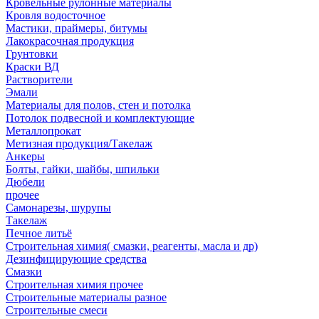
Кровельные рулонные материалы
Кровля водосточное
Мастики, праймеры, битумы
Лакокрасочная продукция
Грунтовки
Краски ВД
Растворители
Эмали
Материалы для полов, стен и потолка
Потолок подвесной и комплектующие
Металлопрокат
Метизная продукция/Такелаж
Анкеры
Болты, гайки, шайбы, шпильки
Дюбели
прочее
Самонарезы, шурупы
Такелаж
Печное литьё
Строительная химия( смазки, реагенты, масла и др)
Дезинфицирующие средства
Смазки
Строительная химия прочее
Строительные материалы разное
Строительные смеси