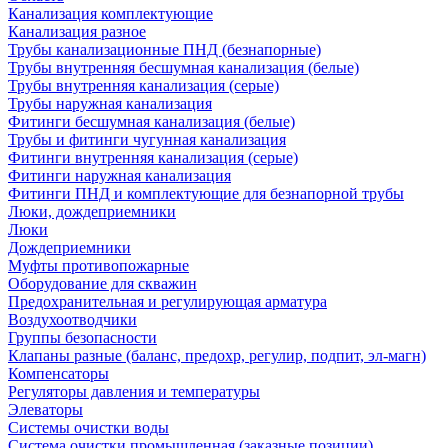
Канализация комплектующие
Канализация разное
Трубы канализационные ПНД (безнапорные)
Трубы внутренняя бесшумная канализация (белые)
Трубы внутренняя канализация (серые)
Трубы наружная канализация
Фитинги бесшумная канализация (белые)
Трубы и фитинги чугунная канализация
Фитинги внутренняя канализация (серые)
Фитинги наружная канализация
Фитинги ПНД и комплектующие для безнапорной трубы
Люки, дождеприемники
Люки
Дождеприемники
Муфты противопожарные
Оборудование для скважин
Предохранительная и регулирующая арматура
Воздухоотводчики
Группы безопасности
Клапаны разные (баланс, предохр, регулир, подпит, эл-магн)
Компенсаторы
Регуляторы давления и температуры
Элеваторы
Системы очистки воды
Система очистки промышленная (заказные позиции)