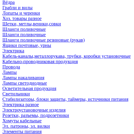
Вёдра
Грабли и вилы
Лопаты и черенки
Хоз. товары разное
Щетки, метлы,веники,совки
Шланги поливочные
Шланги поливочные
Шланги поливочные резиновые (рукав)
Ящики почтовые, урны
Электрика
Кабель-каналы,металлорукава, трубки, коробки установочные
Кабельно-проводниковая продукция
Провода
Лампы
Лампы накаливания
Лампы светодиодные
Осветительная продукция
Светильники
Стабилизаторы, блоки защиты, таймеры, источники питания
Электрика разное
Электроустановочные изделия
Розетки, разъемы, подрозетники
Хомуты кабельные
Эл. патроны, эл. вилки
Элементы питания