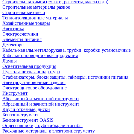
Строительная химия (смазки, реагенты, масла и др)
Строительные материалы разное
Строительные смеси
Теплоизоляционные материалы
Хозяйственные товары
Электрика
Электросчетчики
Элементы питания
Детекторы
Кабель-каналы,металлорукава, трубки, коробки установочные
Кабельно-проводниковая продукция
Лампы
Осветительная продукция
Пуско-защитная аппаратура
Стабилизаторы, блоки защиты, таймеры, источники питания
Электроустановочные изделия
Электрощитовое оборудование
Инструмент
Абразивный и зачистной инструмент
Абразивный и зачистной инструмент
Круги отрезные, диски
Бензоинструмент
Бензоинструмент OASIS
Опрессовщики, трубогибы, листогибы
Расходные материалы к электроинструменту