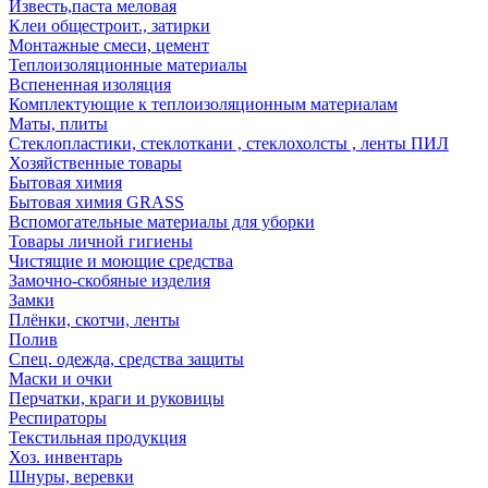
Известь,паста меловая
Клеи общестроит., затирки
Монтажные смеси, цемент
Теплоизоляционные материалы
Вспененная изоляция
Комплектующие к теплоизоляционным материалам
Маты, плиты
Стеклопластики, стеклоткани , стеклохолсты , ленты ПИЛ
Хозяйственные товары
Бытовая химия
Бытовая химия GRASS
Вспомогательные материалы для уборки
Товары личной гигиены
Чистящие и моющие средства
Замочно-скобяные изделия
Замки
Плёнки, скотчи, ленты
Полив
Спец. одежда, средства защиты
Маски и очки
Перчатки, краги и руковицы
Респираторы
Текстильная продукция
Хоз. инвентарь
Шнуры, веревки