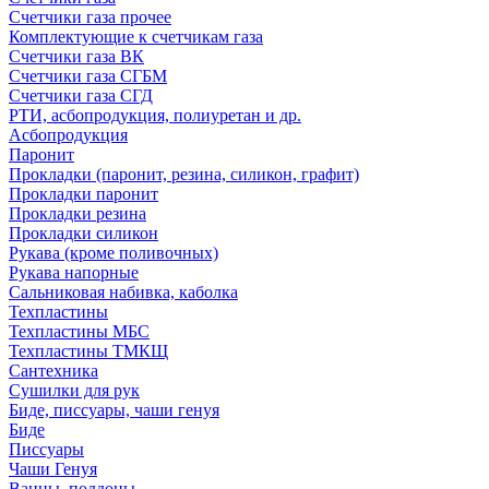
Счетчики газа прочее
Комплектующие к счетчикам газа
Счетчики газа ВК
Счетчики газа СГБМ
Счетчики газа СГД
РТИ, асбопродукция, полиуретан и др.
Асбопродукция
Паронит
Прокладки (паронит, резина, силикон, графит)
Прокладки паронит
Прокладки резина
Прокладки силикон
Рукава (кроме поливочных)
Рукава напорные
Сальниковая набивка, каболка
Техпластины
Техпластины МБС
Техпластины ТМКЩ
Сантехника
Сушилки для рук
Биде, писсуары, чаши генуя
Биде
Писсуары
Чаши Генуя
Ванны, поддоны