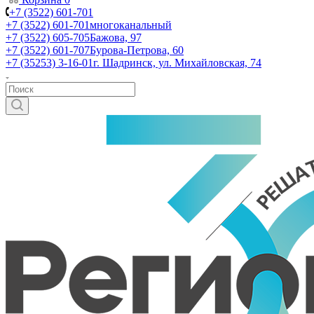
+7 (3522) 601-701
+7 (3522) 601-701
многоканальный
+7 (3522) 605-705
Бажова, 97
+7 (3522) 601-707
Бурова-Петрова, 60
+7 (35253) 3-16-01
г. Шадринск, ул. Михайловская, 74