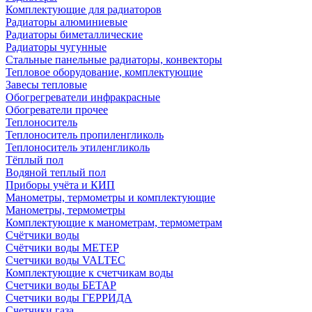
Комплектующие для радиаторов
Радиаторы алюминиевые
Радиаторы биметаллические
Радиаторы чугунные
Стальные панельные радиаторы, конвекторы
Тепловое оборудование, комплектующие
Завесы тепловые
Обогрегреватели инфракрасные
Обогреватели прочее
Теплоноситель
Теплоноситель пропиленгликоль
Теплоноситель этиленгликоль
Тёплый пол
Водяной теплый пол
Приборы учёта и КИП
Манометры, термометры и комплектующие
Манометры, термометры
Комплектующие к манометрам, термометрам
Счётчики воды
Счётчики воды МЕТЕР
Счетчики воды VALTEC
Комплектующие к счетчикам воды
Счетчики воды БЕТАР
Счетчики воды ГЕРРИДА
Счетчики газа