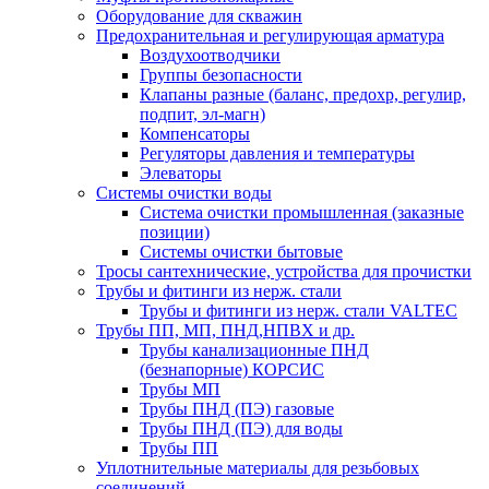
Оборудование для скважин
Предохранительная и регулирующая арматура
Воздухоотводчики
Группы безопасности
Клапаны разные (баланс, предохр, регулир,
подпит, эл-магн)
Компенсаторы
Регуляторы давления и температуры
Элеваторы
Системы очистки воды
Система очистки промышленная (заказные
позиции)
Системы очистки бытовые
Тросы сантехнические, устройства для прочистки
Трубы и фитинги из нерж. стали
Трубы и фитинги из нерж. стали VALTEC
Трубы ПП, МП, ПНД,НПВХ и др.
Трубы канализационные ПНД
(безнапорные) КОРСИС
Трубы МП
Трубы ПНД (ПЭ) газовые
Трубы ПНД (ПЭ) для воды
Трубы ПП
Уплотнительные материалы для резьбовых
соединений