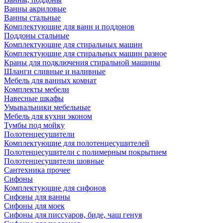
Ванны акриловые
Ванны стальные
Комплектующие для ванн и поддонов
Поддоны стальные
Комплектующие для стиральных машин
Комплектующие для стиральных машин разное
Краны для подключения стиральной машины
Шланги сливные и наливные
Мебель для ванных комнат
Комплекты мебели
Навесные шкафы
Умывальники мебельные
Мебель для кухни эконом
Тумбы под мойку
Полотенцесушители
Комплектующие для полотенцесушителей
Полотенцесушители с полимерным покрытием
Полотенцесушители шовные
Сантехника прочее
Сифоны
Комплектующие для сифонов
Сифоны для ванны
Сифоны для моек
Сифоны для писсуаров, биде, чаш генуя