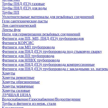
Трубы ПНД (ПЭ) газовые
Трубы ПНД (ПЭ) для воды
Трубы ПП
Уплотнительные материалы для резьбовых соединений
Гели сантехнические,пасты
Лен сантехнический
Ленты фум
Нити для гермеризации резьбовых соединений
Фитинги для ПП, МП, ПНД (ПЭ) трубопроводов
Фитинги КОРСИС
Фитинги для МП трубопровода
Фитинги для ПНД (ПЭ) трубопровода под стыковую сварку
Фитинги для ПП трубопровода
Фитинги для НПВХ трубопровода
Фитинги для ПНД (ПЭ) трубопровода компрессионные
Фитинги для ПНД (ПЭ) трубопровода с закладными эл. нагрев
Хомуты
Хомуты ремонтные
Хомуты обрезиненные
Хомуты червячные
Хомуты силовые
ЛУЧШАЯ ЦЕНА
Водоснабжение/Газоснабжение/Водоотведение
Трубы и фитинги из нерж. стали
Канализация