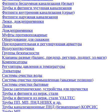
Фитинги бесшумная канализация (белые)
Трубы и фитинги чугунная канализация
Фитинги внутренняя канализация (серые)
Фитинги наружная канализация
Люки, дождеприемники
Люки
Дождеприемники
Муфты противопожарные
Оборудование для скважин
Предохранительная и регулирующая арматура
Воздухоотводчики
Группы безопасности
Клапаны разные (баланс, предохр, регулир, подпит, эл-магн)
Компенсаторы
Регуляторы давления и температуры
Элеваторы
Системы очистки воды
Система очистки промышленная (заказные позиции)
Системы очистки бытовые
Тросы сантехнические, устройства для прочистки
Трубы и фитинги из нерж. стали
Трубы и фитинги из нерж. стали VALTEC
Трубы ПП, МП, ПНД,НПВХ и др.
Трубы канализационные ПНД (безнапорные) КОРСИС
Трубы МП