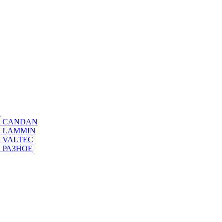
а
ода CANDAN
да LAMMIN
да VALTEC
да РАЗНОЕ