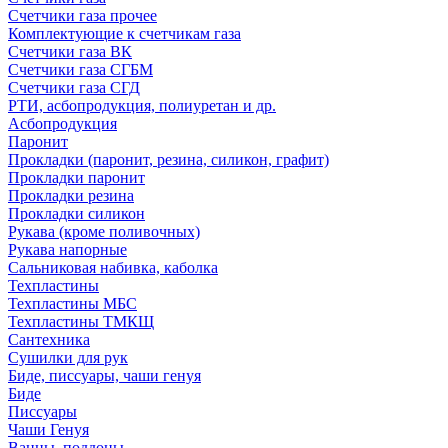
Счетчики газа прочее
Комплектующие к счетчикам газа
Счетчики газа ВК
Счетчики газа СГБМ
Счетчики газа СГД
РТИ, асбопродукция, полиуретан и др.
Асбопродукция
Паронит
Прокладки (паронит, резина, силикон, графит)
Прокладки паронит
Прокладки резина
Прокладки силикон
Рукава (кроме поливочных)
Рукава напорные
Сальниковая набивка, каболка
Техпластины
Техпластины МБС
Техпластины ТМКЩ
Сантехника
Сушилки для рук
Биде, писсуары, чаши генуя
Биде
Писсуары
Чаши Генуя
Ванны, поддоны