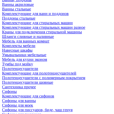
Ванны акриловые
Ванны стальные
Комплектующие для ванн и поддонов
Поддоны стальные
Комплектующие для стиральных машин
Комплектующие для стиральных машин разное
Краны для подключения стиральной машины
Шланги сливные и наливные
Мебель для ванных комнат
Комплекты мебели
Навесные шкафы
Умывальники мебельные
Мебель для кухни эконом
Тумбы под мойку
Полотенцесушители
Комплектующие для полотенцесушителей
Полотенцесушители с полимерным покрытием
Полотенцесушители шовные
Сантехника прочее
Сифоны
Комплектующие для сифонов
Сифоны для ванны
Сифоны для моек
Сифоны для писсуаров, биде, чаш генуя