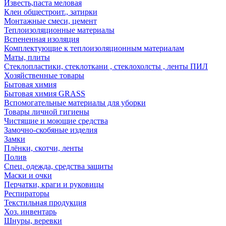
Известь,паста меловая
Клеи общестроит., затирки
Монтажные смеси, цемент
Теплоизоляционные материалы
Вспененная изоляция
Комплектующие к теплоизоляционным материалам
Маты, плиты
Стеклопластики, стеклоткани , стеклохолсты , ленты ПИЛ
Хозяйственные товары
Бытовая химия
Бытовая химия GRASS
Вспомогательные материалы для уборки
Товары личной гигиены
Чистящие и моющие средства
Замочно-скобяные изделия
Замки
Плёнки, скотчи, ленты
Полив
Спец. одежда, средства защиты
Маски и очки
Перчатки, краги и руковицы
Респираторы
Текстильная продукция
Хоз. инвентарь
Шнуры, веревки