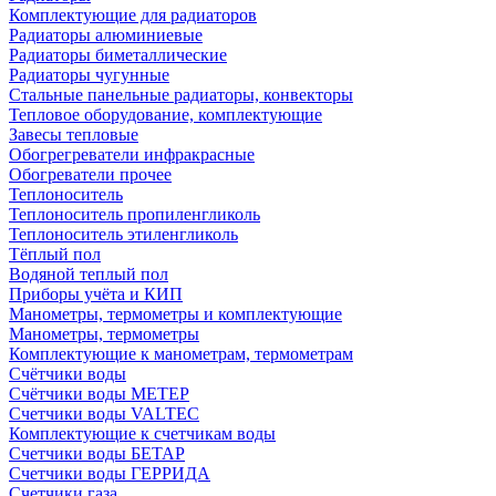
Комплектующие для радиаторов
Радиаторы алюминиевые
Радиаторы биметаллические
Радиаторы чугунные
Стальные панельные радиаторы, конвекторы
Тепловое оборудование, комплектующие
Завесы тепловые
Обогрегреватели инфракрасные
Обогреватели прочее
Теплоноситель
Теплоноситель пропиленгликоль
Теплоноситель этиленгликоль
Тёплый пол
Водяной теплый пол
Приборы учёта и КИП
Манометры, термометры и комплектующие
Манометры, термометры
Комплектующие к манометрам, термометрам
Счётчики воды
Счётчики воды МЕТЕР
Счетчики воды VALTEC
Комплектующие к счетчикам воды
Счетчики воды БЕТАР
Счетчики воды ГЕРРИДА
Счетчики газа