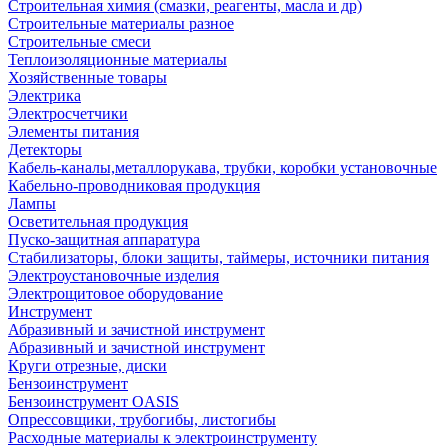
Строительная химия (смазки, реагенты, масла и др)
Строительные материалы разное
Строительные смеси
Теплоизоляционные материалы
Хозяйственные товары
Электрика
Электросчетчики
Элементы питания
Детекторы
Кабель-каналы,металлорукава, трубки, коробки установочные
Кабельно-проводниковая продукция
Лампы
Осветительная продукция
Пуско-защитная аппаратура
Стабилизаторы, блоки защиты, таймеры, источники питания
Электроустановочные изделия
Электрощитовое оборудование
Инструмент
Абразивный и зачистной инструмент
Абразивный и зачистной инструмент
Круги отрезные, диски
Бензоинструмент
Бензоинструмент OASIS
Опрессовщики, трубогибы, листогибы
Расходные материалы к электроинструменту