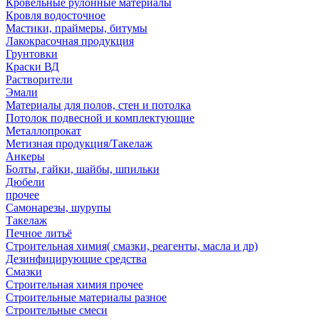
Кровельные рулонные материалы
Кровля водосточное
Мастики, праймеры, битумы
Лакокрасочная продукция
Грунтовки
Краски ВД
Растворители
Эмали
Материалы для полов, стен и потолка
Потолок подвесной и комплектующие
Металлопрокат
Метизная продукция/Такелаж
Анкеры
Болты, гайки, шайбы, шпильки
Дюбели
прочее
Самонарезы, шурупы
Такелаж
Печное литьё
Строительная химия( смазки, реагенты, масла и др)
Дезинфицирующие средства
Смазки
Строительная химия прочее
Строительные материалы разное
Строительные смеси