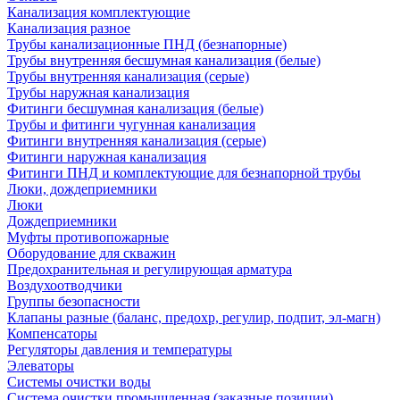
Канализация комплектующие
Канализация разное
Трубы канализационные ПНД (безнапорные)
Трубы внутренняя бесшумная канализация (белые)
Трубы внутренняя канализация (серые)
Трубы наружная канализация
Фитинги бесшумная канализация (белые)
Трубы и фитинги чугунная канализация
Фитинги внутренняя канализация (серые)
Фитинги наружная канализация
Фитинги ПНД и комплектующие для безнапорной трубы
Люки, дождеприемники
Люки
Дождеприемники
Муфты противопожарные
Оборудование для скважин
Предохранительная и регулирующая арматура
Воздухоотводчики
Группы безопасности
Клапаны разные (баланс, предохр, регулир, подпит, эл-магн)
Компенсаторы
Регуляторы давления и температуры
Элеваторы
Системы очистки воды
Система очистки промышленная (заказные позиции)