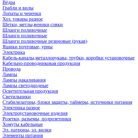
Вёдра
Грабли и вилы
Лопаты и черенки
Хоз. товары разное
Щетки, метлы,веники,совки
Шланги поливочные
Шланги поливочные
Шланги поливочные резиновые (рукав)
Ящики почтовые, урны
Электрика
Кабель-каналы,металлорукава, трубки, коробки установочные
Кабельно-проводниковая продукция
Провода
Лампы
Лампы накаливания
Лампы светодиодные
Осветительная продукция
Светильники
Стабилизаторы, блоки защиты, таймеры, источники питания
Электрика разное
Электроустановочные изделия
Розетки, разъемы, подрозетники
Хомуты кабельные
Эл. патроны, эл. вилки
Элементы питания