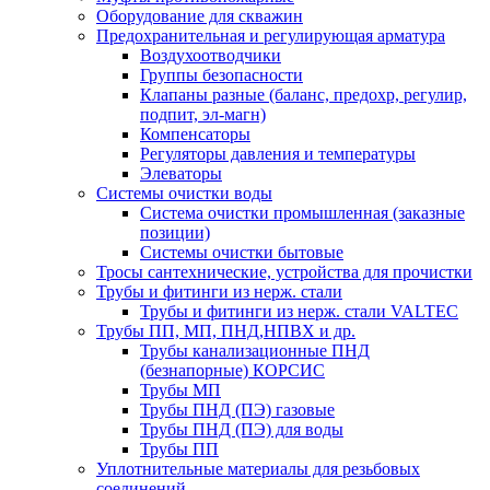
Оборудование для скважин
Предохранительная и регулирующая арматура
Воздухоотводчики
Группы безопасности
Клапаны разные (баланс, предохр, регулир,
подпит, эл-магн)
Компенсаторы
Регуляторы давления и температуры
Элеваторы
Системы очистки воды
Система очистки промышленная (заказные
позиции)
Системы очистки бытовые
Тросы сантехнические, устройства для прочистки
Трубы и фитинги из нерж. стали
Трубы и фитинги из нерж. стали VALTEC
Трубы ПП, МП, ПНД,НПВХ и др.
Трубы канализационные ПНД
(безнапорные) КОРСИС
Трубы МП
Трубы ПНД (ПЭ) газовые
Трубы ПНД (ПЭ) для воды
Трубы ПП
Уплотнительные материалы для резьбовых
соединений