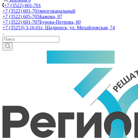
+7 (3522) 601-701
+7 (3522) 601-701
многоканальный
+7 (3522) 605-705
Бажова, 97
+7 (3522) 601-707
Бурова-Петрова, 60
+7 (35253) 3-16-01
г. Шадринск, ул. Михайловская, 74