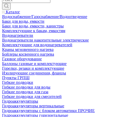
Каталог
Водоснабжение/Газоснабжение/Водоотведение
Баки для воды, емкости
Баки для воды, емкости, канистры
Комплектующие к бакам, емкостям
Водонагреватели
Водонагреватели накопительные электрические
Комплектующие для водонагревателей
Краны мгновенного нагрева
Бойлеры косвенного нагрева
Газовое оборудование
Баллоны газовые и комплектующие
Горелки, резаки и комплектующие
Изолирующие соединения, фланцы
Пункты ГРПШ
Гибкие подводки
Гибкие подводки для воды
Гибкие подводки для газа
Гибкие подводки для смесителей
Гидроаккумуляторы
Гидроаккумуляторы вертикальные
Гидроаккумуляторы с блоком автоматики ПРОЧИЕ
Гидроаккумуляторы горизонтальные