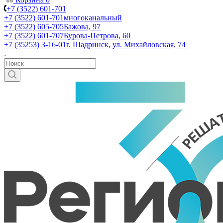
+7 (3522) 601-701
+7 (3522) 601-701
многоканальный
+7 (3522) 605-705
Бажова, 97
+7 (3522) 601-707
Бурова-Петрова, 60
+7 (35253) 3-16-01
г. Шадринск, ул. Михайловская, 74