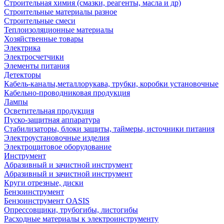
Строительная химия (смазки, реагенты, масла и др)
Строительные материалы разное
Строительные смеси
Теплоизоляционные материалы
Хозяйственные товары
Электрика
Электросчетчики
Элементы питания
Детекторы
Кабель-каналы,металлорукава, трубки, коробки установочные
Кабельно-проводниковая продукция
Лампы
Осветительная продукция
Пуско-защитная аппаратура
Стабилизаторы, блоки защиты, таймеры, источники питания
Электроустановочные изделия
Электрощитовое оборудование
Инструмент
Абразивный и зачистной инструмент
Абразивный и зачистной инструмент
Круги отрезные, диски
Бензоинструмент
Бензоинструмент OASIS
Опрессовщики, трубогибы, листогибы
Расходные материалы к электроинструменту