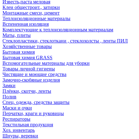
Известь,паста меловая
Клеи общестроит., затирки
Монтажные смеси, цемент
Теплоизоляционные материалы
Вспененная изоляция
Комплектующие к теплоизоляционным материалам
Маты, плиты
Стеклопластики, стеклоткани , стеклохолсты , ленты ПИЛ
Хозяйственные товары
Бытовая химия
Бытовая химия GRASS
Вспомогательные материалы для уборки
Товары личной гигиены
Чистящие и моющие средства
Замочно-скобяные изделия
Замки
Плёнки, скотчи, ленты
Полив
Спец. одежда, средства защиты
Маски и очки
Перчатки, краги и руковицы
Респираторы
Текстильная продукция
Хоз. инвентарь
Шнуры, веревки