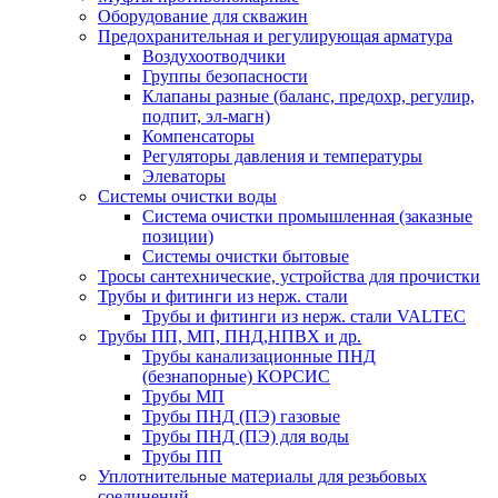
Оборудование для скважин
Предохранительная и регулирующая арматура
Воздухоотводчики
Группы безопасности
Клапаны разные (баланс, предохр, регулир,
подпит, эл-магн)
Компенсаторы
Регуляторы давления и температуры
Элеваторы
Системы очистки воды
Система очистки промышленная (заказные
позиции)
Системы очистки бытовые
Тросы сантехнические, устройства для прочистки
Трубы и фитинги из нерж. стали
Трубы и фитинги из нерж. стали VALTEC
Трубы ПП, МП, ПНД,НПВХ и др.
Трубы канализационные ПНД
(безнапорные) КОРСИС
Трубы МП
Трубы ПНД (ПЭ) газовые
Трубы ПНД (ПЭ) для воды
Трубы ПП
Уплотнительные материалы для резьбовых
соединений