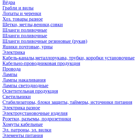
Вёдра
Грабли и вилы
Лопаты и черенки
Хоз. товары разное
Щетки, метлы,веники,совки
Шланги поливочные
Шланги поливочные
Шланги поливочные резиновые (рукав)
Ящики почтовые, урны
Электрика
Кабель-каналы,металлорукава, трубки, коробки установочные
Кабельно-проводниковая продукция
Провода
Лампы
Лампы накаливания
Лампы светодиодные
Осветительная продукция
Светильники
Стабилизаторы, блоки защиты, таймеры, источники питания
Электрика разное
Электроустановочные изделия
Розетки, разъемы, подрозетники
Хомуты кабельные
Эл. патроны, эл. вилки
Элементы питания