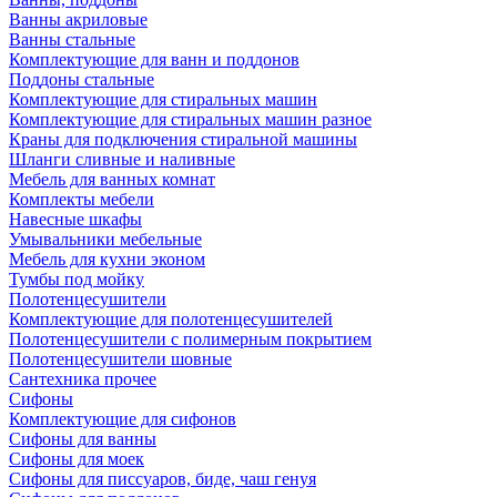
Ванны акриловые
Ванны стальные
Комплектующие для ванн и поддонов
Поддоны стальные
Комплектующие для стиральных машин
Комплектующие для стиральных машин разное
Краны для подключения стиральной машины
Шланги сливные и наливные
Мебель для ванных комнат
Комплекты мебели
Навесные шкафы
Умывальники мебельные
Мебель для кухни эконом
Тумбы под мойку
Полотенцесушители
Комплектующие для полотенцесушителей
Полотенцесушители с полимерным покрытием
Полотенцесушители шовные
Сантехника прочее
Сифоны
Комплектующие для сифонов
Сифоны для ванны
Сифоны для моек
Сифоны для писсуаров, биде, чаш генуя