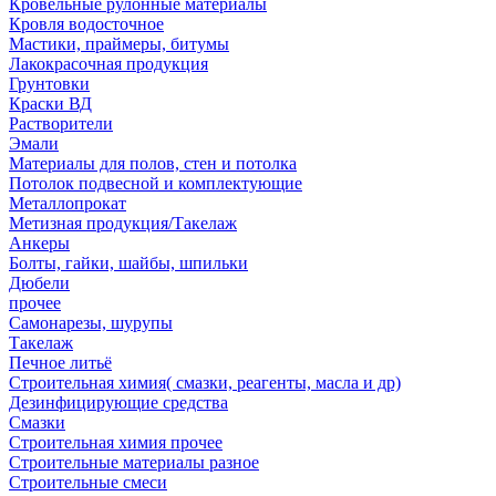
Кровельные рулонные материалы
Кровля водосточное
Мастики, праймеры, битумы
Лакокрасочная продукция
Грунтовки
Краски ВД
Растворители
Эмали
Материалы для полов, стен и потолка
Потолок подвесной и комплектующие
Металлопрокат
Метизная продукция/Такелаж
Анкеры
Болты, гайки, шайбы, шпильки
Дюбели
прочее
Самонарезы, шурупы
Такелаж
Печное литьё
Строительная химия( смазки, реагенты, масла и др)
Дезинфицирующие средства
Смазки
Строительная химия прочее
Строительные материалы разное
Строительные смеси