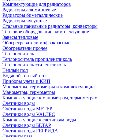
Комплектующие для радиаторов
Радиаторы алюминиевые
Радиаторы биметаллические
Радиаторы чугунные
Стальные панельные радиаторы, конвекторы
Тепловое оборудование, комплектующие
Завесы тепловые
Обогрегреватели инфракрасные
Обогреватели прочее
Теплоноситель
Теплоноситель пропиленгликоль
Теплоноситель этиленгликоль
Тёплый пол
Водяной теплый пол
Приборы учёта и КИП
Манометры, термометры и комплектующие
Манометры, термометры
Комплектующие к манометрам, термометрам
Счётчики воды
Счётчики воды МЕТЕР
Счетчики воды VALTEC
Комплектующие к счетчикам воды
Счетчики воды БЕТАР
Счетчики воды ГЕРРИДА
Счетчики газа