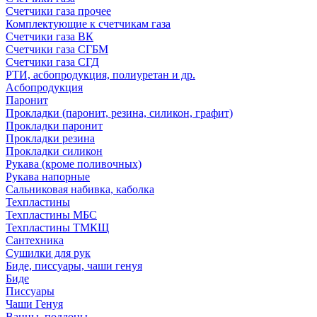
Счетчики газа прочее
Комплектующие к счетчикам газа
Счетчики газа ВК
Счетчики газа СГБМ
Счетчики газа СГД
РТИ, асбопродукция, полиуретан и др.
Асбопродукция
Паронит
Прокладки (паронит, резина, силикон, графит)
Прокладки паронит
Прокладки резина
Прокладки силикон
Рукава (кроме поливочных)
Рукава напорные
Сальниковая набивка, каболка
Техпластины
Техпластины МБС
Техпластины ТМКЩ
Сантехника
Сушилки для рук
Биде, писсуары, чаши генуя
Биде
Писсуары
Чаши Генуя
Ванны, поддоны