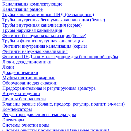
Канализация комплектующие
Канализация разное
Трубы канализационные ПНД (безнапорные)
Трубы внутренняя бесшумная канализация (белые)
Трубы внутренняя канализация (серые)
Трубы наружная канализация
Фитинги бесшумная канализация (белые)
Трубы и фитинги чугунная канализация
Фитинги внутренняя канализация (серые)
Фитинги наружная канализация
Фитинги ПНД и комплектующие для безнапорной трубы
Люки, дождеприемники
Люки
Дождеприемники
Муфты противопожарные
Оборудование для скважин
Предохранительная и регулирующая арматура
Воздухоотводчики
Группы безопасности
Клапаны разные (баланс, предохр, регулир, подпит, эл-магн)
Компенсаторы
Регуляторы давления и температуры
Элеваторы
Системы очистки воды
Система очистки промышленная (заказные позиции)