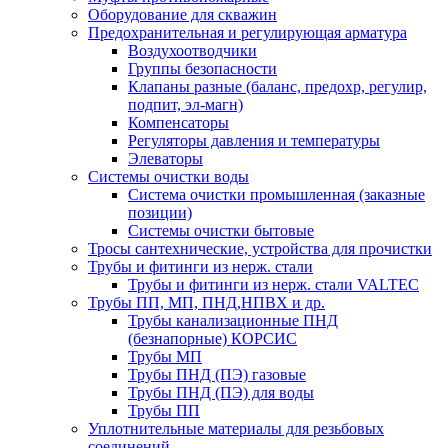
Оборудование для скважин
Предохранительная и регулирующая арматура
Воздухоотводчики
Группы безопасности
Клапаны разные (баланс, предохр, регулир,
подпит, эл-магн)
Компенсаторы
Регуляторы давления и температуры
Элеваторы
Системы очистки воды
Система очистки промышленная (заказные
позиции)
Системы очистки бытовые
Тросы сантехнические, устройства для прочистки
Трубы и фитинги из нерж. стали
Трубы и фитинги из нерж. стали VALTEC
Трубы ПП, МП, ПНД,НПВХ и др.
Трубы канализационные ПНД
(безнапорные) КОРСИС
Трубы МП
Трубы ПНД (ПЭ) газовые
Трубы ПНД (ПЭ) для воды
Трубы ПП
Уплотнительные материалы для резьбовых
соединений