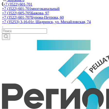
+7 (3522) 601-701
+7 (3522) 601-701
многоканальный
+7 (3522) 605-705
Бажова, 97
+7 (3522) 601-707
Бурова-Петрова, 60
+7 (35253) 3-16-01
г. Шадринск, ул. Михайловская, 74