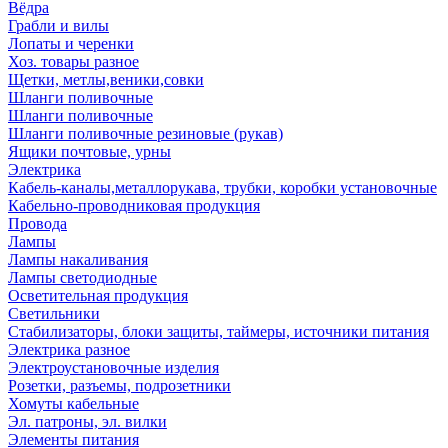
Вёдра
Грабли и вилы
Лопаты и черенки
Хоз. товары разное
Щетки, метлы,веники,совки
Шланги поливочные
Шланги поливочные
Шланги поливочные резиновые (рукав)
Ящики почтовые, урны
Электрика
Кабель-каналы,металлорукава, трубки, коробки установочные
Кабельно-проводниковая продукция
Провода
Лампы
Лампы накаливания
Лампы светодиодные
Осветительная продукция
Светильники
Стабилизаторы, блоки защиты, таймеры, источники питания
Электрика разное
Электроустановочные изделия
Розетки, разъемы, подрозетники
Хомуты кабельные
Эл. патроны, эл. вилки
Элементы питания