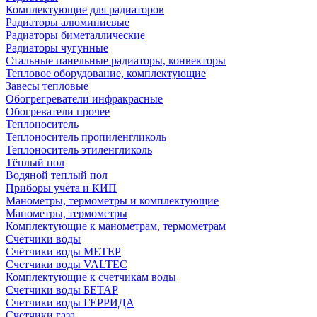
Комплектующие для радиаторов
Радиаторы алюминиевые
Радиаторы биметаллические
Радиаторы чугунные
Стальные панельные радиаторы, конвекторы
Тепловое оборудование, комплектующие
Завесы тепловые
Обогрегреватели инфракрасные
Обогреватели прочее
Теплоноситель
Теплоноситель пропиленгликоль
Теплоноситель этиленгликоль
Тёплый пол
Водяной теплый пол
Приборы учёта и КИП
Манометры, термометры и комплектующие
Манометры, термометры
Комплектующие к манометрам, термометрам
Счётчики воды
Счётчики воды МЕТЕР
Счетчики воды VALTEC
Комплектующие к счетчикам воды
Счетчики воды БЕТАР
Счетчики воды ГЕРРИДА
Счетчики газа