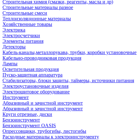
Строительная химия (смазки, реагенты, масла и др)
Строительные материалы разное
Строительные смеси
Теплоизоляционные материалы
Хозяйственные товары
Электрика
Электросчетчики
Элементы питания
Детекторы
Кабель-каналы,металлорукава, трубки, коробки установочные
Кабельно-проводниковая продукция
Лампы
Осветительная продукция
Пуско-защитная аппаратура
Стабилизаторы, блоки защиты, таймеры, источники питания
Электроустановочные изделия
Электрощитовое оборудование
Инструмент
Абразивный и зачистной инструмент
Абразивный и зачистной инструмент
Круги отрезные, диски
Бензоинструмент
Бензоинструмент OASIS
Опрессовщики, трубогибы, листогибы
Расходные материалы к электроинструменту