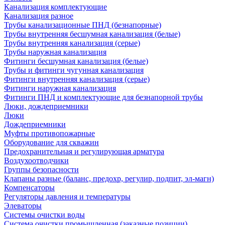
Канализация комплектующие
Канализация разное
Трубы канализационные ПНД (безнапорные)
Трубы внутренняя бесшумная канализация (белые)
Трубы внутренняя канализация (серые)
Трубы наружная канализация
Фитинги бесшумная канализация (белые)
Трубы и фитинги чугунная канализация
Фитинги внутренняя канализация (серые)
Фитинги наружная канализация
Фитинги ПНД и комплектующие для безнапорной трубы
Люки, дождеприемники
Люки
Дождеприемники
Муфты противопожарные
Оборудование для скважин
Предохранительная и регулирующая арматура
Воздухоотводчики
Группы безопасности
Клапаны разные (баланс, предохр, регулир, подпит, эл-магн)
Компенсаторы
Регуляторы давления и температуры
Элеваторы
Системы очистки воды
Система очистки промышленная (заказные позиции)