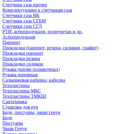
Счетчики газа прочее
Комплектующие к счетчикам газа
Счетчики газа ВК
Счетчики газа СГБМ
Счетчики газа СГД
РТИ, асбопродукция, полиуретан и др.
Асбопродукция
Паронит
Прокладки (паронит, резина, силикон, графит)
Прокладки паронит
Прокладки резина
Прокладки силикон
Рукава (кроме поливочных)
Рукава напорные
Сальниковая набивка, каболка
Техпластины
Техпластины МБС
Техпластины ТМКЩ
Сантехника
Сушилки для рук
Биде, писсуары, чаши генуя
Биде
Писсуары
Чаши Генуя
Ванны, поддоны