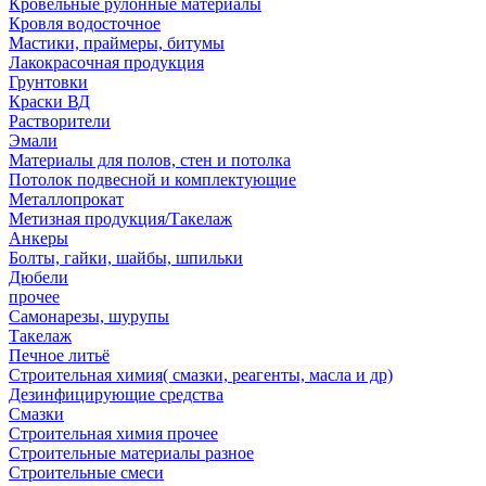
Кровельные рулонные материалы
Кровля водосточное
Мастики, праймеры, битумы
Лакокрасочная продукция
Грунтовки
Краски ВД
Растворители
Эмали
Материалы для полов, стен и потолка
Потолок подвесной и комплектующие
Металлопрокат
Метизная продукция/Такелаж
Анкеры
Болты, гайки, шайбы, шпильки
Дюбели
прочее
Самонарезы, шурупы
Такелаж
Печное литьё
Строительная химия( смазки, реагенты, масла и др)
Дезинфицирующие средства
Смазки
Строительная химия прочее
Строительные материалы разное
Строительные смеси