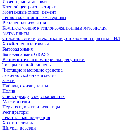
Известь,паста меловая
Клеи общестроит., затирки
Монтажные смеси, цемент
Теплоизоляционные материалы
Вспененная изоляция
Комплектующие к теплоизоляционным материалам
Маты, плиты
Стеклопластики, стеклоткани , стеклохолсты , ленты ПИЛ
Хозяйственные товары
Бытовая химия
Бытовая химия GRASS
Вспомогательные материалы для уборки
Товары личной гигиены
Чистящие и моющие средства
Замочно-скобяные изделия
Замки
Плёнки, скотчи, ленты
Полив
Спец. одежда, средства защиты
Маски и очки
Перчатки, краги и руковицы
Респираторы
Текстильная продукция
Хоз. инвентарь
Шнуры, веревки