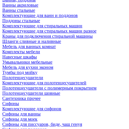
Ванны акриловые
Ванны стальные
Комплектующие для ванн и поддонов
Поддоны стальные
Комплектующие для стиральных машин
Комплектующие для стиральных машин разное
Краны для подключения стиральной машины
Шланги сливные и наливные
Мебель для ванных комнат
Комплекты мебели
Навесные шкафы
Умывальники мебельные
Мебель для кухни эконом
Тумбы под мойку
Полотенцесушители
Комплектующие для полотенцесушителей
Полотенцесушители с полимерным покрытием
Полотенцесушители шовные
Сантехника прочее
Сифоны
Комплектующие для сифонов
Сифоны для ванны
Сифоны для моек
Сифоны для писсуаров, биде, чаш генуя