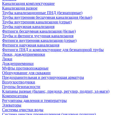
Канализация комплектующие
Канализация разное
Трубы канализационные ПНД (безнапорные)
Трубы внутренняя бесшумная канализация (белые)
Трубы внутренняя канализация (серые)
Трубы наружная канализация
Фитинги бесшумная канализация (белые)
Трубы и фитинги чугунная канализация
Фитинги внутренняя канализация (серые)
Фитинги наружная канализация
Фитинги ПНД и комплектующие для безнапорной трубы
Люки, дождеприемники
Люки
Дождеприемники
Муфты противопожарные
Оборудование для скважин
Предохранительная и регулирующая арматура
Воздухоотводчики
Группы безопасности
Клапаны разные (баланс, предохр, регулир, подпит, эл-магн)
Компенсаторы
Регуляторы давления и температуры
Элеваторы
Системы очистки воды
Система очистки промышленная (заказные позиции)