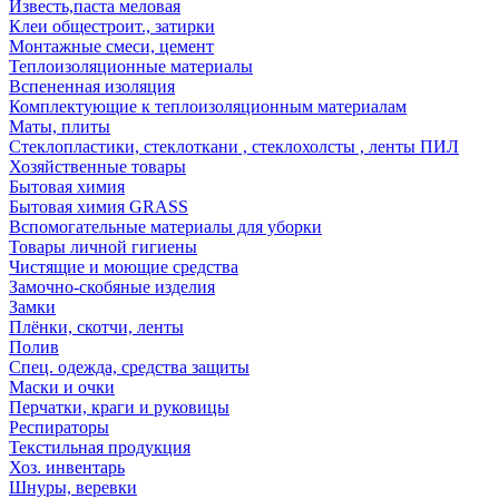
Известь,паста меловая
Клеи общестроит., затирки
Монтажные смеси, цемент
Теплоизоляционные материалы
Вспененная изоляция
Комплектующие к теплоизоляционным материалам
Маты, плиты
Стеклопластики, стеклоткани , стеклохолсты , ленты ПИЛ
Хозяйственные товары
Бытовая химия
Бытовая химия GRASS
Вспомогательные материалы для уборки
Товары личной гигиены
Чистящие и моющие средства
Замочно-скобяные изделия
Замки
Плёнки, скотчи, ленты
Полив
Спец. одежда, средства защиты
Маски и очки
Перчатки, краги и руковицы
Респираторы
Текстильная продукция
Хоз. инвентарь
Шнуры, веревки