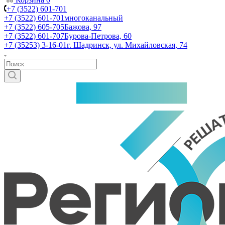
+7 (3522) 601-701
+7 (3522) 601-701
многоканальный
+7 (3522) 605-705
Бажова, 97
+7 (3522) 601-707
Бурова-Петрова, 60
+7 (35253) 3-16-01
г. Шадринск, ул. Михайловская, 74