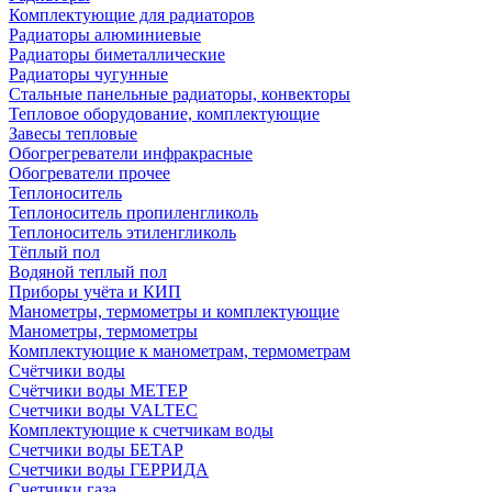
Комплектующие для радиаторов
Радиаторы алюминиевые
Радиаторы биметаллические
Радиаторы чугунные
Стальные панельные радиаторы, конвекторы
Тепловое оборудование, комплектующие
Завесы тепловые
Обогрегреватели инфракрасные
Обогреватели прочее
Теплоноситель
Теплоноситель пропиленгликоль
Теплоноситель этиленгликоль
Тёплый пол
Водяной теплый пол
Приборы учёта и КИП
Манометры, термометры и комплектующие
Манометры, термометры
Комплектующие к манометрам, термометрам
Счётчики воды
Счётчики воды МЕТЕР
Счетчики воды VALTEC
Комплектующие к счетчикам воды
Счетчики воды БЕТАР
Счетчики воды ГЕРРИДА
Счетчики газа