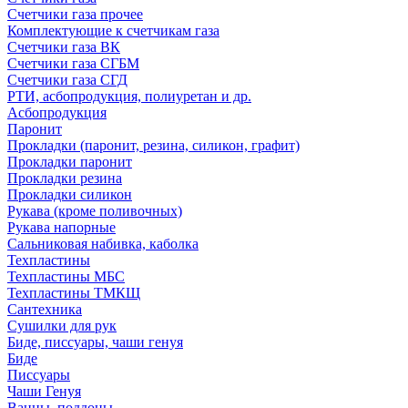
Счетчики газа прочее
Комплектующие к счетчикам газа
Счетчики газа ВК
Счетчики газа СГБМ
Счетчики газа СГД
РТИ, асбопродукция, полиуретан и др.
Асбопродукция
Паронит
Прокладки (паронит, резина, силикон, графит)
Прокладки паронит
Прокладки резина
Прокладки силикон
Рукава (кроме поливочных)
Рукава напорные
Сальниковая набивка, каболка
Техпластины
Техпластины МБС
Техпластины ТМКЩ
Сантехника
Сушилки для рук
Биде, писсуары, чаши генуя
Биде
Писсуары
Чаши Генуя
Ванны, поддоны