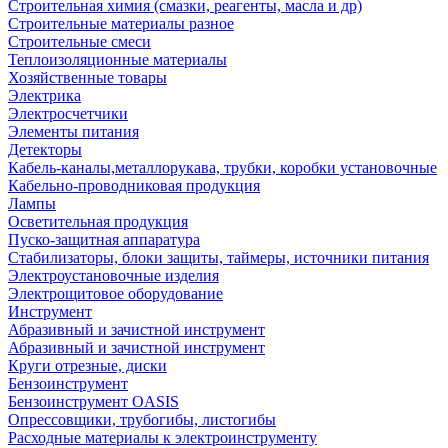
Строительная химия (смазки, реагенты, масла и др)
Строительные материалы разное
Строительные смеси
Теплоизоляционные материалы
Хозяйственные товары
Электрика
Электросчетчики
Элементы питания
Детекторы
Кабель-каналы,металлорукава, трубки, коробки установочные
Кабельно-проводниковая продукция
Лампы
Осветительная продукция
Пуско-защитная аппаратура
Стабилизаторы, блоки защиты, таймеры, источники питания
Электроустановочные изделия
Электрощитовое оборудование
Инструмент
Абразивный и зачистной инструмент
Абразивный и зачистной инструмент
Круги отрезные, диски
Бензоинструмент
Бензоинструмент OASIS
Опрессовщики, трубогибы, листогибы
Расходные материалы к электроинструменту