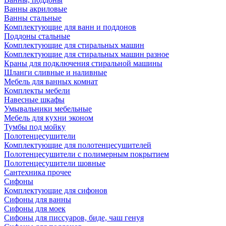
Ванны акриловые
Ванны стальные
Комплектующие для ванн и поддонов
Поддоны стальные
Комплектующие для стиральных машин
Комплектующие для стиральных машин разное
Краны для подключения стиральной машины
Шланги сливные и наливные
Мебель для ванных комнат
Комплекты мебели
Навесные шкафы
Умывальники мебельные
Мебель для кухни эконом
Тумбы под мойку
Полотенцесушители
Комплектующие для полотенцесушителей
Полотенцесушители с полимерным покрытием
Полотенцесушители шовные
Сантехника прочее
Сифоны
Комплектующие для сифонов
Сифоны для ванны
Сифоны для моек
Сифоны для писсуаров, биде, чаш генуя