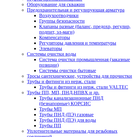
Оборудование для скважин
Предохранительная и регулирующая арматура
Воздухоотводчики
Группы безопасности
Клапаны разные (баланс, предохр, регулир,
подпит, эл-магн)
Компенсаторы
Регуляторы давления и температуры
Элеваторы
Системы очистки воды
Система очистки промышленная (заказные
позиции)
Системы очистки бытовые
Тросы сантехнические, устройства для прочистки
Трубы и фитинги из нерж. стали
Трубы и фитинги из нерж. стали VALTEC
Трубы ПП, МП, ПНД,НПВХ и др.
Трубы канализационные ПНД
(безнапорные) КОРСИС
Трубы МП
Трубы ПНД (ПЭ) газовые
Трубы ПНД (ПЭ) для воды
Трубы ПП
Уплотнительные материалы для резьбовых
соединений