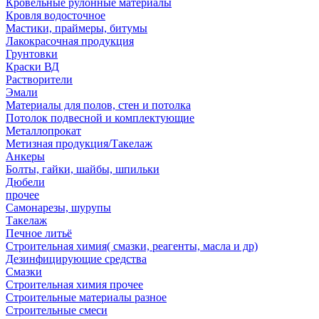
Кровельные рулонные материалы
Кровля водосточное
Мастики, праймеры, битумы
Лакокрасочная продукция
Грунтовки
Краски ВД
Растворители
Эмали
Материалы для полов, стен и потолка
Потолок подвесной и комплектующие
Металлопрокат
Метизная продукция/Такелаж
Анкеры
Болты, гайки, шайбы, шпильки
Дюбели
прочее
Самонарезы, шурупы
Такелаж
Печное литьё
Строительная химия( смазки, реагенты, масла и др)
Дезинфицирующие средства
Смазки
Строительная химия прочее
Строительные материалы разное
Строительные смеси