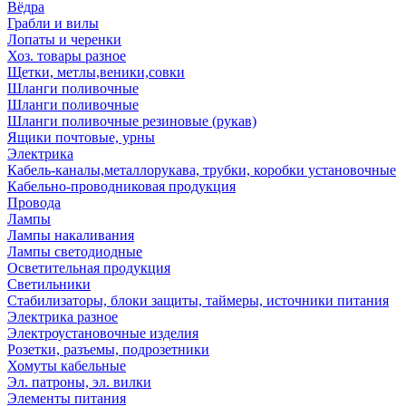
Вёдра
Грабли и вилы
Лопаты и черенки
Хоз. товары разное
Щетки, метлы,веники,совки
Шланги поливочные
Шланги поливочные
Шланги поливочные резиновые (рукав)
Ящики почтовые, урны
Электрика
Кабель-каналы,металлорукава, трубки, коробки установочные
Кабельно-проводниковая продукция
Провода
Лампы
Лампы накаливания
Лампы светодиодные
Осветительная продукция
Светильники
Стабилизаторы, блоки защиты, таймеры, источники питания
Электрика разное
Электроустановочные изделия
Розетки, разъемы, подрозетники
Хомуты кабельные
Эл. патроны, эл. вилки
Элементы питания