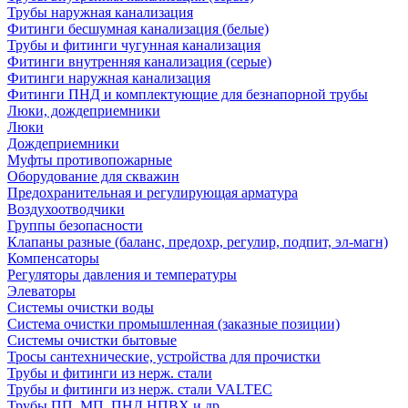
Трубы наружная канализация
Фитинги бесшумная канализация (белые)
Трубы и фитинги чугунная канализация
Фитинги внутренняя канализация (серые)
Фитинги наружная канализация
Фитинги ПНД и комплектующие для безнапорной трубы
Люки, дождеприемники
Люки
Дождеприемники
Муфты противопожарные
Оборудование для скважин
Предохранительная и регулирующая арматура
Воздухоотводчики
Группы безопасности
Клапаны разные (баланс, предохр, регулир, подпит, эл-магн)
Компенсаторы
Регуляторы давления и температуры
Элеваторы
Системы очистки воды
Система очистки промышленная (заказные позиции)
Системы очистки бытовые
Тросы сантехнические, устройства для прочистки
Трубы и фитинги из нерж. стали
Трубы и фитинги из нерж. стали VALTEC
Трубы ПП, МП, ПНД,НПВХ и др.