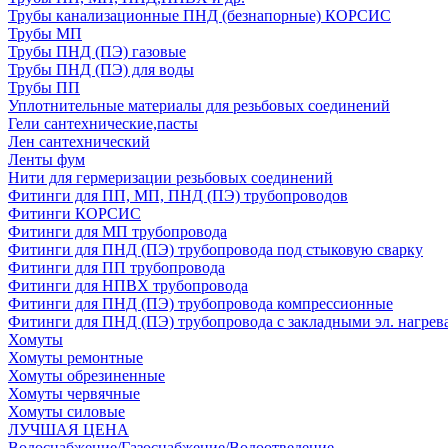
Трубы канализационные ПНД (безнапорные) КОРСИС
Трубы МП
Трубы ПНД (ПЭ) газовые
Трубы ПНД (ПЭ) для воды
Трубы ПП
Уплотнительные материалы для резьбовых соединений
Гели сантехнические,пасты
Лен сантехнический
Ленты фум
Нити для гермеризации резьбовых соединений
Фитинги для ПП, МП, ПНД (ПЭ) трубопроводов
Фитинги КОРСИС
Фитинги для МП трубопровода
Фитинги для ПНД (ПЭ) трубопровода под стыковую сварку
Фитинги для ПП трубопровода
Фитинги для НПВХ трубопровода
Фитинги для ПНД (ПЭ) трубопровода компрессионные
Фитинги для ПНД (ПЭ) трубопровода с закладными эл. нагрев
Хомуты
Хомуты ремонтные
Хомуты обрезиненные
Хомуты червячные
Хомуты силовые
ЛУЧШАЯ ЦЕНА
Водоснабжение/Газоснабжение/Водоотведение