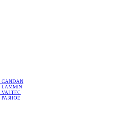
а
ода CANDAN
да LAMMIN
да VALTEC
да РАЗНОЕ