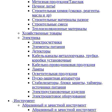
Метизная продукция/Такелаж
Печное литьё
Строительная химия (смазки, реагенты,
масла и др)
Строительные материалы разное
Строительные смеси
Теплоизоляционные материалы
Хозяйственные товары
Электрика
Электросчетчики
Элементы питания
Детекторы
Кабель-каналы,металлорукава, трубки,
коробки установочные
Кабельно-проводниковая продукция
Лампы
Осветительная продукция
Пуско-защитная аппаратура
Стабилизаторы, блоки защиты, таймеры,
источники питания
Электроустановочные изделия
Электрощитовое оборудование
Инструмент
Абразивный и зачистной инструмент
Абразивный и зачистной инструмент