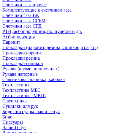
Счетчики газа прочее
Комплектующие к счетчикам газа
Счетчики газа ВК
Счетчики газа СГБМ
Счетчики газа СГД
РТИ, асбопродукция, полиуретан и др.
Асбопродукция
Паронит
Прокладки (паронит, резина, силикон, графит)
Прокладки паронит
Прокладки резина
Прокладки силикон
Рукава (кроме поливочных)
Рукава напорные
Сальниковая набивка, каболка
Техпластины
Техпластины МБС
Техпластины ТМКЩ
Сантехника
Сушилки для рук
Биде, писсуары, чаши генуя
Биде
Писсуары
Чаши Генуя
Ванны, поддоны