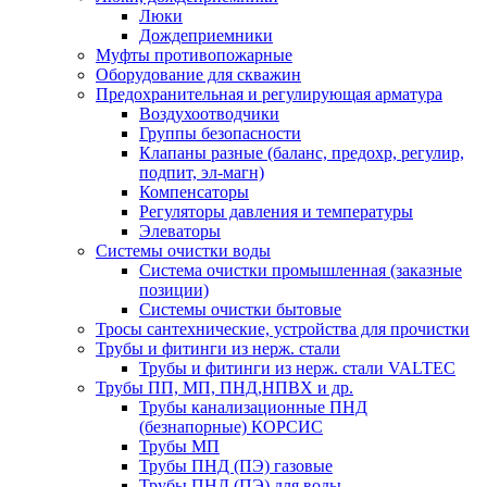
Люки
Дождеприемники
Муфты противопожарные
Оборудование для скважин
Предохранительная и регулирующая арматура
Воздухоотводчики
Группы безопасности
Клапаны разные (баланс, предохр, регулир,
подпит, эл-магн)
Компенсаторы
Регуляторы давления и температуры
Элеваторы
Системы очистки воды
Система очистки промышленная (заказные
позиции)
Системы очистки бытовые
Тросы сантехнические, устройства для прочистки
Трубы и фитинги из нерж. стали
Трубы и фитинги из нерж. стали VALTEC
Трубы ПП, МП, ПНД,НПВХ и др.
Трубы канализационные ПНД
(безнапорные) КОРСИС
Трубы МП
Трубы ПНД (ПЭ) газовые
Трубы ПНД (ПЭ) для воды