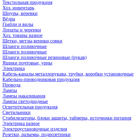
Текстильная продукция
Хоз. инвентарь
Шнуры, веревки
Вёдра
Грабли и вилы
Лопаты и черенки
Хоз. товары разное
Щетки, метлы,веники,совки
Шланги поливочные
Шланги поливочные
Шланги поливочные резиновые (рукав)
Ящики почтовые, урны
Электрика
Кабель-каналы,металлорукава, трубки, коробки установочные
Кабельно-проводниковая продукция
Провода
Лампы
Лампы накаливания
Лампы светодиодные
Осветительная продукция
Светильники
Стабилизаторы, блоки защиты, таймеры, источники питания
Электрика разное
Электроустановочные изделия
Розетки, разъемы, подрозетники