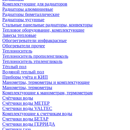
Комплектующие для радиаторов
Радиаторы алюминиевые
Радиаторы биметаллические
Радиаторы чугунные
Стальные панельные радиаторы, конвекторы
Тепловое оборудование, комплектующие
Завесы тепловые
Обогрегреватели инфракрасные
Обогреватели прочее
Теплоноситель
Теплоноситель пропиленгликоль
Теплоноситель этиленгликоль
Тёплый пол
Водяной теплый пол
Приборы учёта и КИП
Манометры, термометры и комплектующие
Манометры, термометры
Комплектующие к манометрам, термометрам
Счётчики воды
Счётчики воды МЕТЕР
Счетчики воды VALTEC
Комплектующие к счетчикам воды
Счетчики воды БЕТАР
Счетчики воды ГЕРРИДА
Счетчики газа