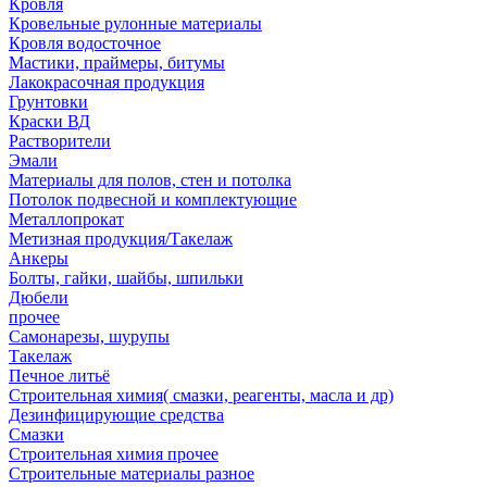
Кровля
Кровельные рулонные материалы
Кровля водосточное
Мастики, праймеры, битумы
Лакокрасочная продукция
Грунтовки
Краски ВД
Растворители
Эмали
Материалы для полов, стен и потолка
Потолок подвесной и комплектующие
Металлопрокат
Метизная продукция/Такелаж
Анкеры
Болты, гайки, шайбы, шпильки
Дюбели
прочее
Самонарезы, шурупы
Такелаж
Печное литьё
Строительная химия( смазки, реагенты, масла и др)
Дезинфицирующие средства
Смазки
Строительная химия прочее
Строительные материалы разное