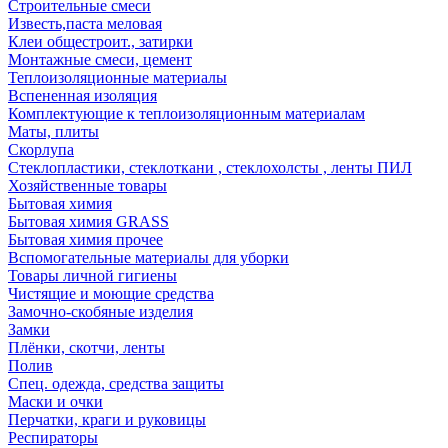
Строительные смеси
Известь,паста меловая
Клеи общестроит., затирки
Монтажные смеси, цемент
Теплоизоляционные материалы
Вспененная изоляция
Комплектующие к теплоизоляционным материалам
Маты, плиты
Скорлупа
Стеклопластики, стеклоткани , стеклохолсты , ленты ПИЛ
Хозяйственные товары
Бытовая химия
Бытовая химия GRASS
Бытовая химия прочее
Вспомогательные материалы для уборки
Товары личной гигиены
Чистящие и моющие средства
Замочно-скобяные изделия
Замки
Плёнки, скотчи, ленты
Полив
Спец. одежда, средства защиты
Маски и очки
Перчатки, краги и руковицы
Респираторы