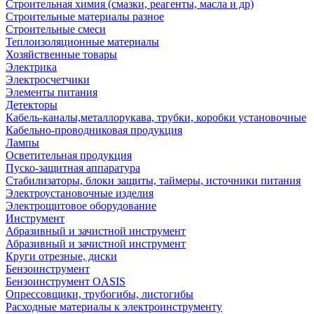
Строительная химия (смазки, реагенты, масла и др)
Строительные материалы разное
Строительные смеси
Теплоизоляционные материалы
Хозяйственные товары
Электрика
Электросчетчики
Элементы питания
Детекторы
Кабель-каналы,металлорукава, трубки, коробки установочные
Кабельно-проводниковая продукция
Лампы
Осветительная продукция
Пуско-защитная аппаратура
Стабилизаторы, блоки защиты, таймеры, источники питания
Электроустановочные изделия
Электрощитовое оборудование
Инструмент
Абразивный и зачистной инструмент
Абразивный и зачистной инструмент
Круги отрезные, диски
Бензоинструмент
Бензоинструмент OASIS
Опрессовщики, трубогибы, листогибы
Расходные материалы к электроинструменту