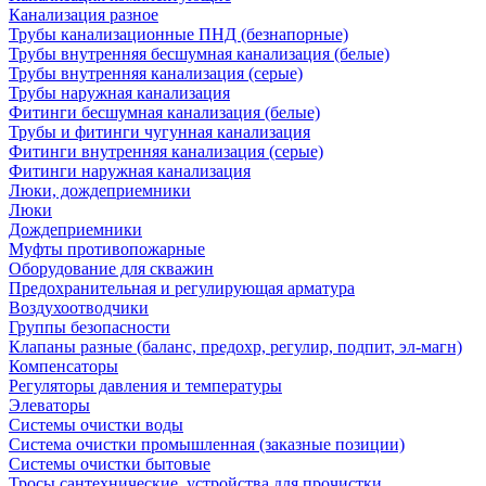
Канализация разное
Трубы канализационные ПНД (безнапорные)
Трубы внутренняя бесшумная канализация (белые)
Трубы внутренняя канализация (серые)
Трубы наружная канализация
Фитинги бесшумная канализация (белые)
Трубы и фитинги чугунная канализация
Фитинги внутренняя канализация (серые)
Фитинги наружная канализация
Люки, дождеприемники
Люки
Дождеприемники
Муфты противопожарные
Оборудование для скважин
Предохранительная и регулирующая арматура
Воздухоотводчики
Группы безопасности
Клапаны разные (баланс, предохр, регулир, подпит, эл-магн)
Компенсаторы
Регуляторы давления и температуры
Элеваторы
Системы очистки воды
Система очистки промышленная (заказные позиции)
Системы очистки бытовые
Тросы сантехнические, устройства для прочистки