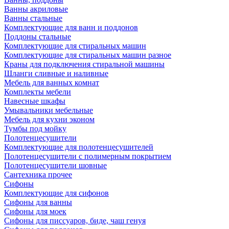
Ванны акриловые
Ванны стальные
Комплектующие для ванн и поддонов
Поддоны стальные
Комплектующие для стиральных машин
Комплектующие для стиральных машин разное
Краны для подключения стиральной машины
Шланги сливные и наливные
Мебель для ванных комнат
Комплекты мебели
Навесные шкафы
Умывальники мебельные
Мебель для кухни эконом
Тумбы под мойку
Полотенцесушители
Комплектующие для полотенцесушителей
Полотенцесушители с полимерным покрытием
Полотенцесушители шовные
Сантехника прочее
Сифоны
Комплектующие для сифонов
Сифоны для ванны
Сифоны для моек
Сифоны для писсуаров, биде, чаш генуя