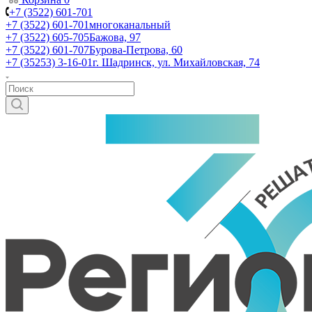
+7 (3522) 601-701
+7 (3522) 601-701
многоканальный
+7 (3522) 605-705
Бажова, 97
+7 (3522) 601-707
Бурова-Петрова, 60
+7 (35253) 3-16-01
г. Шадринск, ул. Михайловская, 74