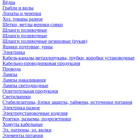
Вёдра
Грабли и вилы
Лопаты и черенки
Хоз. товары разное
Щетки, метлы,веники,совки
Шланги поливочные
Шланги поливочные
Шланги поливочные резиновые (рукав)
Ящики почтовые, урны
Электрика
Кабель-каналы,металлорукава, трубки, коробки установочные
Кабельно-проводниковая продукция
Провода
Лампы
Лампы накаливания
Лампы светодиодные
Осветительная продукция
Светильники
Стабилизаторы, блоки защиты, таймеры, источники питания
Электрика разное
Электроустановочные изделия
Розетки, разъемы, подрозетники
Хомуты кабельные
Эл. патроны, эл. вилки
Элементы питания