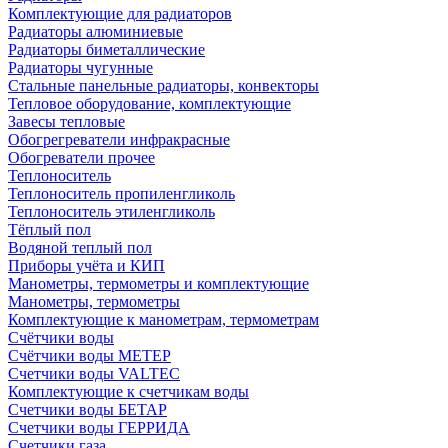
Комплектующие для радиаторов
Радиаторы алюминиевые
Радиаторы биметаллические
Радиаторы чугунные
Стальные панельные радиаторы, конвекторы
Тепловое оборудование, комплектующие
Завесы тепловые
Обогрегреватели инфракрасные
Обогреватели прочее
Теплоноситель
Теплоноситель пропиленгликоль
Теплоноситель этиленгликоль
Тёплый пол
Водяной теплый пол
Приборы учёта и КИП
Манометры, термометры и комплектующие
Манометры, термометры
Комплектующие к манометрам, термометрам
Счётчики воды
Счётчики воды МЕТЕР
Счетчики воды VALTEC
Комплектующие к счетчикам воды
Счетчики воды БЕТАР
Счетчики воды ГЕРРИДА
Счетчики газа