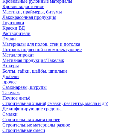
Кровельные рулонные материалы
Кровля водосточное
Мастики, праймеры, битумы
Лакокрасочная продукция
Грунтовки
Краски ВД
Растворители
Эмали
Материалы для полов, стен и потолка
Потолок подвесной и комплектующие
Металлопрокат
Метизная продукция/Такелаж
Анкеры
Болты, гайки, шайбы, шпильки
Дюбели
прочее
Самонарезы, шурупы
Такелаж
Печное литьё
Строительная химия( смазки, реагенты, масла и др)
Дезинфицирующие средства
Смазки
Строительная химия прочее
Строительные материалы разное
Строительные смеси