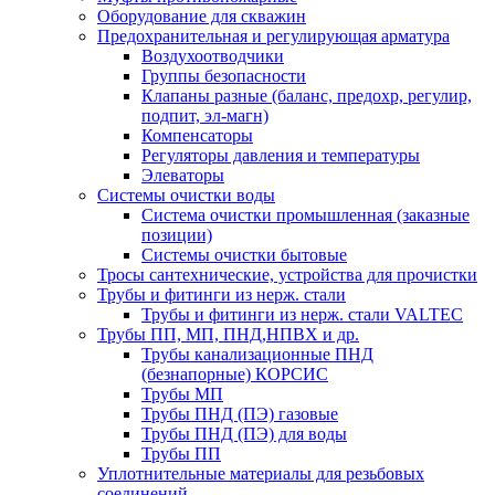
Оборудование для скважин
Предохранительная и регулирующая арматура
Воздухоотводчики
Группы безопасности
Клапаны разные (баланс, предохр, регулир,
подпит, эл-магн)
Компенсаторы
Регуляторы давления и температуры
Элеваторы
Системы очистки воды
Система очистки промышленная (заказные
позиции)
Системы очистки бытовые
Тросы сантехнические, устройства для прочистки
Трубы и фитинги из нерж. стали
Трубы и фитинги из нерж. стали VALTEC
Трубы ПП, МП, ПНД,НПВХ и др.
Трубы канализационные ПНД
(безнапорные) КОРСИС
Трубы МП
Трубы ПНД (ПЭ) газовые
Трубы ПНД (ПЭ) для воды
Трубы ПП
Уплотнительные материалы для резьбовых
соединений