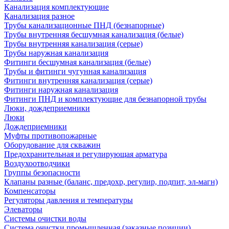
Канализация комплектующие
Канализация разное
Трубы канализационные ПНД (безнапорные)
Трубы внутренняя бесшумная канализация (белые)
Трубы внутренняя канализация (серые)
Трубы наружная канализация
Фитинги бесшумная канализация (белые)
Трубы и фитинги чугунная канализация
Фитинги внутренняя канализация (серые)
Фитинги наружная канализация
Фитинги ПНД и комплектующие для безнапорной трубы
Люки, дождеприемники
Люки
Дождеприемники
Муфты противопожарные
Оборудование для скважин
Предохранительная и регулирующая арматура
Воздухоотводчики
Группы безопасности
Клапаны разные (баланс, предохр, регулир, подпит, эл-магн)
Компенсаторы
Регуляторы давления и температуры
Элеваторы
Системы очистки воды
Система очистки промышленная (заказные позиции)