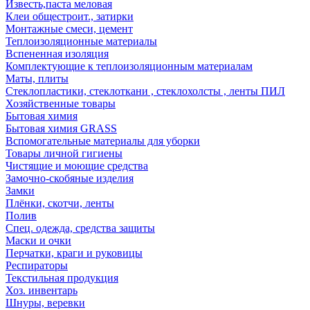
Известь,паста меловая
Клеи общестроит., затирки
Монтажные смеси, цемент
Теплоизоляционные материалы
Вспененная изоляция
Комплектующие к теплоизоляционным материалам
Маты, плиты
Стеклопластики, стеклоткани , стеклохолсты , ленты ПИЛ
Хозяйственные товары
Бытовая химия
Бытовая химия GRASS
Вспомогательные материалы для уборки
Товары личной гигиены
Чистящие и моющие средства
Замочно-скобяные изделия
Замки
Плёнки, скотчи, ленты
Полив
Спец. одежда, средства защиты
Маски и очки
Перчатки, краги и руковицы
Респираторы
Текстильная продукция
Хоз. инвентарь
Шнуры, веревки