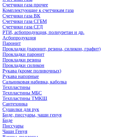
Счетчики газа прочее
Комплектующие к счетчикам газа
Счетчики газа ВК
Счетчики газа СГБМ
Счетчики газа СГД
РТИ, асбопродукция, полиуретан и др.
Асбопродукция
Паронит
Прокладки (паронит, резина, силикон, графит)
Прокладки паронит
Прокладки резина
Прокладки силикон
Рукава (кроме поливочных)
Рукава напорные
Сальниковая набивка, каболка
Техпластины
Техпластины МБС
Техпластины ТМКЩ
Сантехника
Сушилки для рук
Биде, писсуары, чаши генуя
Биде
Писсуары
Чаши Генуя
Ванны, поддоны