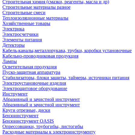
Строительная химия (смазки, реагенты, масла и др)
Строительные материалы разное
Строительные смеси
Теплоизоляционные материалы
Хозяйственные товары
Электрика
Электросчетчики
Элементы питания
Детекторы
Кабель-каналы,металлорукава, трубки, коробки установочные
Кабельно-проводниковая продукция
Лампы
Осветительная продукция
Пуско-защитная аппаратура
Стабилизаторы, блоки защиты, таймеры, источники питания
Электроустановочные изделия
Электрощитовое оборудование
Инструмент
Абразивный и зачистной инструмент
Абразивный и зачистной инструмент
Круги отрезные, диски
Бензоинструмент
Бензоинструмент OASIS
Опрессовщики, трубогибы, листогибы
Расходные материалы к электроинструменту