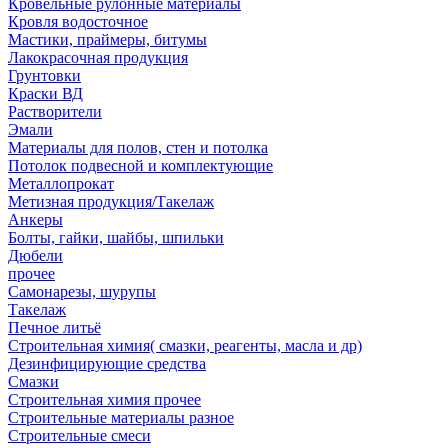
Кровельные рулонные материалы
Кровля водосточное
Мастики, праймеры, битумы
Лакокрасочная продукция
Грунтовки
Краски ВД
Растворители
Эмали
Материалы для полов, стен и потолка
Потолок подвесной и комплектующие
Металлопрокат
Метизная продукция/Такелаж
Анкеры
Болты, гайки, шайбы, шпильки
Дюбели
прочее
Самонарезы, шурупы
Такелаж
Печное литьё
Строительная химия( смазки, реагенты, масла и др)
Дезинфицирующие средства
Смазки
Строительная химия прочее
Строительные материалы разное
Строительные смеси