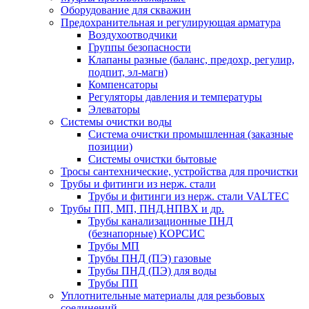
Оборудование для скважин
Предохранительная и регулирующая арматура
Воздухоотводчики
Группы безопасности
Клапаны разные (баланс, предохр, регулир,
подпит, эл-магн)
Компенсаторы
Регуляторы давления и температуры
Элеваторы
Системы очистки воды
Система очистки промышленная (заказные
позиции)
Системы очистки бытовые
Тросы сантехнические, устройства для прочистки
Трубы и фитинги из нерж. стали
Трубы и фитинги из нерж. стали VALTEC
Трубы ПП, МП, ПНД,НПВХ и др.
Трубы канализационные ПНД
(безнапорные) КОРСИС
Трубы МП
Трубы ПНД (ПЭ) газовые
Трубы ПНД (ПЭ) для воды
Трубы ПП
Уплотнительные материалы для резьбовых
соединений