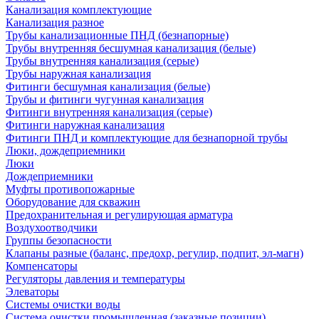
Канализация комплектующие
Канализация разное
Трубы канализационные ПНД (безнапорные)
Трубы внутренняя бесшумная канализация (белые)
Трубы внутренняя канализация (серые)
Трубы наружная канализация
Фитинги бесшумная канализация (белые)
Трубы и фитинги чугунная канализация
Фитинги внутренняя канализация (серые)
Фитинги наружная канализация
Фитинги ПНД и комплектующие для безнапорной трубы
Люки, дождеприемники
Люки
Дождеприемники
Муфты противопожарные
Оборудование для скважин
Предохранительная и регулирующая арматура
Воздухоотводчики
Группы безопасности
Клапаны разные (баланс, предохр, регулир, подпит, эл-магн)
Компенсаторы
Регуляторы давления и температуры
Элеваторы
Системы очистки воды
Система очистки промышленная (заказные позиции)