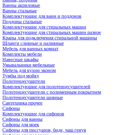
Ванны акриловые
Ванны стальные
Комплектующие для ванн и поддонов
Поддоны стальные
Комплектующие для стиральных машин
Комплектующие для стиральных машин разное
Краны для подключения стиральной машины
Шланги сливные и наливные
Мебель для ванных комнат
Комплекты мебели
Навесные шкафы
Умывальники мебельные
Мебель для кухни эконом
Тумбы под мойку
Полотенцесушители
Комплектующие для полотенцесушителей
Полотенцесушители с полимерным покрытием
Полотенцесушители шовные
Сантехника прочее
Сифоны
Комплектующие для сифонов
Сифоны для ванны
Сифоны для моек
Сифоны для писсуаров, биде, чаш генуя