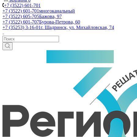
+7 (3522) 601-701
+7 (3522) 601-701
многоканальный
+7 (3522) 605-705
Бажова, 97
+7 (3522) 601-707
Бурова-Петрова, 60
+7 (35253) 3-16-01
г. Шадринск, ул. Михайловская, 74