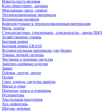
Известь,паста меловая
Клеи общестроит., затирки
Монтажные смеси, цемент
Теплоизоляционные материалы
Вспененная изоляция
Комплектующие к теплоизоляционным материалам
Маты, плиты
Стеклопластики, стеклоткани , стеклохолсты , ленты ПИЛ
Хозяйственные товары
Бытовая химия
Бытовая химия GRASS
Вспомогательные материалы для уборки
Товары личной гигиены
Чистящие и моющие средства
Замочно-скобяные изделия
Замки
Плёнки, скотчи, ленты
Полив
Спец. одежда, средства защиты
Маски и очки
Перчатки, краги и руковицы
Респираторы
Текстильная продукция
Хоз. инвентарь
Шнуры, веревки