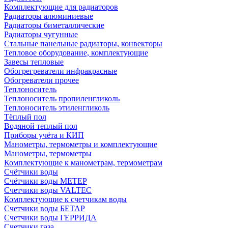
Комплектующие для радиаторов
Радиаторы алюминиевые
Радиаторы биметаллические
Радиаторы чугунные
Стальные панельные радиаторы, конвекторы
Тепловое оборудование, комплектующие
Завесы тепловые
Обогрегреватели инфракрасные
Обогреватели прочее
Теплоноситель
Теплоноситель пропиленгликоль
Теплоноситель этиленгликоль
Тёплый пол
Водяной теплый пол
Приборы учёта и КИП
Манометры, термометры и комплектующие
Манометры, термометры
Комплектующие к манометрам, термометрам
Счётчики воды
Счётчики воды МЕТЕР
Счетчики воды VALTEC
Комплектующие к счетчикам воды
Счетчики воды БЕТАР
Счетчики воды ГЕРРИДА
Счетчики газа