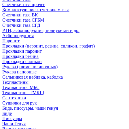
Счетчики газа прочее
Комплектующие к счетчикам газа
Счетчики газа ВК
Счетчики газа СГБМ
Счетчики газа СГД
РТИ, асбопродукция, полиуретан и др.
Асбопродукция
Паронит
Прокладки (паронит, резина, силикон, графит)
Прокладки паронит
Прокладки резина
Прокладки силикон
Рукава (кроме поливочных)
Рукава напорные
Сальниковая набивка, каболка
Техпластины
Техпластины МБС
Техпластины ТМКЩ
Сантехника
Сушилки для рук
Биде, писсуары, чаши генуя
Биде
Писсуары
Чаши Генуя
Ванны, поддоны