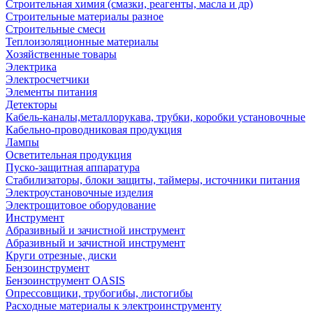
Строительная химия (смазки, реагенты, масла и др)
Строительные материалы разное
Строительные смеси
Теплоизоляционные материалы
Хозяйственные товары
Электрика
Электросчетчики
Элементы питания
Детекторы
Кабель-каналы,металлорукава, трубки, коробки установочные
Кабельно-проводниковая продукция
Лампы
Осветительная продукция
Пуско-защитная аппаратура
Стабилизаторы, блоки защиты, таймеры, источники питания
Электроустановочные изделия
Электрощитовое оборудование
Инструмент
Абразивный и зачистной инструмент
Абразивный и зачистной инструмент
Круги отрезные, диски
Бензоинструмент
Бензоинструмент OASIS
Опрессовщики, трубогибы, листогибы
Расходные материалы к электроинструменту