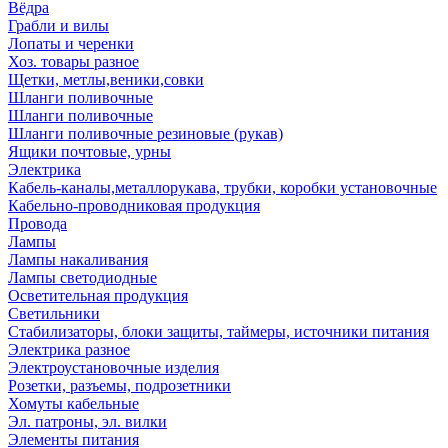
Вёдра
Грабли и вилы
Лопаты и черенки
Хоз. товары разное
Щетки, метлы,веники,совки
Шланги поливочные
Шланги поливочные
Шланги поливочные резиновые (рукав)
Ящики почтовые, урны
Электрика
Кабель-каналы,металлорукава, трубки, коробки установочные
Кабельно-проводниковая продукция
Провода
Лампы
Лампы накаливания
Лампы светодиодные
Осветительная продукция
Светильники
Стабилизаторы, блоки защиты, таймеры, источники питания
Электрика разное
Электроустановочные изделия
Розетки, разъемы, подрозетники
Хомуты кабельные
Эл. патроны, эл. вилки
Элементы питания