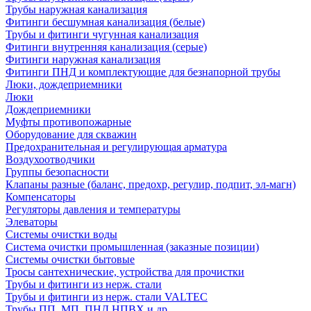
Трубы наружная канализация
Фитинги бесшумная канализация (белые)
Трубы и фитинги чугунная канализация
Фитинги внутренняя канализация (серые)
Фитинги наружная канализация
Фитинги ПНД и комплектующие для безнапорной трубы
Люки, дождеприемники
Люки
Дождеприемники
Муфты противопожарные
Оборудование для скважин
Предохранительная и регулирующая арматура
Воздухоотводчики
Группы безопасности
Клапаны разные (баланс, предохр, регулир, подпит, эл-магн)
Компенсаторы
Регуляторы давления и температуры
Элеваторы
Системы очистки воды
Система очистки промышленная (заказные позиции)
Системы очистки бытовые
Тросы сантехнические, устройства для прочистки
Трубы и фитинги из нерж. стали
Трубы и фитинги из нерж. стали VALTEC
Трубы ПП, МП, ПНД,НПВХ и др.