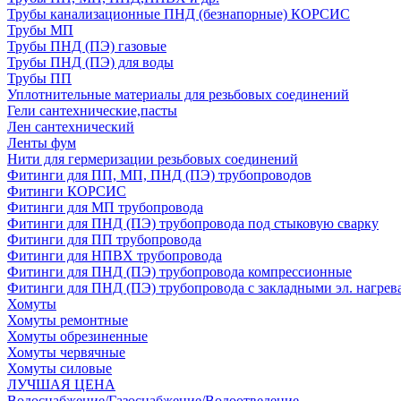
Трубы канализационные ПНД (безнапорные) КОРСИС
Трубы МП
Трубы ПНД (ПЭ) газовые
Трубы ПНД (ПЭ) для воды
Трубы ПП
Уплотнительные материалы для резьбовых соединений
Гели сантехнические,пасты
Лен сантехнический
Ленты фум
Нити для гермеризации резьбовых соединений
Фитинги для ПП, МП, ПНД (ПЭ) трубопроводов
Фитинги КОРСИС
Фитинги для МП трубопровода
Фитинги для ПНД (ПЭ) трубопровода под стыковую сварку
Фитинги для ПП трубопровода
Фитинги для НПВХ трубопровода
Фитинги для ПНД (ПЭ) трубопровода компрессионные
Фитинги для ПНД (ПЭ) трубопровода с закладными эл. нагрев
Хомуты
Хомуты ремонтные
Хомуты обрезиненные
Хомуты червячные
Хомуты силовые
ЛУЧШАЯ ЦЕНА
Водоснабжение/Газоснабжение/Водоотведение