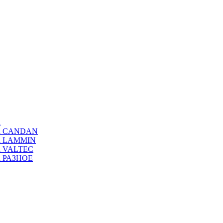
а
ода CANDAN
да LAMMIN
да VALTEC
да РАЗНОЕ