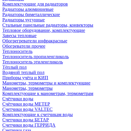
Комплектующие для радиаторов
Радиаторы алюминиевые
Радиаторы биметаллические
Радиаторы чугунные
Стальные панельные радиаторы, конвекторы
Тепловое оборудование, комплектующие
Завесы тепловые
Обогрегреватели инфракрасные
Обогреватели прочее
Теплоноситель
Теплоноситель пропиленгликоль
Теплоноситель этиленгликоль
Тёплый пол
Водяной теплый пол
Приборы учёта и КИП
Манометры, термометры и комплектующие
Манометры, термометры
Комплектующие к манометрам, термометрам
Счётчики воды
Счётчики воды МЕТЕР
Счетчики воды VALTEC
Комплектующие к счетчикам воды
Счетчики воды БЕТАР
Счетчики воды ГЕРРИДА
Счетчики газа