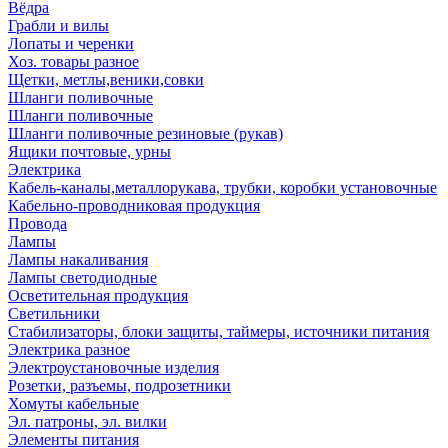
Вёдра
Грабли и вилы
Лопаты и черенки
Хоз. товары разное
Щетки, метлы,веники,совки
Шланги поливочные
Шланги поливочные
Шланги поливочные резиновые (рукав)
Ящики почтовые, урны
Электрика
Кабель-каналы,металлорукава, трубки, коробки установочные
Кабельно-проводниковая продукция
Провода
Лампы
Лампы накаливания
Лампы светодиодные
Осветительная продукция
Светильники
Стабилизаторы, блоки защиты, таймеры, источники питания
Электрика разное
Электроустановочные изделия
Розетки, разъемы, подрозетники
Хомуты кабельные
Эл. патроны, эл. вилки
Элементы питания