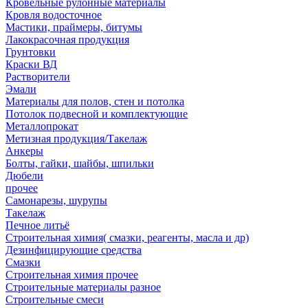
Кровельные рулонные материалы
Кровля водосточное
Мастики, праймеры, битумы
Лакокрасочная продукция
Грунтовки
Краски ВД
Растворители
Эмали
Материалы для полов, стен и потолка
Потолок подвесной и комплектующие
Металлопрокат
Метизная продукция/Такелаж
Анкеры
Болты, гайки, шайбы, шпильки
Дюбели
прочее
Самонарезы, шурупы
Такелаж
Печное литьё
Строительная химия( смазки, реагенты, масла и др)
Дезинфицирующие средства
Смазки
Строительная химия прочее
Строительные материалы разное
Строительные смеси