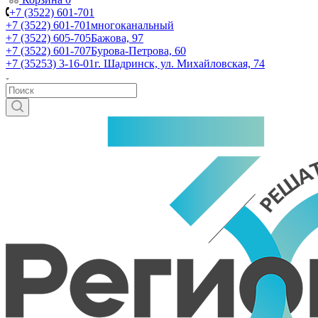
+7 (3522) 601-701
+7 (3522) 601-701
многоканальный
+7 (3522) 605-705
Бажова, 97
+7 (3522) 601-707
Бурова-Петрова, 60
+7 (35253) 3-16-01
г. Шадринск, ул. Михайловская, 74