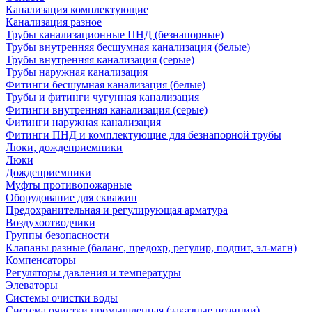
Канализация комплектующие
Канализация разное
Трубы канализационные ПНД (безнапорные)
Трубы внутренняя бесшумная канализация (белые)
Трубы внутренняя канализация (серые)
Трубы наружная канализация
Фитинги бесшумная канализация (белые)
Трубы и фитинги чугунная канализация
Фитинги внутренняя канализация (серые)
Фитинги наружная канализация
Фитинги ПНД и комплектующие для безнапорной трубы
Люки, дождеприемники
Люки
Дождеприемники
Муфты противопожарные
Оборудование для скважин
Предохранительная и регулирующая арматура
Воздухоотводчики
Группы безопасности
Клапаны разные (баланс, предохр, регулир, подпит, эл-магн)
Компенсаторы
Регуляторы давления и температуры
Элеваторы
Системы очистки воды
Система очистки промышленная (заказные позиции)