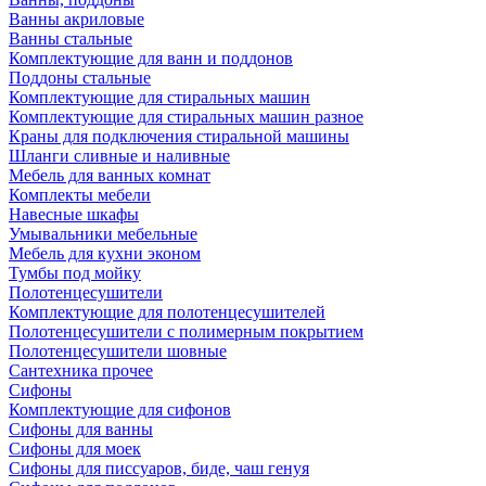
Ванны акриловые
Ванны стальные
Комплектующие для ванн и поддонов
Поддоны стальные
Комплектующие для стиральных машин
Комплектующие для стиральных машин разное
Краны для подключения стиральной машины
Шланги сливные и наливные
Мебель для ванных комнат
Комплекты мебели
Навесные шкафы
Умывальники мебельные
Мебель для кухни эконом
Тумбы под мойку
Полотенцесушители
Комплектующие для полотенцесушителей
Полотенцесушители с полимерным покрытием
Полотенцесушители шовные
Сантехника прочее
Сифоны
Комплектующие для сифонов
Сифоны для ванны
Сифоны для моек
Сифоны для писсуаров, биде, чаш генуя