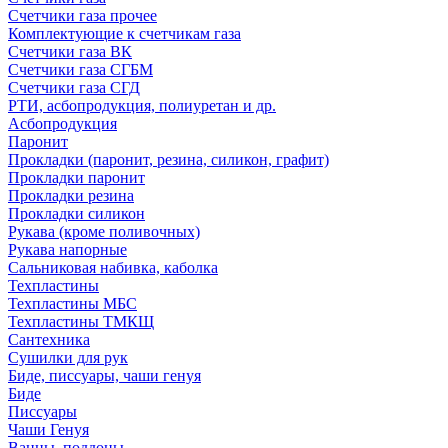
Счетчики газа прочее
Комплектующие к счетчикам газа
Счетчики газа ВК
Счетчики газа СГБМ
Счетчики газа СГД
РТИ, асбопродукция, полиуретан и др.
Асбопродукция
Паронит
Прокладки (паронит, резина, силикон, графит)
Прокладки паронит
Прокладки резина
Прокладки силикон
Рукава (кроме поливочных)
Рукава напорные
Сальниковая набивка, каболка
Техпластины
Техпластины МБС
Техпластины ТМКЩ
Сантехника
Сушилки для рук
Биде, писсуары, чаши генуя
Биде
Писсуары
Чаши Генуя
Ванны, поддоны