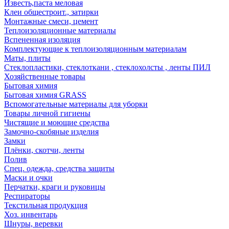
Известь,паста меловая
Клеи общестроит., затирки
Монтажные смеси, цемент
Теплоизоляционные материалы
Вспененная изоляция
Комплектующие к теплоизоляционным материалам
Маты, плиты
Стеклопластики, стеклоткани , стеклохолсты , ленты ПИЛ
Хозяйственные товары
Бытовая химия
Бытовая химия GRASS
Вспомогательные материалы для уборки
Товары личной гигиены
Чистящие и моющие средства
Замочно-скобяные изделия
Замки
Плёнки, скотчи, ленты
Полив
Спец. одежда, средства защиты
Маски и очки
Перчатки, краги и руковицы
Респираторы
Текстильная продукция
Хоз. инвентарь
Шнуры, веревки