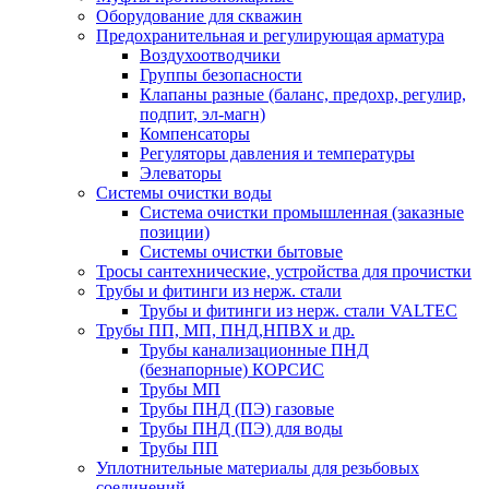
Оборудование для скважин
Предохранительная и регулирующая арматура
Воздухоотводчики
Группы безопасности
Клапаны разные (баланс, предохр, регулир,
подпит, эл-магн)
Компенсаторы
Регуляторы давления и температуры
Элеваторы
Системы очистки воды
Система очистки промышленная (заказные
позиции)
Системы очистки бытовые
Тросы сантехнические, устройства для прочистки
Трубы и фитинги из нерж. стали
Трубы и фитинги из нерж. стали VALTEC
Трубы ПП, МП, ПНД,НПВХ и др.
Трубы канализационные ПНД
(безнапорные) КОРСИС
Трубы МП
Трубы ПНД (ПЭ) газовые
Трубы ПНД (ПЭ) для воды
Трубы ПП
Уплотнительные материалы для резьбовых
соединений