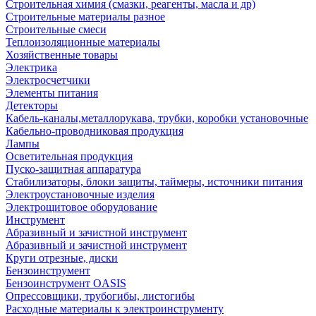
Строительная химия (смазки, реагенты, масла и др)
Строительные материалы разное
Строительные смеси
Теплоизоляционные материалы
Хозяйственные товары
Электрика
Электросчетчики
Элементы питания
Детекторы
Кабель-каналы,металлорукава, трубки, коробки установочные
Кабельно-проводниковая продукция
Лампы
Осветительная продукция
Пуско-защитная аппаратура
Стабилизаторы, блоки защиты, таймеры, источники питания
Электроустановочные изделия
Электрощитовое оборудование
Инструмент
Абразивный и зачистной инструмент
Абразивный и зачистной инструмент
Круги отрезные, диски
Бензоинструмент
Бензоинструмент OASIS
Опрессовщики, трубогибы, листогибы
Расходные материалы к электроинструменту