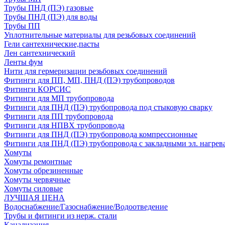
Трубы ПНД (ПЭ) газовые
Трубы ПНД (ПЭ) для воды
Трубы ПП
Уплотнительные материалы для резьбовых соединений
Гели сантехнические,пасты
Лен сантехнический
Ленты фум
Нити для гермеризации резьбовых соединений
Фитинги для ПП, МП, ПНД (ПЭ) трубопроводов
Фитинги КОРСИС
Фитинги для МП трубопровода
Фитинги для ПНД (ПЭ) трубопровода под стыковую сварку
Фитинги для ПП трубопровода
Фитинги для НПВХ трубопровода
Фитинги для ПНД (ПЭ) трубопровода компрессионные
Фитинги для ПНД (ПЭ) трубопровода с закладными эл. нагрев
Хомуты
Хомуты ремонтные
Хомуты обрезиненные
Хомуты червячные
Хомуты силовые
ЛУЧШАЯ ЦЕНА
Водоснабжение/Газоснабжение/Водоотведение
Трубы и фитинги из нерж. стали
Канализация