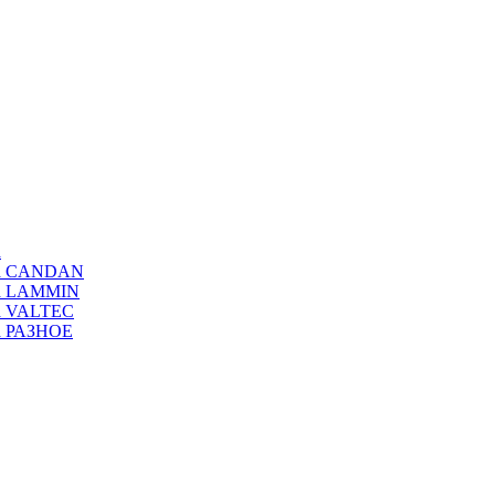
а
ода CANDAN
да LAMMIN
да VALTEC
да РАЗНОЕ