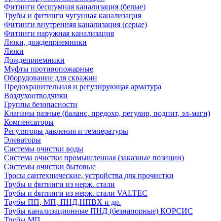
Фитинги бесшумная канализация (белые)
Трубы и фитинги чугунная канализация
Фитинги внутренняя канализация (серые)
Фитинги наружная канализация
Люки, дождеприемники
Люки
Дождеприемники
Муфты противопожарные
Оборудование для скважин
Предохранительная и регулирующая арматура
Воздухоотводчики
Группы безопасности
Клапаны разные (баланс, предохр, регулир, подпит, эл-магн)
Компенсаторы
Регуляторы давления и температуры
Элеваторы
Системы очистки воды
Система очистки промышленная (заказные позиции)
Системы очистки бытовые
Тросы сантехнические, устройства для прочистки
Трубы и фитинги из нерж. стали
Трубы и фитинги из нерж. стали VALTEC
Трубы ПП, МП, ПНД,НПВХ и др.
Трубы канализационные ПНД (безнапорные) КОРСИС
Трубы МП