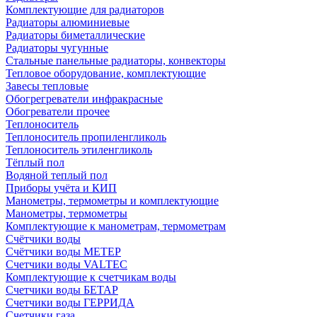
Комплектующие для радиаторов
Радиаторы алюминиевые
Радиаторы биметаллические
Радиаторы чугунные
Стальные панельные радиаторы, конвекторы
Тепловое оборудование, комплектующие
Завесы тепловые
Обогрегреватели инфракрасные
Обогреватели прочее
Теплоноситель
Теплоноситель пропиленгликоль
Теплоноситель этиленгликоль
Тёплый пол
Водяной теплый пол
Приборы учёта и КИП
Манометры, термометры и комплектующие
Манометры, термометры
Комплектующие к манометрам, термометрам
Счётчики воды
Счётчики воды МЕТЕР
Счетчики воды VALTEC
Комплектующие к счетчикам воды
Счетчики воды БЕТАР
Счетчики воды ГЕРРИДА
Счетчики газа