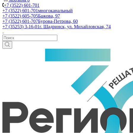
+7 (3522) 601-701
+7 (3522) 601-701
многоканальный
+7 (3522) 605-705
Бажова, 97
+7 (3522) 601-707
Бурова-Петрова, 60
+7 (35253) 3-16-01
г. Шадринск, ул. Михайловская, 74