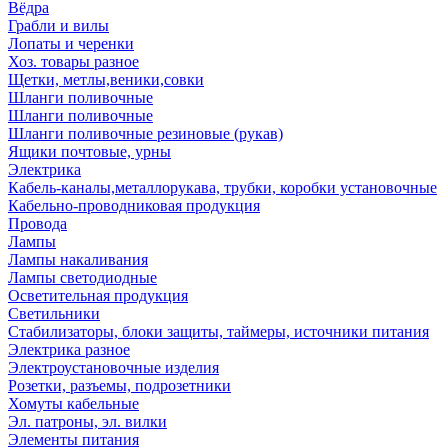
Вёдра
Грабли и вилы
Лопаты и черенки
Хоз. товары разное
Щетки, метлы,веники,совки
Шланги поливочные
Шланги поливочные
Шланги поливочные резиновые (рукав)
Ящики почтовые, урны
Электрика
Кабель-каналы,металлорукава, трубки, коробки установочные
Кабельно-проводниковая продукция
Провода
Лампы
Лампы накаливания
Лампы светодиодные
Осветительная продукция
Светильники
Стабилизаторы, блоки защиты, таймеры, источники питания
Электрика разное
Электроустановочные изделия
Розетки, разъемы, подрозетники
Хомуты кабельные
Эл. патроны, эл. вилки
Элементы питания