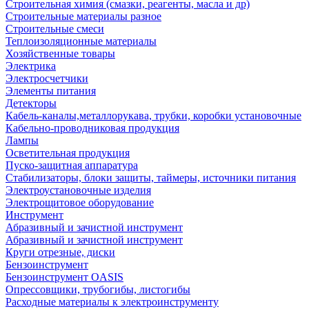
Строительная химия (смазки, реагенты, масла и др)
Строительные материалы разное
Строительные смеси
Теплоизоляционные материалы
Хозяйственные товары
Электрика
Электросчетчики
Элементы питания
Детекторы
Кабель-каналы,металлорукава, трубки, коробки установочные
Кабельно-проводниковая продукция
Лампы
Осветительная продукция
Пуско-защитная аппаратура
Стабилизаторы, блоки защиты, таймеры, источники питания
Электроустановочные изделия
Электрощитовое оборудование
Инструмент
Абразивный и зачистной инструмент
Абразивный и зачистной инструмент
Круги отрезные, диски
Бензоинструмент
Бензоинструмент OASIS
Опрессовщики, трубогибы, листогибы
Расходные материалы к электроинструменту