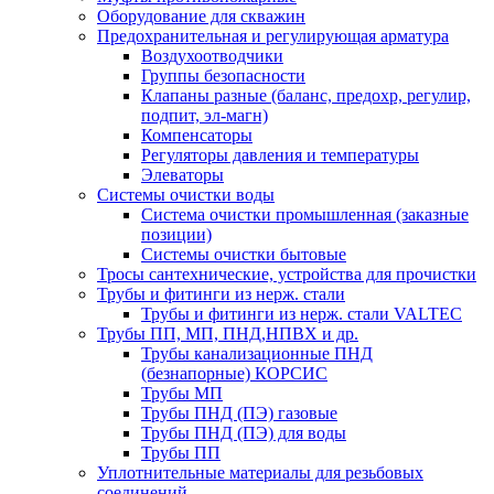
Оборудование для скважин
Предохранительная и регулирующая арматура
Воздухоотводчики
Группы безопасности
Клапаны разные (баланс, предохр, регулир,
подпит, эл-магн)
Компенсаторы
Регуляторы давления и температуры
Элеваторы
Системы очистки воды
Система очистки промышленная (заказные
позиции)
Системы очистки бытовые
Тросы сантехнические, устройства для прочистки
Трубы и фитинги из нерж. стали
Трубы и фитинги из нерж. стали VALTEC
Трубы ПП, МП, ПНД,НПВХ и др.
Трубы канализационные ПНД
(безнапорные) КОРСИС
Трубы МП
Трубы ПНД (ПЭ) газовые
Трубы ПНД (ПЭ) для воды
Трубы ПП
Уплотнительные материалы для резьбовых
соединений