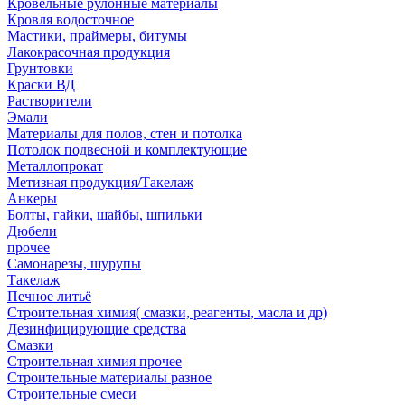
Кровельные рулонные материалы
Кровля водосточное
Мастики, праймеры, битумы
Лакокрасочная продукция
Грунтовки
Краски ВД
Растворители
Эмали
Материалы для полов, стен и потолка
Потолок подвесной и комплектующие
Металлопрокат
Метизная продукция/Такелаж
Анкеры
Болты, гайки, шайбы, шпильки
Дюбели
прочее
Самонарезы, шурупы
Такелаж
Печное литьё
Строительная химия( смазки, реагенты, масла и др)
Дезинфицирующие средства
Смазки
Строительная химия прочее
Строительные материалы разное
Строительные смеси