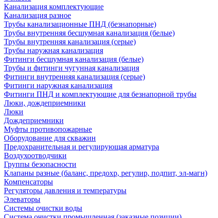
Канализация комплектующие
Канализация разное
Трубы канализационные ПНД (безнапорные)
Трубы внутренняя бесшумная канализация (белые)
Трубы внутренняя канализация (серые)
Трубы наружная канализация
Фитинги бесшумная канализация (белые)
Трубы и фитинги чугунная канализация
Фитинги внутренняя канализация (серые)
Фитинги наружная канализация
Фитинги ПНД и комплектующие для безнапорной трубы
Люки, дождеприемники
Люки
Дождеприемники
Муфты противопожарные
Оборудование для скважин
Предохранительная и регулирующая арматура
Воздухоотводчики
Группы безопасности
Клапаны разные (баланс, предохр, регулир, подпит, эл-магн)
Компенсаторы
Регуляторы давления и температуры
Элеваторы
Системы очистки воды
Система очистки промышленная (заказные позиции)