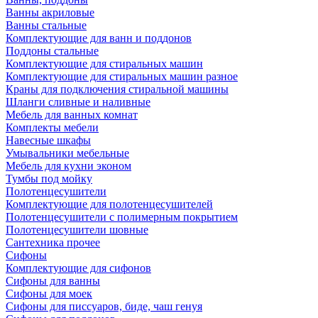
Ванны акриловые
Ванны стальные
Комплектующие для ванн и поддонов
Поддоны стальные
Комплектующие для стиральных машин
Комплектующие для стиральных машин разное
Краны для подключения стиральной машины
Шланги сливные и наливные
Мебель для ванных комнат
Комплекты мебели
Навесные шкафы
Умывальники мебельные
Мебель для кухни эконом
Тумбы под мойку
Полотенцесушители
Комплектующие для полотенцесушителей
Полотенцесушители с полимерным покрытием
Полотенцесушители шовные
Сантехника прочее
Сифоны
Комплектующие для сифонов
Сифоны для ванны
Сифоны для моек
Сифоны для писсуаров, биде, чаш генуя