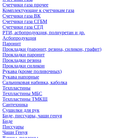
Счетчики газа прочее
Комплектующие к счетчикам газа
Счетчики газа ВК
Счетчики газа СГБМ
Счетчики газа СГД
РТИ, асбопродукция, полиуретан и др.
Асбопродукция
Паронит
Прокладки (паронит, резина, силикон, графит)
Прокладки паронит
Прокладки резина
Прокладки силикон
Рукава (кроме поливочных)
Рукава напорные
Сальниковая набивка, каболка
Техпластины
Техпластины МБС
Техпластины ТМКЩ
Сантехника
Сушилки для рук
Биде, писсуары, чаши генуя
Биде
Писсуары
Чаши Генуя
Ванны, поддоны