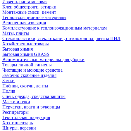
Известь,паста меловая
Клеи общестроит., затирки
Монтажные смеси, цемент
Теплоизоляционные материалы
Вспененная изоляция
Комплектующие к теплоизоляционным материалам
Маты, плиты
Стеклопластики, стеклоткани , стеклохолсты , ленты ПИЛ
Хозяйственные товары
Бытовая химия
Бытовая химия GRASS
Вспомогательные материалы для уборки
Товары личной гигиены
Чистящие и моющие средства
Замочно-скобяные изделия
Замки
Плёнки, скотчи, ленты
Полив
Спец. одежда, средства защиты
Маски и очки
Перчатки, краги и руковицы
Респираторы
Текстильная продукция
Хоз. инвентарь
Шнуры, веревки