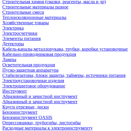
Строительная химия (смазки, реагенты, масла и др)
Строительные материалы разное
Строительные смеси
Теплоизоляционные материалы
Хозяйственные товары
Электрика
Электросчетчики
Элементы питания
Детекторы
Кабель-каналы,металлорукава, трубки, коробки установочные
Кабельно-проводниковая продукция
Лампы
Осветительная продукция
Пуско-защитная аппаратура
Стабилизаторы, блоки защиты, таймеры, источники питания
Электроустановочные изделия
Электрощитовое оборудование
Инструмент
Абразивный и зачистной инструмент
Абразивный и зачистной инструмент
Круги отрезные, диски
Бензоинструмент
Бензоинструмент OASIS
Опрессовщики, трубогибы, листогибы
Расходные материалы к электроинструменту