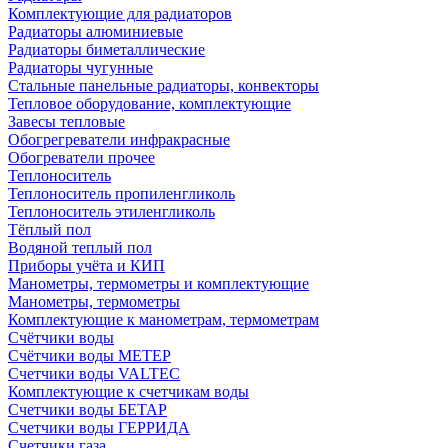
Комплектующие для радиаторов
Радиаторы алюминиевые
Радиаторы биметаллические
Радиаторы чугунные
Стальные панельные радиаторы, конвекторы
Тепловое оборудование, комплектующие
Завесы тепловые
Обогрегреватели инфракрасные
Обогреватели прочее
Теплоноситель
Теплоноситель пропиленгликоль
Теплоноситель этиленгликоль
Тёплый пол
Водяной теплый пол
Приборы учёта и КИП
Манометры, термометры и комплектующие
Манометры, термометры
Комплектующие к манометрам, термометрам
Счётчики воды
Счётчики воды МЕТЕР
Счетчики воды VALTEC
Комплектующие к счетчикам воды
Счетчики воды БЕТАР
Счетчики воды ГЕРРИДА
Счетчики газа