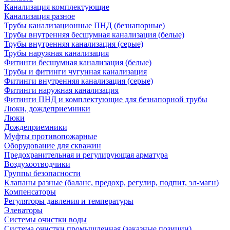
Канализация комплектующие
Канализация разное
Трубы канализационные ПНД (безнапорные)
Трубы внутренняя бесшумная канализация (белые)
Трубы внутренняя канализация (серые)
Трубы наружная канализация
Фитинги бесшумная канализация (белые)
Трубы и фитинги чугунная канализация
Фитинги внутренняя канализация (серые)
Фитинги наружная канализация
Фитинги ПНД и комплектующие для безнапорной трубы
Люки, дождеприемники
Люки
Дождеприемники
Муфты противопожарные
Оборудование для скважин
Предохранительная и регулирующая арматура
Воздухоотводчики
Группы безопасности
Клапаны разные (баланс, предохр, регулир, подпит, эл-магн)
Компенсаторы
Регуляторы давления и температуры
Элеваторы
Системы очистки воды
Система очистки промышленная (заказные позиции)