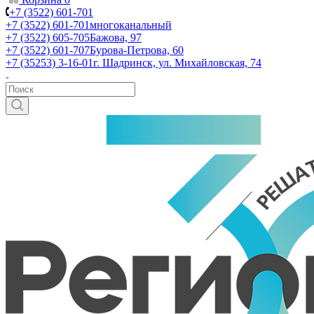
+7 (3522) 601-701
+7 (3522) 601-701
многоканальный
+7 (3522) 605-705
Бажова, 97
+7 (3522) 601-707
Бурова-Петрова, 60
+7 (35253) 3-16-01
г. Шадринск, ул. Михайловская, 74