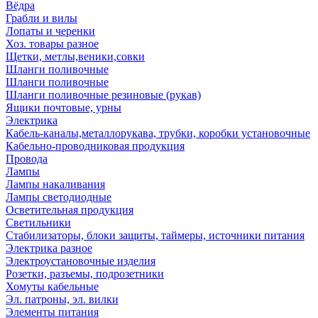
Вёдра
Грабли и вилы
Лопаты и черенки
Хоз. товары разное
Щетки, метлы,веники,совки
Шланги поливочные
Шланги поливочные
Шланги поливочные резиновые (рукав)
Ящики почтовые, урны
Электрика
Кабель-каналы,металлорукава, трубки, коробки установочные
Кабельно-проводниковая продукция
Провода
Лампы
Лампы накаливания
Лампы светодиодные
Осветительная продукция
Светильники
Стабилизаторы, блоки защиты, таймеры, источники питания
Электрика разное
Электроустановочные изделия
Розетки, разъемы, подрозетники
Хомуты кабельные
Эл. патроны, эл. вилки
Элементы питания