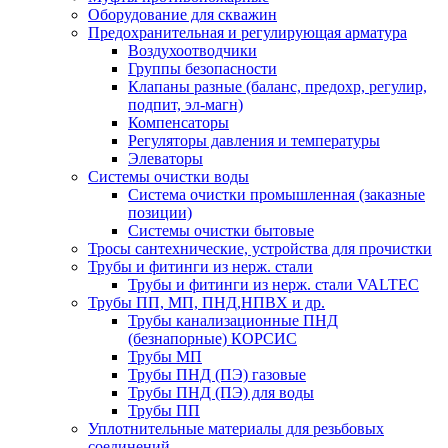
Оборудование для скважин
Предохранительная и регулирующая арматура
Воздухоотводчики
Группы безопасности
Клапаны разные (баланс, предохр, регулир,
подпит, эл-магн)
Компенсаторы
Регуляторы давления и температуры
Элеваторы
Системы очистки воды
Система очистки промышленная (заказные
позиции)
Системы очистки бытовые
Тросы сантехнические, устройства для прочистки
Трубы и фитинги из нерж. стали
Трубы и фитинги из нерж. стали VALTEC
Трубы ПП, МП, ПНД,НПВХ и др.
Трубы канализационные ПНД
(безнапорные) КОРСИС
Трубы МП
Трубы ПНД (ПЭ) газовые
Трубы ПНД (ПЭ) для воды
Трубы ПП
Уплотнительные материалы для резьбовых
соединений