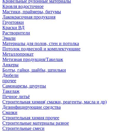
Кровельные рулонные материалы
Кровля водосточное
Мастики, праймеры, битумы
Лакокрасочная продукция
Грунтовки
Краски ВД
Растворители
Эмали
Материалы для полов, стен и потолка
Потолок подвесной и комплектующие
Металлопрокат
Метизная продукция/Такелаж
Анкеры
Болты, гайки, шайбы, шпильки
Дюбели
прочее
Самонарезы, шурупы
Такелаж
Печное литьё
Строительная химия( смазки, реагенты, масла и др)
Дезинфицирующие средства
Смазки
Строительная химия прочее
Строительные материалы разное
Строительные смеси