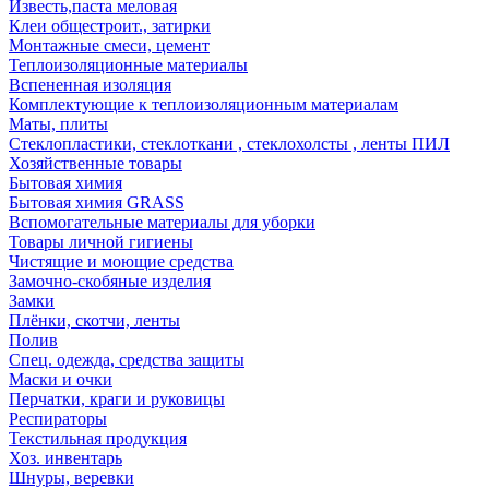
Известь,паста меловая
Клеи общестроит., затирки
Монтажные смеси, цемент
Теплоизоляционные материалы
Вспененная изоляция
Комплектующие к теплоизоляционным материалам
Маты, плиты
Стеклопластики, стеклоткани , стеклохолсты , ленты ПИЛ
Хозяйственные товары
Бытовая химия
Бытовая химия GRASS
Вспомогательные материалы для уборки
Товары личной гигиены
Чистящие и моющие средства
Замочно-скобяные изделия
Замки
Плёнки, скотчи, ленты
Полив
Спец. одежда, средства защиты
Маски и очки
Перчатки, краги и руковицы
Респираторы
Текстильная продукция
Хоз. инвентарь
Шнуры, веревки