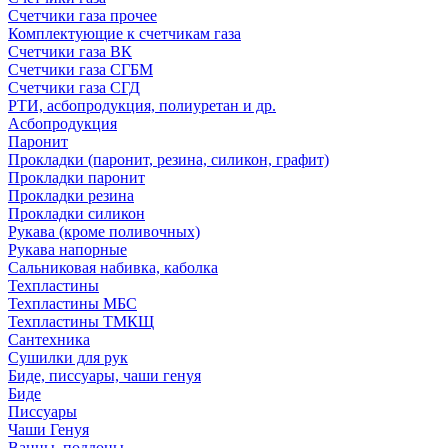
Счетчики газа прочее
Комплектующие к счетчикам газа
Счетчики газа ВК
Счетчики газа СГБМ
Счетчики газа СГД
РТИ, асбопродукция, полиуретан и др.
Асбопродукция
Паронит
Прокладки (паронит, резина, силикон, графит)
Прокладки паронит
Прокладки резина
Прокладки силикон
Рукава (кроме поливочных)
Рукава напорные
Сальниковая набивка, каболка
Техпластины
Техпластины МБС
Техпластины ТМКЩ
Сантехника
Сушилки для рук
Биде, писсуары, чаши генуя
Биде
Писсуары
Чаши Генуя
Ванны, поддоны