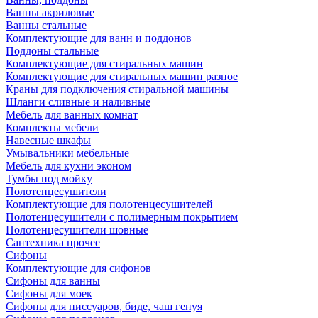
Ванны акриловые
Ванны стальные
Комплектующие для ванн и поддонов
Поддоны стальные
Комплектующие для стиральных машин
Комплектующие для стиральных машин разное
Краны для подключения стиральной машины
Шланги сливные и наливные
Мебель для ванных комнат
Комплекты мебели
Навесные шкафы
Умывальники мебельные
Мебель для кухни эконом
Тумбы под мойку
Полотенцесушители
Комплектующие для полотенцесушителей
Полотенцесушители с полимерным покрытием
Полотенцесушители шовные
Сантехника прочее
Сифоны
Комплектующие для сифонов
Сифоны для ванны
Сифоны для моек
Сифоны для писсуаров, биде, чаш генуя