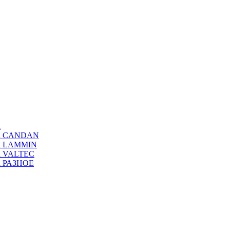
а
ода CANDAN
да LAMMIN
да VALTEC
да РАЗНОЕ