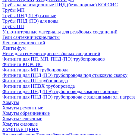
Трубы канализационные ПНД (безнапорные) КОРСИС
Трубы МП
Трубы ПНД (ПЭ) газовые
Трубы ПНД (ПЭ) для воды
Трубы ПП
Уплотнительные материалы для резьбовых соединений
Гели сантехнические,пасты
Лен сантехнический
Ленты фум
Нити для гермеризации резьбовых соединений
Фитинги для ПП, МП, ПНД (ПЭ) трубопроводов
Фитинги КОРСИС
Фитинги для МП трубопровода
Фитинги для ПНД (ПЭ) трубопровода под стыковую сварку
Фитинги для ПП трубопровода
Фитинги для НПВХ трубопровода
Фитинги для ПНД (ПЭ) трубопровода компрессионные
Фитинги для ПНД (ПЭ) трубопровода с закладными эл. нагрев
Хомуты
Хомуты ремонтные
Хомуты обрезиненные
Хомуты червячные
Хомуты силовые
ЛУЧШАЯ ЦЕНА
Водоснабжение/Газоснабжение/Водоотведение