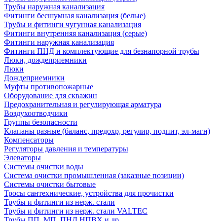
Трубы наружная канализация
Фитинги бесшумная канализация (белые)
Трубы и фитинги чугунная канализация
Фитинги внутренняя канализация (серые)
Фитинги наружная канализация
Фитинги ПНД и комплектующие для безнапорной трубы
Люки, дождеприемники
Люки
Дождеприемники
Муфты противопожарные
Оборудование для скважин
Предохранительная и регулирующая арматура
Воздухоотводчики
Группы безопасности
Клапаны разные (баланс, предохр, регулир, подпит, эл-магн)
Компенсаторы
Регуляторы давления и температуры
Элеваторы
Системы очистки воды
Система очистки промышленная (заказные позиции)
Системы очистки бытовые
Тросы сантехнические, устройства для прочистки
Трубы и фитинги из нерж. стали
Трубы и фитинги из нерж. стали VALTEC
Трубы ПП, МП, ПНД,НПВХ и др.