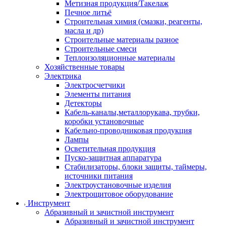
Метизная продукция/Такелаж
Печное литьё
Строительная химия (смазки, реагенты,
масла и др)
Строительные материалы разное
Строительные смеси
Теплоизоляционные материалы
Хозяйственные товары
Электрика
Электросчетчики
Элементы питания
Детекторы
Кабель-каналы,металлорукава, трубки,
коробки установочные
Кабельно-проводниковая продукция
Лампы
Осветительная продукция
Пуско-защитная аппаратура
Стабилизаторы, блоки защиты, таймеры,
источники питания
Электроустановочные изделия
Электрощитовое оборудование
Инструмент
Абразивный и зачистной инструмент
Абразивный и зачистной инструмент