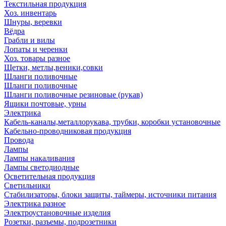
Текстильная продукция
Хоз. инвентарь
Шнуры, веревки
Вёдра
Грабли и вилы
Лопаты и черенки
Хоз. товары разное
Щетки, метлы,веники,совки
Шланги поливочные
Шланги поливочные
Шланги поливочные резиновые (рукав)
Ящики почтовые, урны
Электрика
Кабель-каналы,металлорукава, трубки, коробки установочные
Кабельно-проводниковая продукция
Провода
Лампы
Лампы накаливания
Лампы светодиодные
Осветительная продукция
Светильники
Стабилизаторы, блоки защиты, таймеры, источники питания
Электрика разное
Электроустановочные изделия
Розетки, разъемы, подрозетники