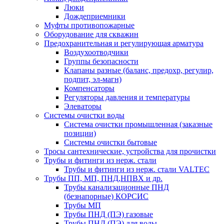
Люки
Дождеприемники
Муфты противопожарные
Оборудование для скважин
Предохранительная и регулирующая арматура
Воздухоотводчики
Группы безопасности
Клапаны разные (баланс, предохр, регулир,
подпит, эл-магн)
Компенсаторы
Регуляторы давления и температуры
Элеваторы
Системы очистки воды
Система очистки промышленная (заказные
позиции)
Системы очистки бытовые
Тросы сантехнические, устройства для прочистки
Трубы и фитинги из нерж. стали
Трубы и фитинги из нерж. стали VALTEC
Трубы ПП, МП, ПНД,НПВХ и др.
Трубы канализационные ПНД
(безнапорные) КОРСИС
Трубы МП
Трубы ПНД (ПЭ) газовые
Трубы ПНД (ПЭ) для воды