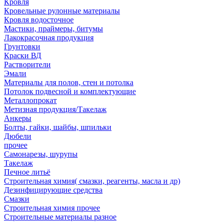
Кровля
Кровельные рулонные материалы
Кровля водосточное
Мастики, праймеры, битумы
Лакокрасочная продукция
Грунтовки
Краски ВД
Растворители
Эмали
Материалы для полов, стен и потолка
Потолок подвесной и комплектующие
Металлопрокат
Метизная продукция/Такелаж
Анкеры
Болты, гайки, шайбы, шпильки
Дюбели
прочее
Самонарезы, шурупы
Такелаж
Печное литьё
Строительная химия( смазки, реагенты, масла и др)
Дезинфицирующие средства
Смазки
Строительная химия прочее
Строительные материалы разное