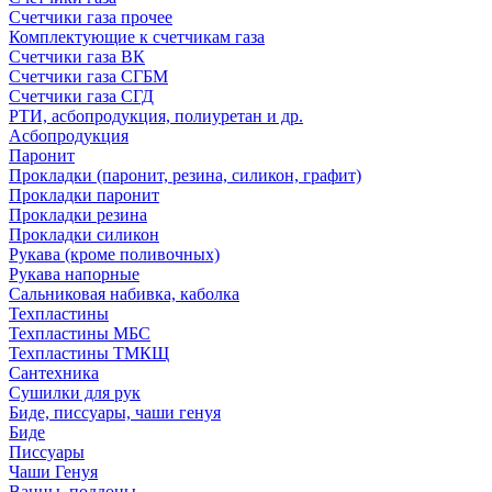
Счетчики газа прочее
Комплектующие к счетчикам газа
Счетчики газа ВК
Счетчики газа СГБМ
Счетчики газа СГД
РТИ, асбопродукция, полиуретан и др.
Асбопродукция
Паронит
Прокладки (паронит, резина, силикон, графит)
Прокладки паронит
Прокладки резина
Прокладки силикон
Рукава (кроме поливочных)
Рукава напорные
Сальниковая набивка, каболка
Техпластины
Техпластины МБС
Техпластины ТМКЩ
Сантехника
Сушилки для рук
Биде, писсуары, чаши генуя
Биде
Писсуары
Чаши Генуя
Ванны, поддоны