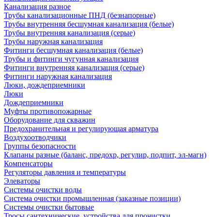
Канализация разное
Трубы канализационные ПНД (безнапорные)
Трубы внутренняя бесшумная канализация (белые)
Трубы внутренняя канализация (серые)
Трубы наружная канализация
Фитинги бесшумная канализация (белые)
Трубы и фитинги чугунная канализация
Фитинги внутренняя канализация (серые)
Фитинги наружная канализация
Люки, дождеприемники
Люки
Дождеприемники
Муфты противопожарные
Оборудование для скважин
Предохранительная и регулирующая арматура
Воздухоотводчики
Группы безопасности
Клапаны разные (баланс, предохр, регулир, подпит, эл-магн)
Компенсаторы
Регуляторы давления и температуры
Элеваторы
Системы очистки воды
Система очистки промышленная (заказные позиции)
Системы очистки бытовые
Тросы сантехнические, устройства для прочистки