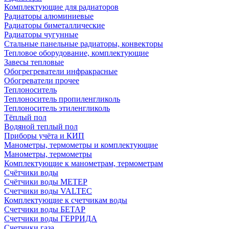
Комплектующие для радиаторов
Радиаторы алюминиевые
Радиаторы биметаллические
Радиаторы чугунные
Стальные панельные радиаторы, конвекторы
Тепловое оборудование, комплектующие
Завесы тепловые
Обогрегреватели инфракрасные
Обогреватели прочее
Теплоноситель
Теплоноситель пропиленгликоль
Теплоноситель этиленгликоль
Тёплый пол
Водяной теплый пол
Приборы учёта и КИП
Манометры, термометры и комплектующие
Манометры, термометры
Комплектующие к манометрам, термометрам
Счётчики воды
Счётчики воды МЕТЕР
Счетчики воды VALTEC
Комплектующие к счетчикам воды
Счетчики воды БЕТАР
Счетчики воды ГЕРРИДА
Счетчики газа