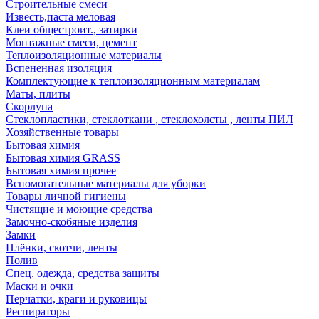
Строительные смеси
Известь,паста меловая
Клеи общестроит., затирки
Монтажные смеси, цемент
Теплоизоляционные материалы
Вспененная изоляция
Комплектующие к теплоизоляционным материалам
Маты, плиты
Скорлупа
Стеклопластики, стеклоткани , стеклохолсты , ленты ПИЛ
Хозяйственные товары
Бытовая химия
Бытовая химия GRASS
Бытовая химия прочее
Вспомогательные материалы для уборки
Товары личной гигиены
Чистящие и моющие средства
Замочно-скобяные изделия
Замки
Плёнки, скотчи, ленты
Полив
Спец. одежда, средства защиты
Маски и очки
Перчатки, краги и руковицы
Респираторы