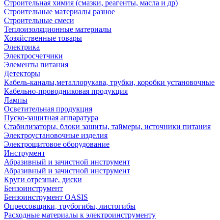
Строительная химия (смазки, реагенты, масла и др)
Строительные материалы разное
Строительные смеси
Теплоизоляционные материалы
Хозяйственные товары
Электрика
Электросчетчики
Элементы питания
Детекторы
Кабель-каналы,металлорукава, трубки, коробки установочные
Кабельно-проводниковая продукция
Лампы
Осветительная продукция
Пуско-защитная аппаратура
Стабилизаторы, блоки защиты, таймеры, источники питания
Электроустановочные изделия
Электрощитовое оборудование
Инструмент
Абразивный и зачистной инструмент
Абразивный и зачистной инструмент
Круги отрезные, диски
Бензоинструмент
Бензоинструмент OASIS
Опрессовщики, трубогибы, листогибы
Расходные материалы к электроинструменту