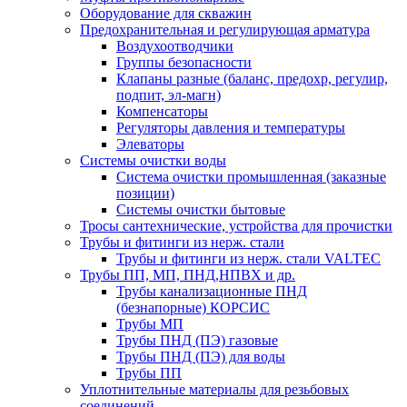
Оборудование для скважин
Предохранительная и регулирующая арматура
Воздухоотводчики
Группы безопасности
Клапаны разные (баланс, предохр, регулир,
подпит, эл-магн)
Компенсаторы
Регуляторы давления и температуры
Элеваторы
Системы очистки воды
Система очистки промышленная (заказные
позиции)
Системы очистки бытовые
Тросы сантехнические, устройства для прочистки
Трубы и фитинги из нерж. стали
Трубы и фитинги из нерж. стали VALTEC
Трубы ПП, МП, ПНД,НПВХ и др.
Трубы канализационные ПНД
(безнапорные) КОРСИС
Трубы МП
Трубы ПНД (ПЭ) газовые
Трубы ПНД (ПЭ) для воды
Трубы ПП
Уплотнительные материалы для резьбовых
соединений