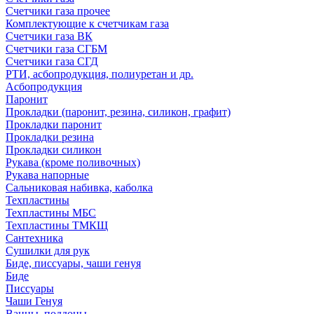
Счетчики газа прочее
Комплектующие к счетчикам газа
Счетчики газа ВК
Счетчики газа СГБМ
Счетчики газа СГД
РТИ, асбопродукция, полиуретан и др.
Асбопродукция
Паронит
Прокладки (паронит, резина, силикон, графит)
Прокладки паронит
Прокладки резина
Прокладки силикон
Рукава (кроме поливочных)
Рукава напорные
Сальниковая набивка, каболка
Техпластины
Техпластины МБС
Техпластины ТМКЩ
Сантехника
Сушилки для рук
Биде, писсуары, чаши генуя
Биде
Писсуары
Чаши Генуя
Ванны, поддоны