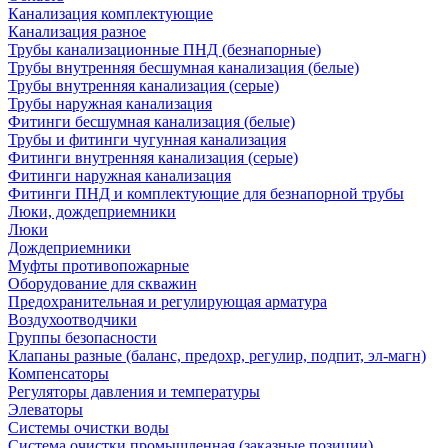
Канализация комплектующие
Канализация разное
Трубы канализационные ПНД (безнапорные)
Трубы внутренняя бесшумная канализация (белые)
Трубы внутренняя канализация (серые)
Трубы наружная канализация
Фитинги бесшумная канализация (белые)
Трубы и фитинги чугунная канализация
Фитинги внутренняя канализация (серые)
Фитинги наружная канализация
Фитинги ПНД и комплектующие для безнапорной трубы
Люки, дождеприемники
Люки
Дождеприемники
Муфты противопожарные
Оборудование для скважин
Предохранительная и регулирующая арматура
Воздухоотводчики
Группы безопасности
Клапаны разные (баланс, предохр, регулир, подпит, эл-магн)
Компенсаторы
Регуляторы давления и температуры
Элеваторы
Системы очистки воды
Система очистки промышленная (заказные позиции)