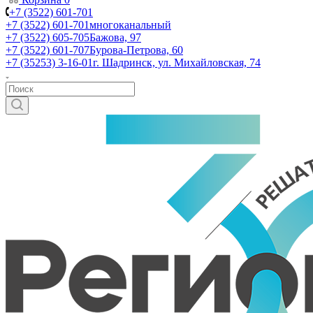
+7 (3522) 601-701
+7 (3522) 601-701
многоканальный
+7 (3522) 605-705
Бажова, 97
+7 (3522) 601-707
Бурова-Петрова, 60
+7 (35253) 3-16-01
г. Шадринск, ул. Михайловская, 74