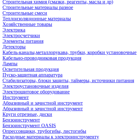
Строительная химия (смазки, реагенты, масла и др)
Строительные материалы разное
Строительные смеси
Теплоизоляционные материалы
Хозяйственные товары
Электрика
Электросчетчики
Элементы питания
Детекторы
Кабель-каналы,металлорукава, трубки, коробки установочные
Кабельно-проводниковая продукция
Лампы
Осветительная продукция
Пуско-защитная аппаратура
Стабилизаторы, блоки защиты, таймеры, источники питания
Электроустановочные изделия
Электрощитовое оборудование
Инструмент
Абразивный и зачистной инструмент
Абразивный и зачистной инструмент
Круги отрезные, диски
Бензоинструмент
Бензоинструмент OASIS
Опрессовщики, трубогибы, листогибы
Расходные материалы к электроинструменту