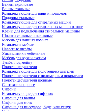
Ванны акриловые
Ванны стальные
Комплектующие для ванн и поддонов
Поддоны стальные
Комплектующие для стиральных машин
Комплектующие для стиральных машин разное
Краны для подключения стиральной машины
Шланги сливные и наливные
Мебель для ванных комнат
Комплекты мебели
Навесные шкафы
Умывальники мебельные
Мебель для кухни эконом
Тумбы под мойку
Полотенцесушители
Комплектующие для полотенцесушителей
Полотенцесушители с полимерным покрытием
Полотенцесушители шовные
Сантехника прочее
Сифоны
Комплектующие для сифонов
Сифоны для ванны
Сифоны для моек
Сифоны для писсуаров, биде, чаш генуя