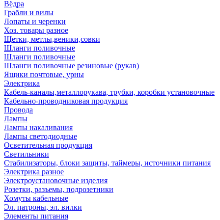
Вёдра
Грабли и вилы
Лопаты и черенки
Хоз. товары разное
Щетки, метлы,веники,совки
Шланги поливочные
Шланги поливочные
Шланги поливочные резиновые (рукав)
Ящики почтовые, урны
Электрика
Кабель-каналы,металлорукава, трубки, коробки установочные
Кабельно-проводниковая продукция
Провода
Лампы
Лампы накаливания
Лампы светодиодные
Осветительная продукция
Светильники
Стабилизаторы, блоки защиты, таймеры, источники питания
Электрика разное
Электроустановочные изделия
Розетки, разъемы, подрозетники
Хомуты кабельные
Эл. патроны, эл. вилки
Элементы питания