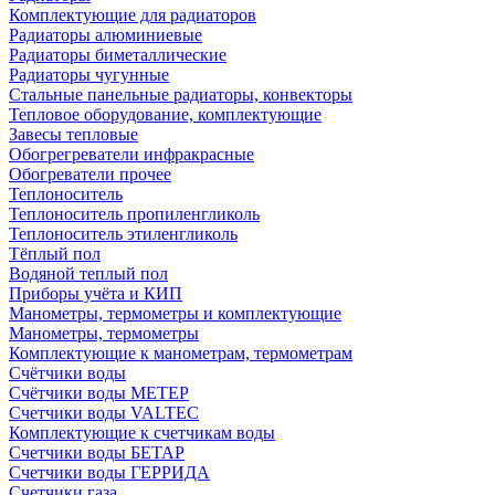
Комплектующие для радиаторов
Радиаторы алюминиевые
Радиаторы биметаллические
Радиаторы чугунные
Стальные панельные радиаторы, конвекторы
Тепловое оборудование, комплектующие
Завесы тепловые
Обогрегреватели инфракрасные
Обогреватели прочее
Теплоноситель
Теплоноситель пропиленгликоль
Теплоноситель этиленгликоль
Тёплый пол
Водяной теплый пол
Приборы учёта и КИП
Манометры, термометры и комплектующие
Манометры, термометры
Комплектующие к манометрам, термометрам
Счётчики воды
Счётчики воды МЕТЕР
Счетчики воды VALTEC
Комплектующие к счетчикам воды
Счетчики воды БЕТАР
Счетчики воды ГЕРРИДА
Счетчики газа