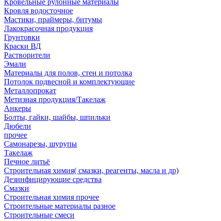
Кровельные рулонные материалы
Кровля водосточное
Мастики, праймеры, битумы
Лакокрасочная продукция
Грунтовки
Краски ВД
Растворители
Эмали
Материалы для полов, стен и потолка
Потолок подвесной и комплектующие
Металлопрокат
Метизная продукция/Такелаж
Анкеры
Болты, гайки, шайбы, шпильки
Дюбели
прочее
Самонарезы, шурупы
Такелаж
Печное литьё
Строительная химия( смазки, реагенты, масла и др)
Дезинфицирующие средства
Смазки
Строительная химия прочее
Строительные материалы разное
Строительные смеси