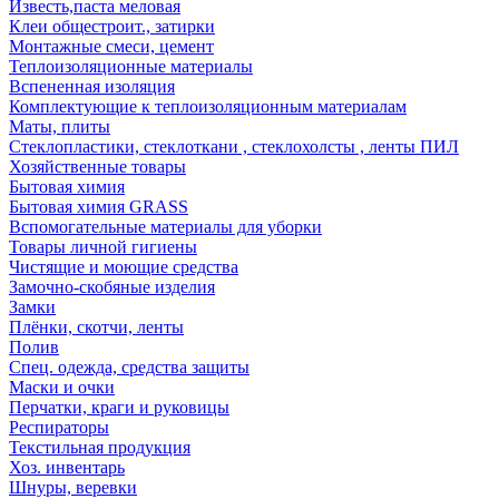
Известь,паста меловая
Клеи общестроит., затирки
Монтажные смеси, цемент
Теплоизоляционные материалы
Вспененная изоляция
Комплектующие к теплоизоляционным материалам
Маты, плиты
Стеклопластики, стеклоткани , стеклохолсты , ленты ПИЛ
Хозяйственные товары
Бытовая химия
Бытовая химия GRASS
Вспомогательные материалы для уборки
Товары личной гигиены
Чистящие и моющие средства
Замочно-скобяные изделия
Замки
Плёнки, скотчи, ленты
Полив
Спец. одежда, средства защиты
Маски и очки
Перчатки, краги и руковицы
Респираторы
Текстильная продукция
Хоз. инвентарь
Шнуры, веревки