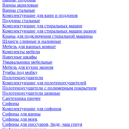
Ванны акриловые
Ванны стальные
Комплектующие для ванн и поддонов
Поддоны стальные
Комплектующие для стиральных машин
Комплектующие для стиральных машин разное
Краны для подключения стиральной машины
Шланги сливные и наливные
Мебель для ванных комнат
Комплекты мебели
Навесные шкафы
Умывальники мебельные
Мебель для кухни эконом
Тумбы под мойку
Полотенцесушители
Комплектующие для полотенцесушителей
Полотенцесушители с полимерным покрытием
Полотенцесушители шовные
Сантехника прочее
Сифоны
Комплектующие для сифонов
Сифоны для ванны
Сифоны для моек
Сифоны для писсуаров, биде, чаш генуя