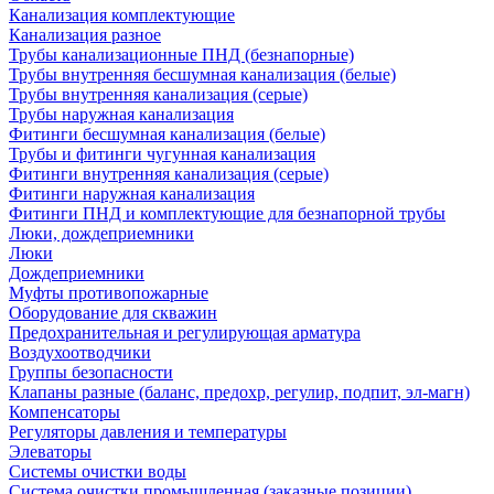
Канализация комплектующие
Канализация разное
Трубы канализационные ПНД (безнапорные)
Трубы внутренняя бесшумная канализация (белые)
Трубы внутренняя канализация (серые)
Трубы наружная канализация
Фитинги бесшумная канализация (белые)
Трубы и фитинги чугунная канализация
Фитинги внутренняя канализация (серые)
Фитинги наружная канализация
Фитинги ПНД и комплектующие для безнапорной трубы
Люки, дождеприемники
Люки
Дождеприемники
Муфты противопожарные
Оборудование для скважин
Предохранительная и регулирующая арматура
Воздухоотводчики
Группы безопасности
Клапаны разные (баланс, предохр, регулир, подпит, эл-магн)
Компенсаторы
Регуляторы давления и температуры
Элеваторы
Системы очистки воды
Система очистки промышленная (заказные позиции)