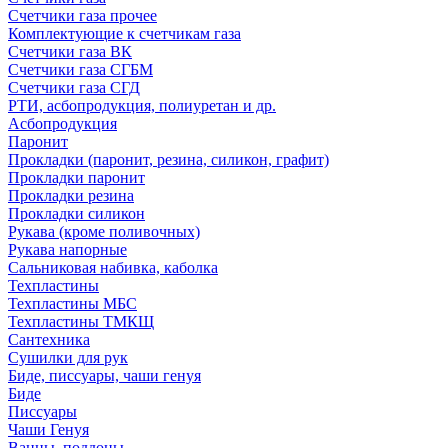
Счетчики газа прочее
Комплектующие к счетчикам газа
Счетчики газа ВК
Счетчики газа СГБМ
Счетчики газа СГД
РТИ, асбопродукция, полиуретан и др.
Асбопродукция
Паронит
Прокладки (паронит, резина, силикон, графит)
Прокладки паронит
Прокладки резина
Прокладки силикон
Рукава (кроме поливочных)
Рукава напорные
Сальниковая набивка, каболка
Техпластины
Техпластины МБС
Техпластины ТМКЩ
Сантехника
Сушилки для рук
Биде, писсуары, чаши генуя
Биде
Писсуары
Чаши Генуя
Ванны, поддоны