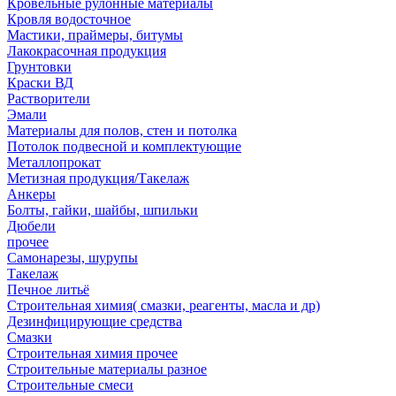
Кровельные рулонные материалы
Кровля водосточное
Мастики, праймеры, битумы
Лакокрасочная продукция
Грунтовки
Краски ВД
Растворители
Эмали
Материалы для полов, стен и потолка
Потолок подвесной и комплектующие
Металлопрокат
Метизная продукция/Такелаж
Анкеры
Болты, гайки, шайбы, шпильки
Дюбели
прочее
Самонарезы, шурупы
Такелаж
Печное литьё
Строительная химия( смазки, реагенты, масла и др)
Дезинфицирующие средства
Смазки
Строительная химия прочее
Строительные материалы разное
Строительные смеси