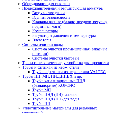
Оборудование для скважин
Предохранительная и регулирующая арматура
Воздухоотводчики
Группы безопасности
Клапаны разные (баланс, предохр, регулир,
подпит, эл-магн)
Компенсаторы
Регуляторы давления и температуры
Элеваторы
Системы очистки воды
Система очистки промышленная (заказные
позиции)
Системы очистки бытовые
Тросы сантехнические, устройства для прочистки
Трубы и фитинги из нерж. стали
Трубы и фитинги из нерж. стали VALTEC
Трубы ПП, МП, ПНД,НПВХ и др.
Трубы канализационные ПНД
(безнапорные) КОРСИС
Трубы МП
Трубы ПНД (ПЭ) газовые
Трубы ПНД (ПЭ) для воды
Трубы ПП
Уплотнительные материалы для резьбовых
соединений