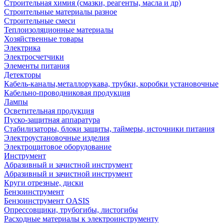
Строительная химия (смазки, реагенты, масла и др)
Строительные материалы разное
Строительные смеси
Теплоизоляционные материалы
Хозяйственные товары
Электрика
Электросчетчики
Элементы питания
Детекторы
Кабель-каналы,металлорукава, трубки, коробки установочные
Кабельно-проводниковая продукция
Лампы
Осветительная продукция
Пуско-защитная аппаратура
Стабилизаторы, блоки защиты, таймеры, источники питания
Электроустановочные изделия
Электрощитовое оборудование
Инструмент
Абразивный и зачистной инструмент
Абразивный и зачистной инструмент
Круги отрезные, диски
Бензоинструмент
Бензоинструмент OASIS
Опрессовщики, трубогибы, листогибы
Расходные материалы к электроинструменту