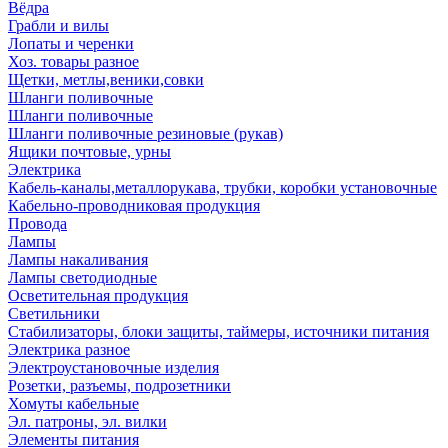
Вёдра
Грабли и вилы
Лопаты и черенки
Хоз. товары разное
Щетки, метлы,веники,совки
Шланги поливочные
Шланги поливочные
Шланги поливочные резиновые (рукав)
Ящики почтовые, урны
Электрика
Кабель-каналы,металлорукава, трубки, коробки установочные
Кабельно-проводниковая продукция
Провода
Лампы
Лампы накаливания
Лампы светодиодные
Осветительная продукция
Светильники
Стабилизаторы, блоки защиты, таймеры, источники питания
Электрика разное
Электроустановочные изделия
Розетки, разъемы, подрозетники
Хомуты кабельные
Эл. патроны, эл. вилки
Элементы питания