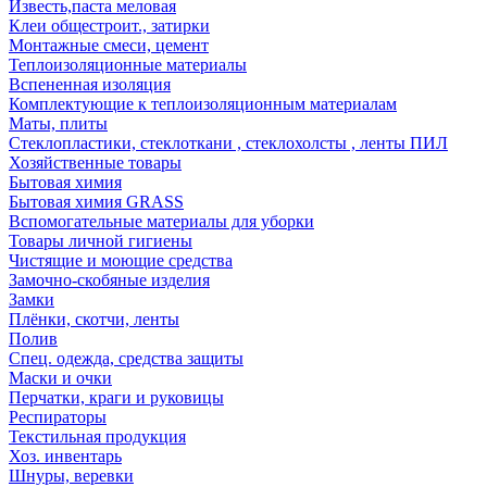
Известь,паста меловая
Клеи общестроит., затирки
Монтажные смеси, цемент
Теплоизоляционные материалы
Вспененная изоляция
Комплектующие к теплоизоляционным материалам
Маты, плиты
Стеклопластики, стеклоткани , стеклохолсты , ленты ПИЛ
Хозяйственные товары
Бытовая химия
Бытовая химия GRASS
Вспомогательные материалы для уборки
Товары личной гигиены
Чистящие и моющие средства
Замочно-скобяные изделия
Замки
Плёнки, скотчи, ленты
Полив
Спец. одежда, средства защиты
Маски и очки
Перчатки, краги и руковицы
Респираторы
Текстильная продукция
Хоз. инвентарь
Шнуры, веревки