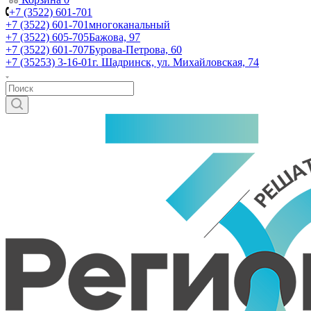
+7 (3522) 601-701
+7 (3522) 601-701
многоканальный
+7 (3522) 605-705
Бажова, 97
+7 (3522) 601-707
Бурова-Петрова, 60
+7 (35253) 3-16-01
г. Шадринск, ул. Михайловская, 74