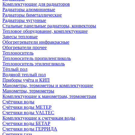
Комплектующие для радиаторов
Радиаторы алюминиевые
Радиаторы биметаллические
Радиаторы чугунные
Стальные панельные радиаторы, конвекторы
Тепловое оборудование, комплектующие
Завесы тепловые
Обогрегреватели инфракрасные
Обогреватели прочее
Теплоноситель
Теплоноситель пропиленгликоль
Теплоноситель этиленгликоль
Тёплый пол
Водяной теплый пол
Приборы учёта и КИП
Манометры, термометры и комплектующие
Манометры, термометры
Комплектующие к манометрам, термометрам
Счётчики воды
Счётчики воды МЕТЕР
Счетчики воды VALTEC
Комплектующие к счетчикам воды
Счетчики воды БЕТАР
Счетчики воды ГЕРРИДА
Счетчики газа