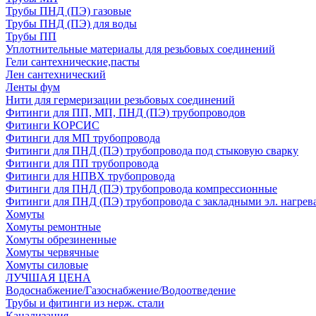
Трубы ПНД (ПЭ) газовые
Трубы ПНД (ПЭ) для воды
Трубы ПП
Уплотнительные материалы для резьбовых соединений
Гели сантехнические,пасты
Лен сантехнический
Ленты фум
Нити для гермеризации резьбовых соединений
Фитинги для ПП, МП, ПНД (ПЭ) трубопроводов
Фитинги КОРСИС
Фитинги для МП трубопровода
Фитинги для ПНД (ПЭ) трубопровода под стыковую сварку
Фитинги для ПП трубопровода
Фитинги для НПВХ трубопровода
Фитинги для ПНД (ПЭ) трубопровода компрессионные
Фитинги для ПНД (ПЭ) трубопровода с закладными эл. нагрев
Хомуты
Хомуты ремонтные
Хомуты обрезиненные
Хомуты червячные
Хомуты силовые
ЛУЧШАЯ ЦЕНА
Водоснабжение/Газоснабжение/Водоотведение
Трубы и фитинги из нерж. стали
Канализация