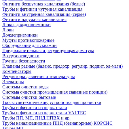
Фитинги бесшумная канализация (белые)
Трубы и фитинги чугунная канализация
Фитинги внутренняя канализация (серые)
Фитинги наружная канализация
Люки, дождеприемники
Люки
Дождеприемники
Муфты противопожарные
Оборудование для скважин
Предохранительная и регулирующая арматура
Воздухоотводчики
Группы безопасности
Клапаны разные (баланс, предохр, регулир, подпит, эл-магн)
Компенсаторы
Регуляторы давления и температуры
Элеваторы
Системы очистки воды
Система очистки промышленная (заказные позиции)
Системы очистки бытовые
Тросы сантехнические, устройства для прочистки
Трубы и фитинги из нерж. стали
Трубы и фитинги из нерж. стали VALTEC
Трубы ПП, МП, ПНД,НПВХ и др.
Трубы канализационные ПНД (безнапорные) КОРСИС
Трубы МП