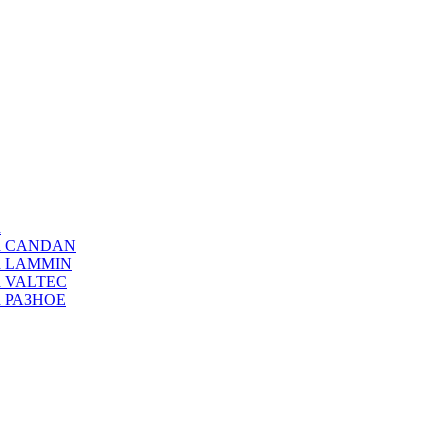
а
ода CANDAN
да LAMMIN
да VALTEC
да РАЗНОЕ