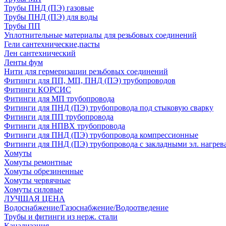
Трубы ПНД (ПЭ) газовые
Трубы ПНД (ПЭ) для воды
Трубы ПП
Уплотнительные материалы для резьбовых соединений
Гели сантехнические,пасты
Лен сантехнический
Ленты фум
Нити для гермеризации резьбовых соединений
Фитинги для ПП, МП, ПНД (ПЭ) трубопроводов
Фитинги КОРСИС
Фитинги для МП трубопровода
Фитинги для ПНД (ПЭ) трубопровода под стыковую сварку
Фитинги для ПП трубопровода
Фитинги для НПВХ трубопровода
Фитинги для ПНД (ПЭ) трубопровода компрессионные
Фитинги для ПНД (ПЭ) трубопровода с закладными эл. нагрев
Хомуты
Хомуты ремонтные
Хомуты обрезиненные
Хомуты червячные
Хомуты силовые
ЛУЧШАЯ ЦЕНА
Водоснабжение/Газоснабжение/Водоотведение
Трубы и фитинги из нерж. стали
Канализация