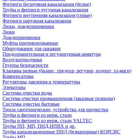
Фитинги бесшумная канализация (белые)
Трубы и фитинги чугунная канализация
Фитинги внутренняя канализация (серые)
Фитинги наружная канализация
Люки, дождеприемники
Люки
Дождеприемники
Муфты противопожарные
Оборудование для скважин
Предохранительная и регулирующая арматура
Воздухоотводчики
Группы безопасности
Клапаны разные (баланс, предохр, регулир, подпит, эл-магн)
Компенсаторы
Регуляторы давления и температуры
Элеваторы
Системы очистки воды
Система очистки промышленная (заказные позиции)
Системы очистки бытовые
Тросы сантехнические, устройства для прочистки
Трубы и фитинги из нерж. стали
Трубы и фитинги из нерж. стали VALTEC
Трубы ПП, МП, ПНД,НПВХ и др.
Трубы канализационные ПНД (безнапорные) КОРСИС
Трубы МП