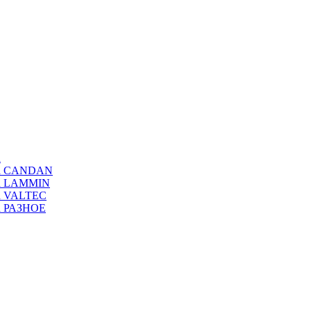
а
ода CANDAN
да LAMMIN
да VALTEC
да РАЗНОЕ